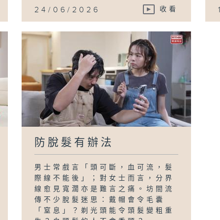
24/06/2026
收看
防脫髮有辦法
男士常戲言「頭可斷，血可流，髮
際線不能後」；對女士而言，分界
線愈見寬濶亦是難言之痛。坊間流
傳不少脫髮迷思：戴帽會令毛囊
「窒息」？剃光頭能令頭髮變粗重