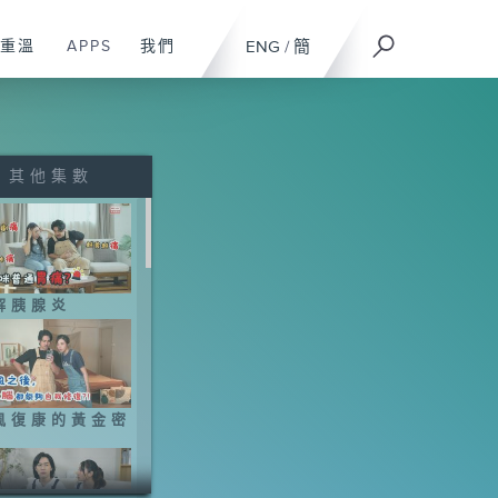
重溫
APPS
我們
ENG
/
簡
其他集數
解胰腺炎
風復康的黃金密