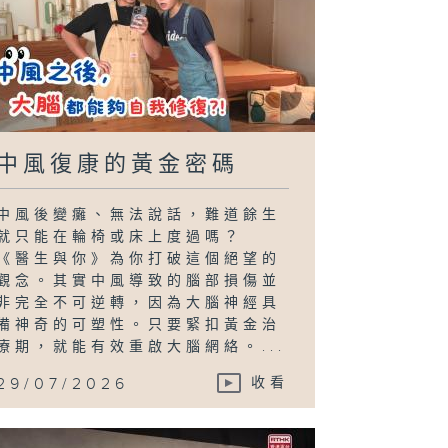
中風復康的黃金密碼
中風後變癱、無法說話，難道餘生
就只能在輪椅或床上度過嗎？
《醫生與你》為你打破這個絕望的
觀念。其實中風導致的腦部損傷並
非完全不可逆轉，因為大腦神經具
備神奇的可塑性。只要緊扣黃金治
療期，就能有效重啟大腦網絡。...
29/07/2026
收看