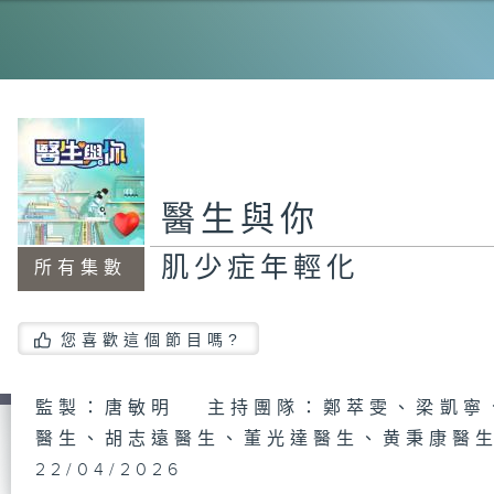
夏
「
醫生與你
肌少症年輕化
所有集數
健
您喜歡這個節目嗎?
病
監製：唐敏明 主持團隊：鄭萃雯、梁凱寧
毒
醫生、胡志遠醫生、董光達醫生、黄秉康醫
22/04/2026