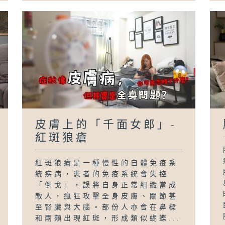
皮膚上的「千面女郎」-
紅斑狼瘡
紅斑狼瘡是一種慢性的自體免疫系
統疾病，患者的免疫系統會失控
「倒戈」，誤將自身正常組織當成
敵人，瘋狂攻擊全身皮膚、關節甚
至腎臟與大腦。部份人亦會在鼻樑
和兩頰出現紅斑，形成類似蝴蝶...