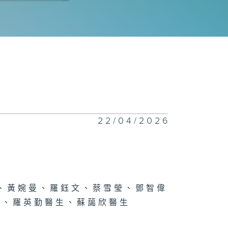
季常見健康問題
小心你個頭」
22/04/2026
身危與機
從口入，小心中
、黃婉曼、羅鈺文、蔡雪瑩、鄧智偉
生、羅英勤醫生、蘇藹欣醫生