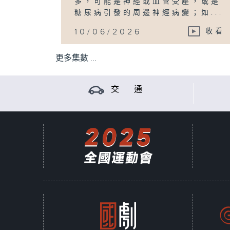
多，可能是神經或血管受壓，或是
糖尿病引發的周邊神經病變；如...
10/06/2026
收看
更多集數 ...
交 通