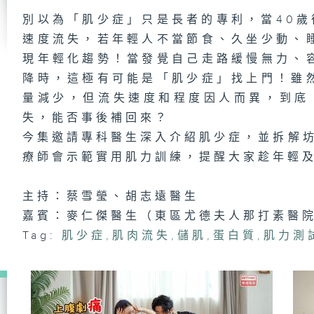
皮
別以為「肌少症」只是長者的專利，當40歲
郎
速度流失，若年輕人不當節食、久坐少動、
現年輕化趨勢！當發覺自己走路緩慢無力、
降時，這極有可能是「肌少症」找上門！雖
量減少，但流失速度和程度因人而異，到底
肺
失，能否事後補回來？
今集邀請專科醫生深入介紹肌少症，並拆解坊
療師會示範實用肌力訓練，提醒大家趁年輕及
手
理
主持：蔡雪瑩、胡志遠醫生
嘉賓：麥仁傑醫生（東區尤德夫人那打素醫
Tag:
肌少症
,
肌肉流失
,
儲肌
,
蛋白質
,
肌力測
防