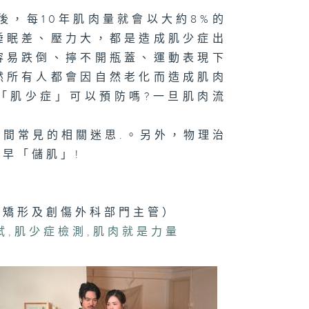
膚上的「千面女
後，每10年肌肉量就會以大約8%的
」- 紅斑狼瘡
睡眠差、壓力大，都是造成肌少症出
容易跌倒、擰不開瓶蓋、運動表現下
然所有人都會因自然老化而造成肌肉
「肌少症」可以預防嗎?一旦肌肉流
腺癌
間常見的相關迷思.。另外，物理治
早「儲肌」!
腳麻痺 可以唔
？
院矯形及創傷外科部門主管）
試
,
肌少症檢測
,
肌肉就是力量
脫髮有辦法