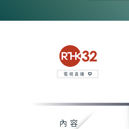
0
seconds
of
26
minutes,
7
seconds
Volume
90%
電視直播
內容