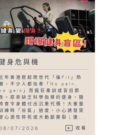
健身危與機
近年香港掀起跨世代「操Fit」熱
潮，不少人都信奉「No pain,
no gain」而瘋狂重訓或盲目節
食。原來缺乏科學指導的健身，隨
時會令身體付出沉重代價！大重量
訓練時「谷氣」過度，小心誘發突
發心源性猝死或大動脈撕裂；運...
08/07/2026
收看