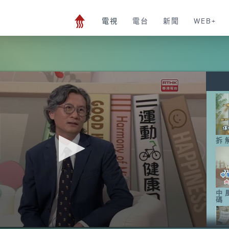
電視
電台
新聞
WEB+
拆
中
碼