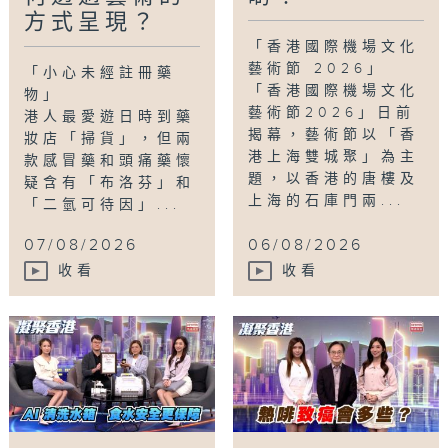
方式呈現？
心聲
,
衞生署
,
註冊藥物
,
銀行工
,
雙軌人生Plus
「香港國際機場文化
藝術節 2026」
「小心未經註冊藥
「香港國際機場文化
物」
藝術節2026」日前
港人最愛遊日時到藥
揭幕，藝術節以「香
妝店「掃貨」，但兩
港上海雙城聚」為主
款感冒藥和頭痛藥懷
題，以香港的唐樓及
疑含有「布洛芬」和
上海的石庫門兩...
「二氫可待因」...
07/08/2026
06/08/2026
收看
收看