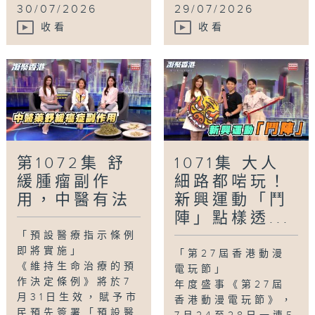
30/07/2026
29/07/2026
收看
收看
第1072集 舒
1071集 大人
緩腫瘤副作
細路都啱玩！
用，中醫有法
新興運動「鬥
陣」點樣透...
「預設醫療指示條例
即將實施」
「第27屆香港動漫
《維持生命治療的預
電玩節」
作決定條例》將於7
年度盛事《第27屆
月31日生效，賦予市
香港動漫電玩節》，
民預先簽署「預設醫