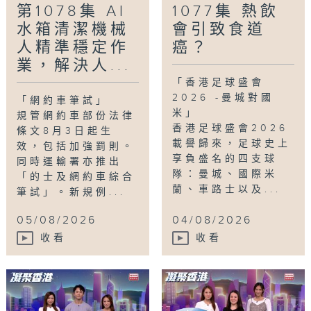
第1078集 AI
1077集 熱飲
水箱清潔機械
會引致食道
人精準穩定作
癌？
業，解決人...
「香港足球盛會
2026 -曼城對國
「網約車筆試」
米」
規管網約車部份法律
香港足球盛會2026
條文8月3日起生
載譽歸來，足球史上
效，包括加強罰則。
享負盛名的四支球
同時運輸署亦推出
隊：曼城、國際米
「的士及網約車綜合
蘭、車路士以及...
筆試」。新規例...
05/08/2026
04/08/2026
收看
收看