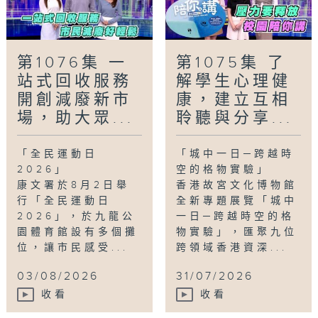
第1076集 一
第1075集 了
站式回收服務
解學生心理健
開創減廢新市
康，建立互相
場，助大眾...
聆聽與分享...
「全民運動日
「城中一日─跨越時
2026」
空的格物實驗」
康文署於8月2日舉
香港故宮文化博物館
行「全民運動日
全新專題展覽「城中
2026」，於九龍公
一日─跨越時空的格
園體育館設有多個攤
物實驗」，匯聚九位
位，讓市民感受...
跨領域香港資深...
03/08/2026
31/07/2026
收看
收看