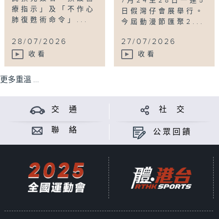
7月24至28日一連5
療指示」及「不作心
日假灣仔會展舉行。
肺復甦術命令」...
今屆動漫節匯聚2...
28/07/2026
27/07/2026
收看
收看
更多重溫 ...
交 通
社 交
聯 絡
公眾回饋