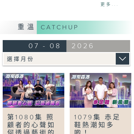
一人。市民購買藥物返港有甚麼風險？又會否觸
更多...
犯法例？
「照顧者心聲．以藝術喘息」
重溫
CATCHUP
照顧患病親人與龐大醫療開支等，是照顧者的主
要壓力來源。早前舉辦的「照顧的藝術」展覽，
07 - 08
2026
透過多位照顧者的藝術創作，真誠呈現他們在生
活與家庭間的心聲與承擔，喚起大眾對照顧者的
關注。
「雙軌人生Plus -棄銀行高薪當學廚」
郭景東在28歲時放棄穩定的銀行工，從零開始
學廚。至今成為Chef George的他，於8年間
已開設了7間餐廳，經歷過的艱難與挑戰不足為
外人道，而他仍專心一意貢獻飲食界，身體力行
道出只要肯放膽嘗試，必能闖出一片天。
第1080集 照
1079集 赤足
顧者的心聲如
鞋熱潮知多
Tag:
凝聚香港
,
Hong Kong United
,
社會
,
何透過藝術的
啲！
民生
,
資訊
,
學廚
,
崔潔彤
,
張嘉儀
,
徐頴堃
,
照顧者