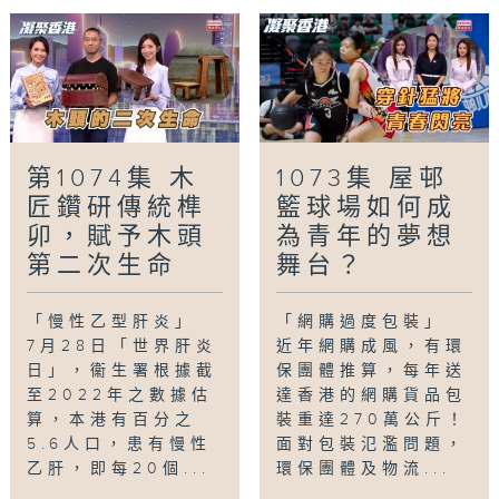
第1074集 木
1073集 屋邨
匠鑽研傳統榫
籃球場如何成
卯，賦予木頭
為青年的夢想
第二次生命
舞台？
「慢性乙型肝炎」
「網購過度包裝」
7月28日「世界肝炎
近年網購成風，有環
日」，衞生署根據截
保團體推算，每年送
至2022年之數據估
達香港的網購貨品包
算，本港有百分之
裝重達270萬公斤！
5.6人口，患有慢性
面對包裝氾濫問題，
乙肝，即每20個...
環保團體及物流...