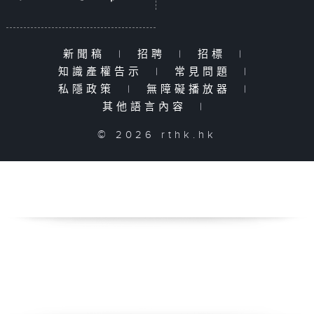
新聞稿
|
招聘
|
招標
|
知識產權告示
|
常見問題
|
私隱政策
|
無障礙播放器
|
其他語言內容
|
© 2026 rthk.hk