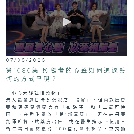
0
07/08/2026
seconds
of
第1080集 照顧者的心聲如何透過藝
23
minutes,
術的方式呈現？
7
seconds
「小心未經註冊藥物」
港人最愛遊日時到藥妝店「掃貨」，但兩款感冒
藥和頭痛藥懷疑含有「布洛芬」和「二氫可待
因」，在香港屬於「第1部毒藥」，須在註冊藥
劑師監督下於藥房出售，或在醫生指示下使用。
衞生署日前檢獲約 100盒有關藥製品，並拘捕