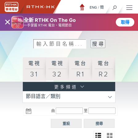
ENG
/
簡
×
全新 RTHK On The Go
取得
一手掌握 RTHK 電台、電視節目
電視
電視
電台
電台
31
32
R1
R2
電台
更多頻道
節目語言／類別
R3
電台
電台
電台
由
至
普通
R4
R5
話台
重設
搜尋