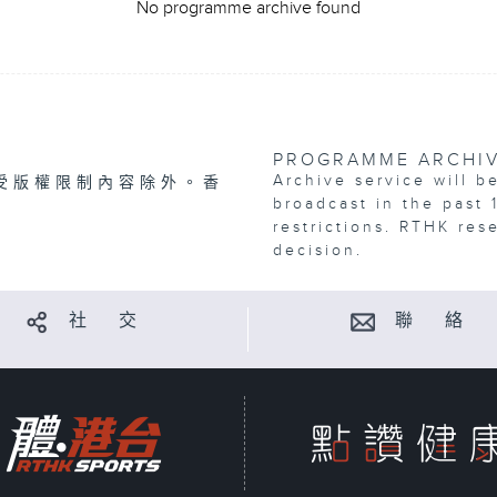
No programme archive found
PROGRAMME ARCHI
Archive service will b
受版權限制內容除外。香
broadcast in the past 
restrictions. RTHK res
decision.
社 交
聯 絡