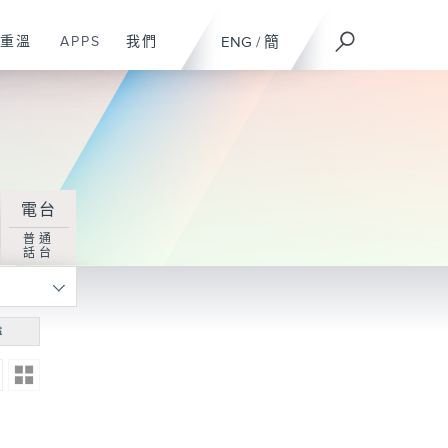
重溫
APPS
我們
ENG
/
簡
電台
普通
話台
尋