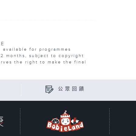
VE
e available for programmes
12 months, subject to copyright
erves the right to make the final
公眾回饋