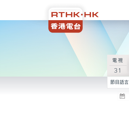
電視
31
節目語言