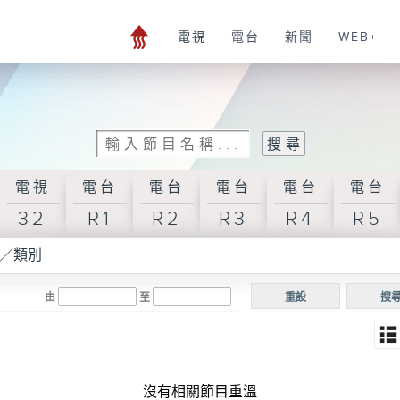
電視
電台
新聞
WEB+
電視
電台
電台
電台
電台
電台
32
R1
R2
R3
R4
R5
／類別
由
至
重設
搜
沒有相關節目重溫