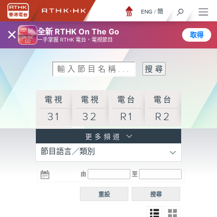
ENG
/
簡
×
全新 RTHK On The Go
取得
一手掌握 RTHK 電台、電視節目
電視
電視
電台
電台
31
32
R1
R2
電台
更多頻道
節目語言／類別
R3
電台
電台
電台
由
至
普通
R4
R5
話台
重設
搜尋