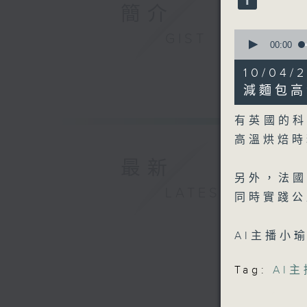
90%
簡介
0
GIST
seconds
00:00
of
3
10/0
minutes,
53
減麵包高
seconds
90%
有英國的
高溫烘焙時
最新
另外，法
LATEST
同時實踐公
AI主播小
Tag:
AI