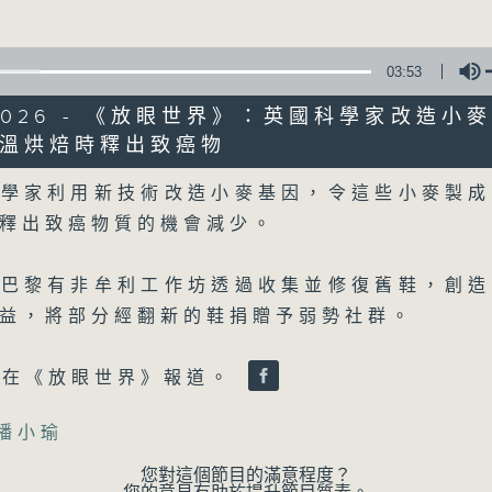
詳盡新聞︰星期一至星期五下午一時三十分及
03:53
4/2026 - 《放眼世界》：英國科學家改造小
溫烘焙時釋出致癌物
Volume
科學家利用新技術改造小麥基因，令這些小麥製成
07/08/2026
釋出致癌物質的機會減少。
晚間新聞/財經
0
國巴黎有非牟利工作坊透過收集並修復舊鞋，創造
seconds
00:00
益，將部分經翻新的鞋捐贈予弱勢社群。
of
29
07/08/2026 - 足本 Full (HKT 19:30
minutes,
59
瑜在《放眼世界》報道。
seconds
Volume
90%
主播小瑜
您對這個節目的滿意程度？