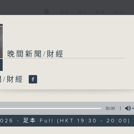
電視
電台
新聞
WEB+
晚間新聞/財經
晚間新聞/財經
聞/財經
所有集數
您喜歡這個節目嗎?
30:00
026 - 足本 Full (HKT 19:30 - 20:00)
普通話新聞由香港電台普通話台製作。
新聞簡報︰每日早上七時至凌晨一時，每小時
Volume