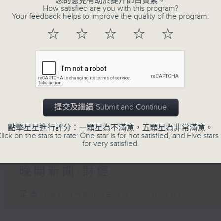
您的意見有助於提升節目質素。
How satisfied are you with this program?
Your feedback helps to improve the quality of the program.
07 - 08
2026
☆
☆
☆
☆
☆
07/08/2026
晚間新聞/財經
提交及繼續 Submit and Continue
足本 Full (HKT 19:30 - 20:00)
點擊星星進行評分：一顆星為不滿意，五顆星為非常滿意。
lick on the stars to rate: One star is for not satisfied, and Five stars 
for very satisfied.
06/08/2026
晚間新聞/財經
足本 Full (HKT 19:30 - 20:00)