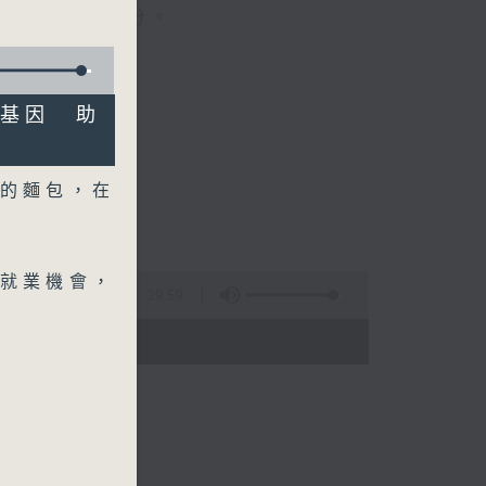
晚上七時三十分。
麥基因 助
的麵包，在
就業機會，
29:59
 - 20:00)