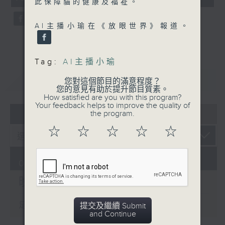
此保障貓的健康及福祉。
seconds
AI主播小瑜在《放眼世界》報道。
Tag:
AI主播小瑜
重溫
CATCHUP
您對這個節目的滿意程度？
您的意見有助於提升節目質素。
How satisfied are you with this program?
Your feedback helps to improve the quality of
07 - 08
2026
the program.
☆
☆
☆
☆
☆
07/08/2026
晚間新聞/財經
足本 Full (HKT 19:30 - 20:00)
提交及繼續 Submit
and Continue