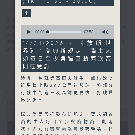
(HKT 19:30 - 20:00)
59
簡介
GIST
seconds
普通話新聞由香港電台普通話台製作。
0
新聞簡報︰每日早上七時至凌晨一時，每小時報
seconds
00:00
03:58
導最新本地及國際新聞。
of
3
詳盡新聞︰星期一至星期五下午一時三十分及晚
14/04/2026 - 《放眼世
minutes,
上七時三十分。
界》：瑞典新規定 貓主人
58
seconds
須每日至少與貓互動兩次否
則或受罰
最新
LATEST
澳洲一名職業高爾夫球手，擊出速度
近乎每小時380公里的發球，較部分
07/08/2026
行駛中的跑車及高鐵更要快，打破世
界紀錄。
晚間新聞/財經
0
瑞典當局最近發布新規定，要求飼養
seconds
00:00
29:59
of
貓的主人每日至少與寵物貓互動兩
29
07/08/2026 - 足本 Full (HKT
次，否則有機會面臨罰款或監禁，藉
minutes,
19:30 - 20:00)
59