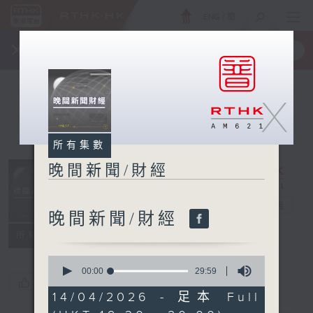
ENG
/
簡
×
全新 RTHK On The Go
取得
一手掌握 RTHK 電台、電視節目
X
所有集數
晚間新聞/財經
晚間新聞/財經
電台直播
晚間新聞/財經
所有集數
0
seconds
00:00
29:59
您喜歡這個節目嗎?
of
29
14/04/2026 - 足本 Full
minutes,