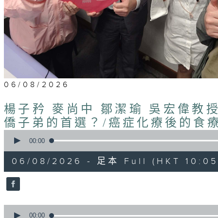
06/08/2026
楊子矜 麥尚中 鄒潔瑜 吳宏偉教
僑子弟的首選？/癌症化療後的食
0
seconds
00:00
of
1
06/08/2026 - 足本 Full (HKT 10:05 
hour,
50
minutes,
0
seconds
Volume
90%
0
seconds
00:00