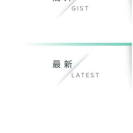
GIST
最新
LATEST