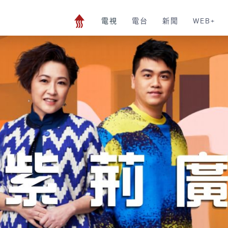
電視
電台
新聞
WEB+