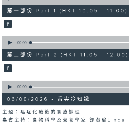
of
55
第一部份 Part 1 (HKT 10:05 - 11:00)
minutes,
0
seconds
Volume
90%
0
seconds
00:00
of
55
第二部份 Part 2 (HKT 11:05 - 12:00)
minutes,
9
seconds
Volume
90%
0
seconds
00:00
of
14
06/08/2026 - 舌尖冷知識
minutes,
29
seconds
Volume
主題：癌症化療後的食療調理
90%
嘉賓主持：食物科學及營養學家 鄒潔瑜Linda