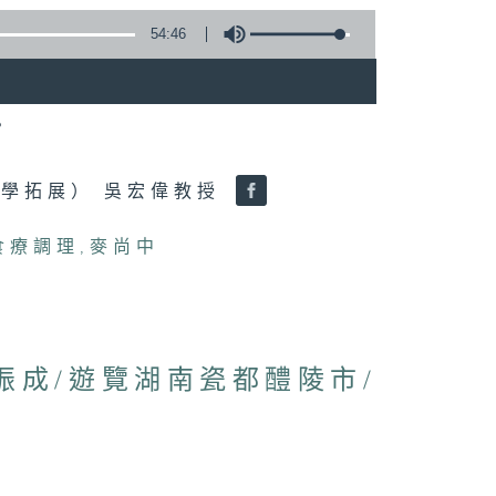
54:46
？
學拓展） 吳宏偉教授
食療調理
,
麥尚中
林振成/遊覽湖南瓷都醴陵市/