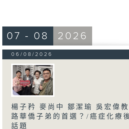
07 - 08
2026
06/08/2026
楊子矜 麥尚中 鄒潔瑜 吳宏偉
路華僑子弟的首選？/癌症化療
話題