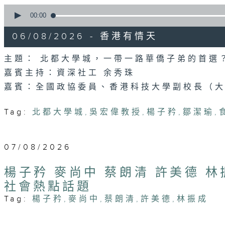
0
seconds
00:00
of
54
06/08/2026 - 香港有情天
minutes,
46
seconds
Volume
主題： 北都大學城，一帶一路華僑子弟的首選
90%
嘉賓主持：資深社工 余秀珠
嘉賓：全國政協委員、香港科技大學副校長（大
Tag:
北都大學城
,
吳宏偉教授
,
楊子矜
,
鄒潔瑜
,
07/08/2026
楊子矜 麥尚中 蔡朗清 許美德 
社會熱點話題
Tag:
楊子矜
,
麥尚中
,
蔡朗清
,
許美德
,
林振成