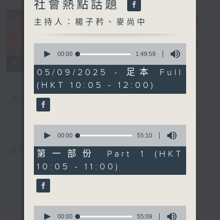
社會熱點話題
主持人：楊子矜、麥尚中
新紫荊廣場
電台直播
0
seconds
00:00
1:49:59
of
所有集數
1
05/09/2025 - 足本 Full
hour,
(HKT 10:05 - 12:00)
49
minutes,
您喜歡這個節目嗎?
59
seconds
簡介
GIST
0
seconds
00:00
55:10
of
主持人：楊子矜、麥尚中
55
第一部份 Part 1 (HKT
minutes,
10:05 - 11:00)
10
seconds
0
seconds
00:00
55:09