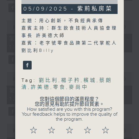
minutes,
of
0
1
05/09/2025 - 紫荊私房菜
seconds
hour,
0
主題：用心創新，不負經典承傳
0
seconds
seconds
00:00
55:00
嘉賓主持：群生飲食技術人員協會理
of
事長 許美德大師
55
第一部份 Part 1 (HKT 10:05 -
minutes,
嘉賓：老字號零食品牌第二代掌舵人
11:00)
0
劉比利Billy
seconds
0
seconds
00:00
55:09
Tag:
劉比利
,
楊子矜
,
檳城
,
蔡朗
of
清
,
許美德
,
零食
,
麥尚中
55
第二部份 Part 2 (HKT 11:05 -
minutes,
12:00)
9
您對這個節目的滿意程度？
seconds
您的意見有助於提升節目質素。
How satisfied are you with this program?
Your feedback helps to improve the quality of
the program.
0
☆
☆
☆
☆
☆
seconds
00:00
14:29
of