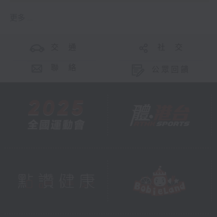
更多 ...
交 通
社 交
聯 絡
公眾回饋