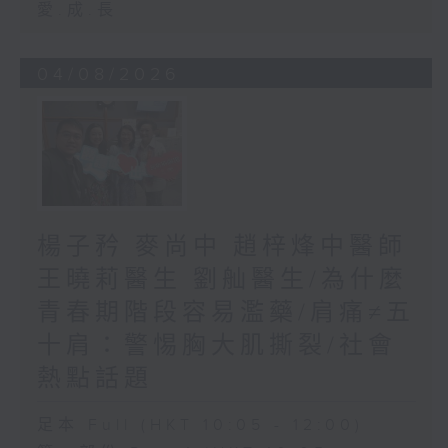
愛.成.長
04/08/2026
楊子矜 麥尚中 趙梓烽中醫師
王曉莉醫生 劉舢醫生/為什麼
青春期階段容易濫藥/肩痛≠五
十肩：警惕胸大肌撕裂/社會
熱點話題
足本 Full (HKT 10:05 - 12:00)