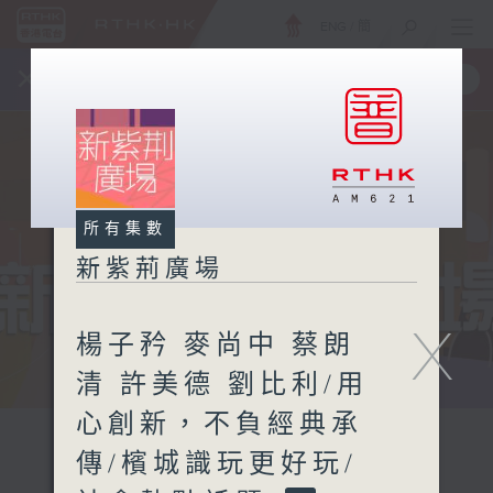
ENG
/
簡
×
全新 RTHK On The Go
取得
一手掌握 RTHK 電台、電視節目
所有集數
新紫荊廣場
X
楊子矜 麥尚中 蔡朗
清 許美德 劉比利/用
心創新，不負經典承
傳/檳城識玩更好玩/