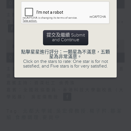
14
06/08/2026 - 舌尖冷知識
minutes,
29
主題：癌症化療後的食療調理
seconds
嘉賓主持：食物科學及營養學家 鄒潔瑜Linda
提交及繼續 Submit
and Continue
0
seconds
00:00
54:46
of
點擊星星進行評分：一顆星為不滿意，五顆
54
星為非常滿意。
06/08/2026 - 香港有情天
minutes,
Click on the stars to rate: One star is for not
46
satisfied, and Five stars is for very satisfied.
主題： 北都大學城，一帶一路華僑子弟的首
seconds
選？
嘉賓主持：資深社工 余秀珠
嘉賓：全國政協委員、香港科技大學副校長（大
學拓展） 吳宏偉教授
Tag:
北都大學城
,
吳宏偉教授
,
楊子矜
,
鄒潔
瑜
,
食療調理
,
麥尚中