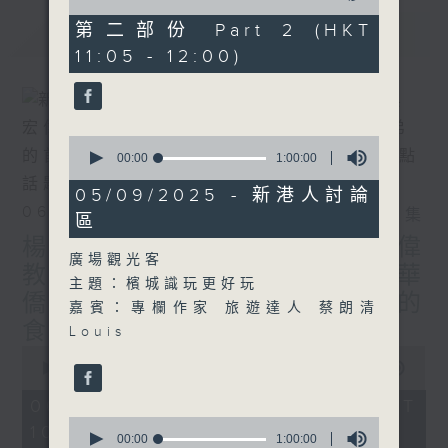
of
55
第二部份 Part 2 (HKT
最新
LATEST
minutes,
11:05 - 12:00)
9
seconds
0
seconds
00:00
1:00:00
of
1
05/09/2025 - 新港人討論
hour,
06/08/2026
相片集
區
0
seconds
楊子矜 麥尚中 鄒潔瑜 吳宏偉
廣場觀光客
教授/北都大學城，一帶一路華
主題：檳城識玩更好玩
僑子弟的首選？/癌症化療後的
嘉賓：專欄作家 旅遊達人 蔡朗清
食療調理/社會熱點話題
Louis
0
seconds
00:00
1:50:00
of
1
06/08/2026 - 足本 Full (HKT
hour,
0
10:05 - 12:00)
50
seconds
00:00
1:00:00