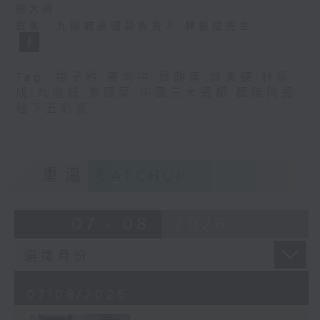
德大師
嘉賓：九龍城泰國菜負責人 林振成先生
Tag:
楊子矜
,
麥尚中
,
蔡朗清
,
許美德
,
林振
成
,
九龍城
,
泰國菜
,
中國三大瓷都
,
醴陵陶瓷
,
釉下五彩瓷
重溫
CATCHUP
07 - 08
2026
07/08/2026