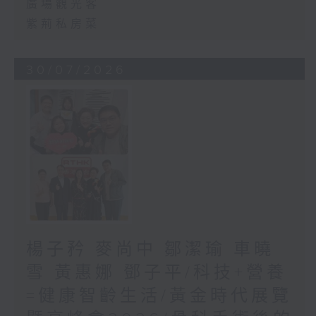
廣場觀光客
紫荊私房菜
30/07/2026
楊子矜 麥尚中 鄒潔瑜 車曉
雪 黃惠娜 鄧子平/科技+營養
=健康智齡生活/黃金時代展覽