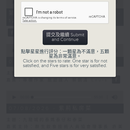
seconds
00:00
55:10
of
55
第二部份 Part 2 (HKT 11:05 -
minutes,
12:00)
10
seconds
提交及繼續 Submit
and Continue
0
seconds
00:00
14:34
點擊星星進行評分：一顆星為不滿意，五顆
of
星為非常滿意。
14
Click on the stars to rate: One star is for not
07/08/2026 - 廣場觀光客
minutes,
satisfied, and Five stars is for very satisfied.
34
主題：湖南「中國三大瓷都」醴陵市
seconds
嘉賓：專欄作家 旅遊達人 蔡朗清 Louis
0
seconds
00:00
55:00
of
55
07/08/2026 - 紫荊私房菜
minutes,
0
主題：九龍城的泰媽泰仔和泰菜
seconds
嘉賓主持：群生飲食技術人員協會理事長 許美