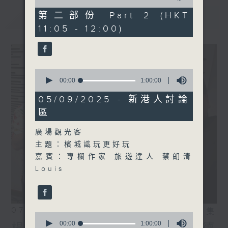
of
55
第二部份 Part 2 (HKT
最新
LATEST
minutes,
11:05 - 12:00)
9
seconds
0
seconds
00:00
1:00:00
of
1
05/09/2025 - 新港人討論
hour,
區
0
seconds
廣場觀光客
主題：檳城識玩更好玩
嘉賓：專欄作家 旅遊達人 蔡朗清
Louis
07/08/2026
相片集
0
seconds
00:00
1:00:00