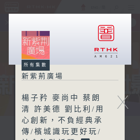
ENG
/
簡
×
全新 RTHK On The Go
取得
一手掌握 RTHK 電台、電視節目
所有集數
新紫荊廣場
X
楊子矜 麥尚中 蔡朗
清 許美德 劉比利/用
心創新，不負經典承
傳/檳城識玩更好玩/