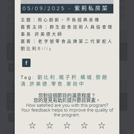
楊子矜 麥尚中 蔡朗清 許美德
of
林振成/九龍城的泰媽泰仔和泰
1
05/09/2025 - 紫荊私房菜
hour,
菜/遊覽湖南瓷都醴陵市/社會熱
0
主題：用心創新，不負經典承傳
seconds
點話題
嘉賓主持：群生飲食技術人員協會理
0
事長 許美德大師
seconds
00:00
1:50:00
of
嘉賓：老字號零食品牌第二代掌舵人
1
07/08/2026 - 足本 Full (HKT
劉比利Billy
hour,
10:05 - 12:00)
50
minutes,
0
seconds
Tag:
劉比利
,
楊子矜
,
檳城
,
蔡朗
0
清
,
許美德
,
零食
,
麥尚中
seconds
00:00
55:10
of
您對這個節目的滿意程度？
55
第一部份 Part 1 (HKT 10:05 -
您的意見有助於提升節目質素。
minutes,
11:00)
How satisfied are you with this program?
10
Your feedback helps to improve the quality of
seconds
the program.
☆
☆
☆
☆
☆
0