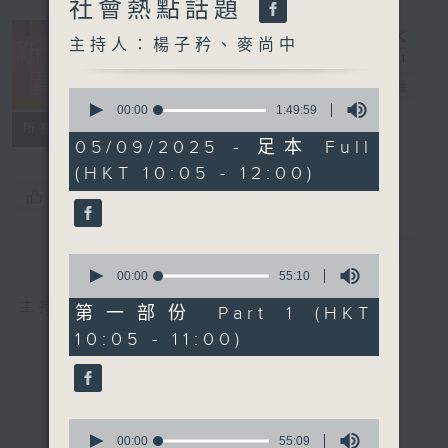
社會熱點話題
主持人：楊子矜、麥尚中
新紫荊廣場
電台直播
0
seconds
00:00
1:49:59
of
所有集數
1
05/09/2025 - 足本 Full
hour,
(HKT 10:05 - 12:00)
49
minutes,
您喜歡這個節目嗎?
59
seconds
簡介
GIST
0
seconds
00:00
55:10
of
主持人：楊子矜、麥尚中
55
第一部份 Part 1 (HKT
minutes,
10:05 - 11:00)
10
seconds
0
seconds
00:00
55:09