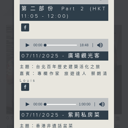
of
55
第二部份 Part 2 (HKT
最新
LATEST
minutes,
11:05 - 12:00)
9
seconds
0
seconds
00:00
18:48
of
18
07/11/2025 - 廣場觀光客
minutes,
48
主題：台北百年歴史建築活化之旅
seconds
嘉賓：專欄作家 旅遊達人 蔡朗清
Louis
0
seconds
00:00
1:00:00
of
1
07/11/2025 - 紫荊私房菜
07/08/2026
hour,
相片集
0
主題：香港非遺話盆菜
seconds