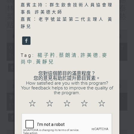
楊子矜 麥尚中 蔡朗清 許美德
嘉賓主持：群生飲食技術人員協會理
林振成/九龍城的泰媽泰仔和泰
事長 許美德大師
菜/遊覽湖南瓷都醴陵市/社會熱
嘉賓：老字號盆菜第二代主理人 黃
點話題
靜兒
0
seconds
00:00
1:50:00
of
1
07/08/2026 - 足本 Full (HKT
hour,
10:05 - 12:00)
Tag:
楊子矜
,
蔡朗清
,
許美德
,
麥
50
minutes,
尚中
,
黃靜兒
0
seconds
您對這個節目的滿意程度？
您的意見有助於提升節目質素。
0
How satisfied are you with this program?
seconds
00:00
55:10
Your feedback helps to improve the quality of
of
the program.
55
第一部份 Part 1 (HKT 10:05 -
minutes,
☆
☆
☆
☆
☆
11:00)
10
seconds
0