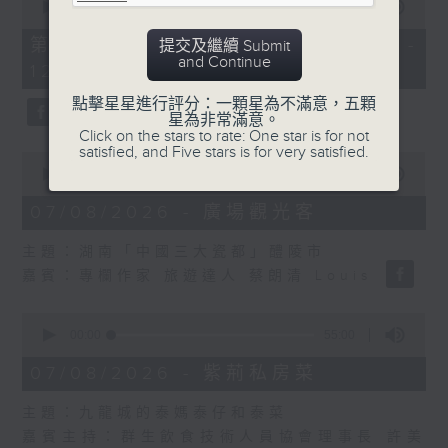
seconds
00:00
55:10
of
55
第二部份 Part 2 (HKT 11:05 -
提交及繼續 Submit
minutes,
and Continue
12:00)
10
seconds
點擊星星進行評分：一顆星為不滿意，五顆
星為非常滿意。
Click on the stars to rate: One star is for not
satisfied, and Five stars is for very satisfied.
0
seconds
00:00
14:34
of
14
07/08/2026 - 廣場觀光客
minutes,
34
主題：湖南「中國三大瓷都」醴陵市
seconds
嘉賓：專欄作家 旅遊達人 蔡朗清 Louis
0
seconds
00:00
55:00
of
55
07/08/2026 - 紫荊私房菜
minutes,
0
主題：九龍城的泰媽泰仔和泰菜
seconds
嘉賓主持：群生飲食技術人員協會理事長 許美