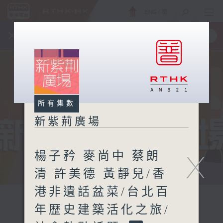
ENG
/
簡
×
全新 RTHK On The Go
取得
一手掌握 RTHK 電台、電視節目
所有集數
新紫荊廣場
楊子矜 麥尚中 蔡朗
X
清 許美德 黃靜兒/香
港非遺話盆菜/台北百
年歴史建築活化之旅/