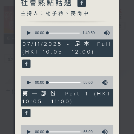
社會熱點話題
主持人：楊子矜、麥尚中
新紫荊廣場
電台直播
0
seconds
00:00
1:49:59
of
所有集數
1
07/11/2025 - 足本 Full
hour,
(HKT 10:05 - 12:00)
49
minutes,
您喜歡這個節目嗎?
59
seconds
簡介
GIST
0
seconds
00:00
55:00
of
主持人：楊子矜、麥尚中
55
第一部份 Part 1 (HKT
minutes,
10:05 - 11:00)
0
seconds
0
seconds
00:00
55:09