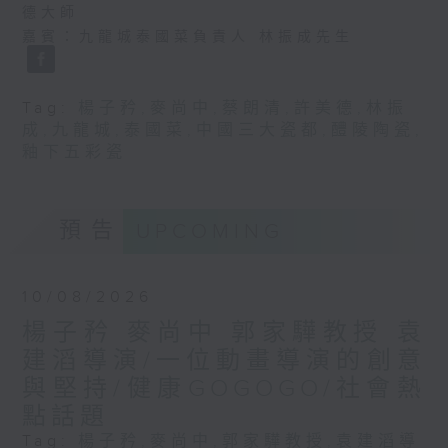
德大師
嘉賓：九龍城泰國菜負責人 林振成先生
Tag:
楊子矜
,
麥尚中
,
蔡朗清
,
許美德
,
林振
成
,
九龍城
,
泰國菜
,
中國三大瓷都
,
醴陵陶瓷
,
釉下五彩瓷
預告
UPCOMING
10/08/2026
楊子矜 麥尚中 郭家驊教授 袁
建滔導演/一位動畫導演的創意
與堅持/健康GOGOGO/社會熱
點話題
Tag:
楊子矜
,
麥尚中
,
郭家驊教授
,
袁建滔導