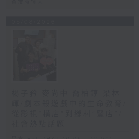
香港有情天
05/08/2026
楊子矜 麥尚中 喬柏𨧤 梁林
輝/劇本殺遊戲中的生命教育/
從影視“橫店”到鄉村“豎店”/
社會熱點話題
足本 Full (HKT 10:05 - 12:00)