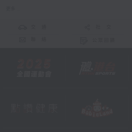
更多 ...
交 通
社 交
聯 絡
公眾回饋