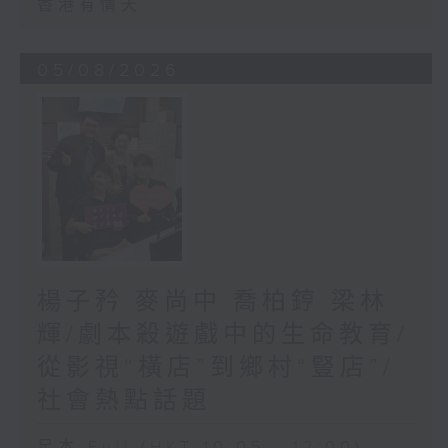
香港有情天
05/08/2026
楊子矜 麥尚中 喬柏𨧤 梁林
輝/劇本殺遊戲中的生命教育/
從影視“橫店”到鄉村“豎店”/
社會熱點話題
足本 Full (HKT 10:05 - 12:00)