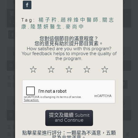
seconds
00:00
55:10
of
55
第二部份 Part 2 (HKT 11:05 -
minutes,
Tag:
楊子矜
,
趙梓烽中醫師
,
關志
12:00)
10
康
,
陸慧妍醫生
,
麥尚中
seconds
您對這個節目的滿意程度？
您的意見有助於提升節目質素。
How satisfied are you with this program?
0
Your feedback helps to improve the quality of
seconds
00:00
14:34
the program.
of
14
07/08/2026 - 廣場觀光客
☆
☆
☆
☆
☆
minutes,
34
主題：湖南「中國三大瓷都」醴陵市
seconds
嘉賓：專欄作家 旅遊達人 蔡朗清 Louis
0
seconds
00:00
55:00
of
55
07/08/2026 - 紫荊私房菜
提交及繼續 Submit
minutes,
and Continue
0
主題：九龍城的泰媽泰仔和泰菜
seconds
點擊星星進行評分：一顆星為不滿意，五顆
嘉賓主持：群生飲食技術人員協會理事長 許美