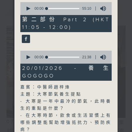
0
seconds
最新
00:00
55:10
LATEST
of
55
第二部份 Part 2 (HKT
minutes,
11:05 - 12:00)
10
seconds
0
seconds
00:00
21:38
of
21
20/01/2026 - 養生
minutes,
GOGOGO
38
seconds
嘉賓：中醫師趙梓烽
主題：大寒節氣養生提點
- 大寒是一年中最冷的節氣，此時養
生的重點是什麼？
- 在大寒時節，飲食或生活習慣上有
07/08/2026
相片集
哪些調整能幫助增強抵抗力、預防疾
病？