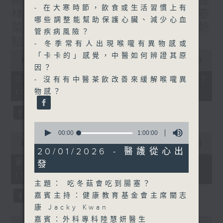
楊子矜 麥尚中 蔡朗清 許美德
- 在大寒時節，飲食或生活習慣上有
林振成/九龍城的泰媽泰仔和泰
哪些調整能幫助保護心臟、減少心血
菜/遊覽湖南瓷都醴陵市/社會熱
管疾病風險？
點話題
- 冬季常有人出現喉嚨有異物感或
0
「卡卡的」感覺，中醫如何辨證其原
seconds
00:00
1:50:00
因？
of
1
07/08/2026 - 足本 Full (HKT
- 沒有有中醫茶飲改善來緩解喉嚨異
hour,
10:05 - 12:00)
物感？
50
minutes,
0
seconds
0
seconds
00:00
1:00:00
0
of
seconds
00:00
55:10
1
20/01/2026 - 醫護從心出
of
hour,
55
第一部份 Part 1 (HKT 10:05 -
發
0
minutes,
seconds
11:00)
10
seconds
主題： 吃冬菇會吃到腸塞？
嘉賓主持：健康教育基金會主席關志
康 Jacky Kwan
0
嘉賓：外科專科陸慧妍醫生