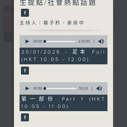
生提點/社會熱點話題
主持人：楊子矜、麥尚中
新紫荊廣場
電台直播
所有集數
0
seconds
00:00
1:50:00
of
1
20/01/2026 - 足本 Full
hour,
您喜歡這個節目嗎?
(HKT 10:05 - 12:00)
50
minutes,
0
簡介
GIST
seconds
0
主持人：楊子矜、麥尚中
seconds
00:00
55:10
of
55
第一部份 Part 1 (HKT
minutes,
10:05 - 11:00)
10
seconds