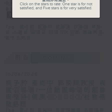
星為非常滿意。
德大師
Click on the stars to rate: One star is for not
satisfied, and Five stars is for very satisfied.
嘉賓：九龍城泰國菜負責人 林振成先生
Tag:
楊子矜
,
麥尚中
,
蔡朗清
,
許美德
,
林振
成
,
九龍城
,
泰國菜
,
中國三大瓷都
,
醴陵陶瓷
,
釉下五彩瓷
預告
UPCOMING
10/08/2026
楊子矜 麥尚中 郭家驊教授 袁
建滔導演/一位動畫導演的創意
與堅持/健康GOGOGO/社會熱
點話題
Tag:
楊子矜
,
麥尚中
,
郭家驊教授
,
袁建滔導