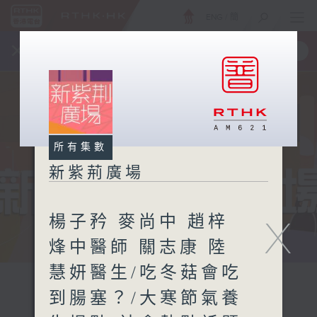
ENG
/
簡
×
全新 RTHK On The Go
取得
一手掌握 RTHK 電台、電視節目
所有集數
新紫荊廣場
楊子矜 麥尚中 趙梓
X
烽中醫師 關志康 陸
慧妍醫生/吃冬菇會吃
到腸塞？/大寒節氣養