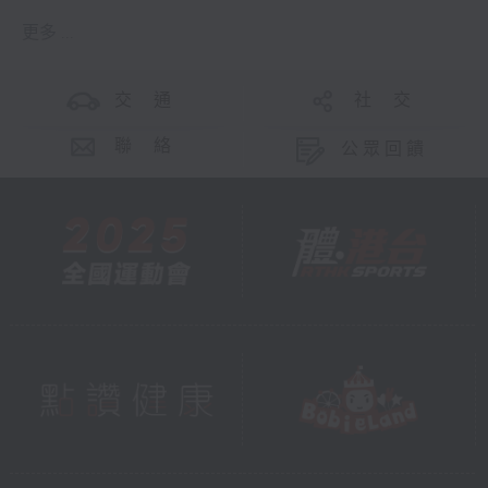
更多 ...
交 通
社 交
聯 絡
公眾回饋