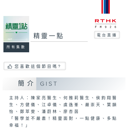
精靈一點
電台直播
所有集數
您喜歡這個節目嗎?
簡介
GIST
主持人：陳家亮醫生、何雅莉醫生、侯鈞翔醫
生、方健儀、江卓儀、虞逸峯、嚴崇天、葉韻
怡、鄭萃雯、潘蔚林、廖杏茵
「醫學並不嚴肅！精靈面對，一點健康、多點
幸福！」