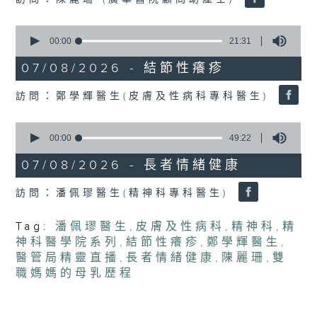
seconds
0
seconds
00:00
21:31
of
21
07/08/2026 - 結節性癢疹
minutes,
31
訪問：鄭學輝醫生(皮膚及性病科專科醫生)
seconds
0
seconds
00:00
49:22
of
49
07/08/2026 - 長者情緒健康
minutes,
22
訪問：潘佩璆醫生(精神科專科醫生)
seconds
Tag:
潘佩璆醫生
,
皮膚及性病科
,
精神科
,
精
神科醫學院系列
,
結節性癢疹
,
鄭學輝醫生
,
醫管局精靈直播
,
長者情緒健康
,
陳麗珊
,
雙
職媽媽的母乳歷程