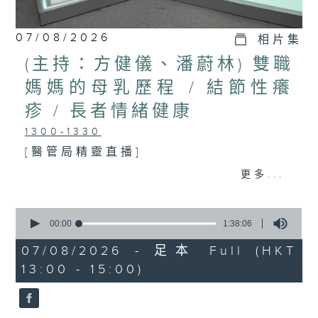
07/08/2026
相片集
(主持：方健儀、潘蔚林) 雙職
媽媽的母乳歷程 / 結節性癢
疹 / 長者情緒健康
1300-1330
[醫管局精靈直播]
主題：雙職媽媽的母乳歷程
更多...
嘉賓：陳麗珊 (廣華醫院顧問助產士)
0
1330-1400
seconds
00:00
1:38:06
of
主題：結節性癢疹
1
07/08/2026 - 足本 Full (HKT
hour,
13:00 - 15:00)
嘉賓：鄭學輝醫生(皮膚及性病科專科醫
38
minutes,
6
生)
seconds