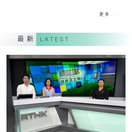
《精靈一點》 健康資訊 守護大眾
更多...
一眾主持與全港愛心醫護，健康專業人士攜
手，組織最強的醫學網絡，提供實用醫療健康
資訊。
最新
LATEST
星期一至五，下午 1 時10分 香港電台第一
台、港台電視31
下午2時 至 3 時 香港電台第一台