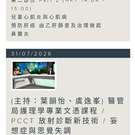
第二部份 Part 2 (HKT 14:04 -
15:00)
兒童心肌炎與心肌病
預防肝癌 由乙肝篩查及治理做起
鼻竇炎
31/07/2026
(主持：葉韻怡、虞逸峯) 醫管
局護理學專業文憑課程 /
PCCT 放射診斷新技術 / 妄
想症與思覺失調