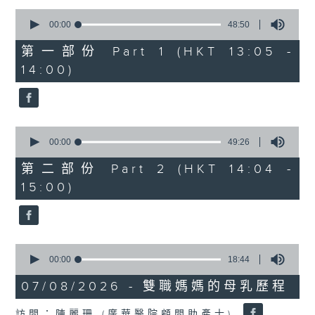
0
1400-1500
seconds
00:00
48:50
of
[精神科醫學院系列]
48
第一部份 Part 1 (HKT 13:05 -
minutes,
主題：長者情緒健康
14:00)
50
seconds
嘉賓：潘佩璆醫生(精神科專科醫生)
0
seconds
00:00
49:26
of
49
第二部份 Part 2 (HKT 14:04 -
minutes,
15:00)
26
seconds
0
seconds
00:00
18:44
of
18
07/08/2026 - 雙職媽媽的母乳歷程
minutes,
44
訪問：陳麗珊 (廣華醫院顧問助產士)