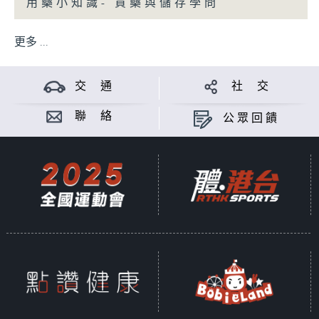
用藥小知識- 買藥與儲存學問
更多 ...
交 通
社 交
聯 絡
公眾回饋