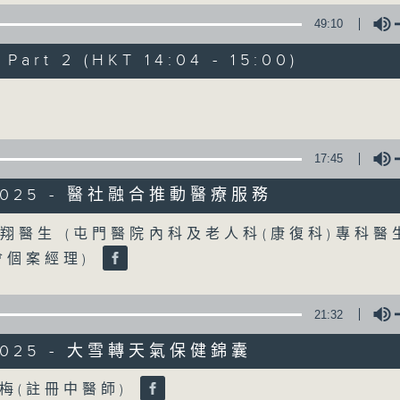
49:10
《精靈一點》 健康資訊 守護大眾
art 2 (HKT 14:04 - 15:00)
一眾主持與全港愛心醫護，健康專業人士攜
健康資訊。
Volume
星期一至五，下午 1 時10分 香港電台第一台
下午2時 至 3 時 香港電台第一台
17:45
/2025 - 醫社融合推動醫療服務
Volume
翔醫生 (屯門醫院內科及老人科(康復科)專科醫
會個案經理)
21:32
/2025 - 大雪轉天氣保健錦囊
Volume
梅(註冊中醫師)