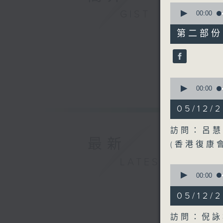
0
GIST
seconds
00:00
of
49
第二部份 P
minutes,
10
seconds
90%
0
seconds
00:00
of
17
05/12
minutes,
45
seconds
訪問：呂慧
90%
最新
(香港復康
LATEST
0
seconds
00:00
of
21
05/12
minutes,
32
seconds
訪問：倪詠