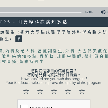
49:04
/2025 - 耳鼻喉科疾病知多點
Volume
詩醫生 (香港大學臨床醫學學院外科學系臨床
06/08/2026
醫生)
(主持：虞逸峯、廖杏茵) 設計「耀
梅
,
內科及老人科
,
呂慧翔醫生
,
外科
,
大雪轉天氣保
1300-1400
鼻喉科疾病知多點
,
肖衡峰
,
註冊中醫師
,
醫社融合
[健康人物專訪]
精靈直播
,
黃雅詩醫生
主題：設計「耀」潛能
您對這個節目的滿意程度？
嘉賓：文敏霞(香港耀能協會成人服務副總監)
您的意見有助於提升節目質素。
康復服務中心導師)、蔡文涵(香港耀能協會愛睿
How satisfied are you with this program?
Your feedback helps to improve the quality of the program.
☆
☆
☆
☆
☆
1400-1500
[醫學會會診日]
主題：糖尿眼與眼中風