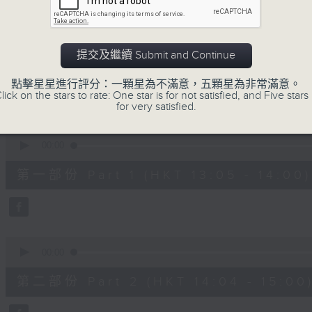
嘉賓：熊健慧醫生 (眼科專科醫生)
0
seconds
00:00
of
提交及繼續 Submit and Continue
1
06/08/2026 - 足本 Full (HKT 13:00 
hour,
37
點擊星星進行評分：一顆星為不滿意，五顆星為非常滿意。
minutes,
lick on the stars to rate: One star is for not satisfied, and Five stars 
37
for very satisfied.
seconds
Volume
90%
0
seconds
00:00
of
49
第一部份 Part 1 (HKT 13:05 - 14:00)
minutes,
20
seconds
Volume
90%
0
seconds
00:00
of
48
第二部份 Part 2 (HKT 14:04 - 15:00
minutes,
26
seconds
Volume