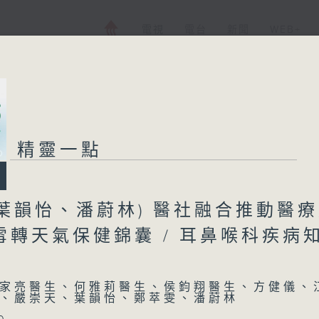
電視
電台
新聞
WEB+
精靈一點
葉韻怡、潘蔚林) 醫社融合推動醫
大雪轉天氣保健錦囊 / 耳鼻喉科疾病
家亮醫生、何雅莉醫生、侯鈞翔醫生、方健儀、
、嚴崇天、葉韻怡、鄭萃雯、潘蔚林