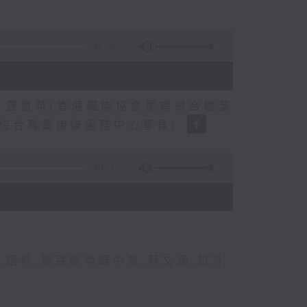
49:19
、曾傲晴(香港耀能協會愛睿綜合職業
睿綜合職業康復服務中心學員)
48:17
,
眼科
,
糖尿眼與眼中風
,
蔡文涵
,
設計