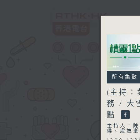
所有集數
(主持：
務 / 
點
主持人：陳
儀、虞逸峯