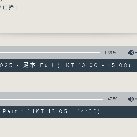
0
靈直播]
提供實用醫療健康資訊
融合推動醫療服務
翔醫生 (屯門醫院內科及老人科(康復科)專科醫生
香港復康會個案經理)
0
轉天氣保健錦囊
1:36:50
精靈一點
梅 (註冊中醫師)
025 - 足本 Full (HKT 13:00 - 15:00)
0
喉科疾病知多點
所有集數
詩醫生 (香港大學臨床醫學學院外科學系臨床助
Volume
科專科醫生)
您喜歡這個節目嗎?
47:50
art 1 (HKT 13:05 - 14:00)
主持人：陳家亮醫生、何雅莉醫生、侯鈞翔
Volume
天、葉韻怡、鄭萃雯、潘蔚林
「醫學並不嚴肅！精靈面對，一點健康、多點