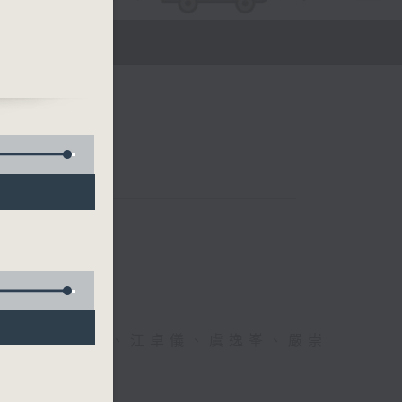
)、
理教
醫生、方健儀、江卓儀、虞逸峯、嚴崇
幸福！」