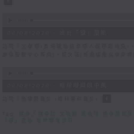
90%
0
seconds
00:00
of
49
06/08/2026 - 設計「耀」潛能
minutes,
19
seconds
Volume
訪問：文敏霞(香港耀能協會成人服務副總監)
90%
康復服務中心導師)、蔡文涵(香港耀能協會愛
0
seconds
00:00
of
48
06/08/2026 - 糖尿眼與眼中風
minutes,
17
seconds
Volume
訪問：熊健慧醫生 (眼科專科醫生)
90%
Tag:
健康人物專訪
,
文敏霞
,
曾傲晴
,
熊健慧醫生
「耀」潛能
,
醫學會會診日