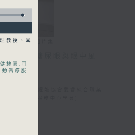
助理教授、耳
相片集
」潛能 / 糖尿眼與眼中風
健錦囊
,
耳
推動醫療服
、曾傲晴(香港耀能協會愛睿綜合職業
綜合職業康復服務中心學員)