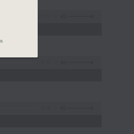
1:37:37
- 15:00)
is
49:20
48:26
)