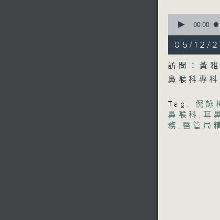
90%
0
seconds
00:00
of
49
05/12
minutes,
4
seconds
訪問：黃雅
90%
鼻喉科專科
Tag:
倪詠
鼻喉科
,
耳
務
,
醫管局