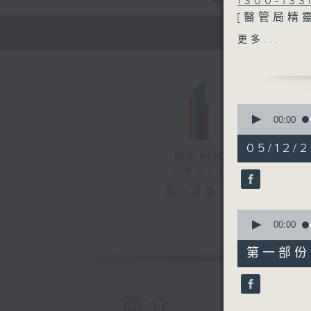
1300-133
[醫管局精
主題：醫社
更多...
嘉賓：呂慧
肖衡峰 (
1330-140
0
主題：大雪
seconds
00:00
of
嘉賓：倪詠
1
05/12/2
1400-150
hour,
36
主題：耳鼻
minutes,
嘉賓：黃雅
50
電台直播
seconds
授、耳鼻喉
90%
0
seconds
00:00
of
47
第一部份 P
minutes,
50
seconds
90%
簡介