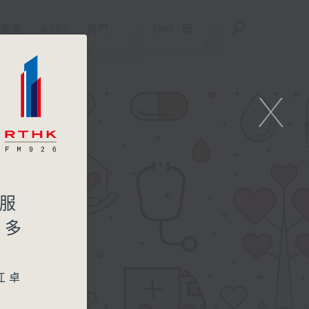
重溫
APPS
我們
ENG
/
簡
X
療服
知多
江卓