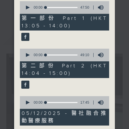
0
嘉賓：黃雅詩醫生 (香港大學
seconds
00:00
47:50
《精靈一點》 健康資訊 守護大眾
of
臨床醫學學院外科學系臨床助
更多...
47
第一部份 Part 1 (HKT
一眾主持與全港愛心醫護，健康專業人士攜
理教授、耳鼻喉科專科醫生)
minutes,
13:05 - 14:00)
手，組織最強的醫學網絡，提供實用醫療健康
50
seconds
資訊。
最新
LATEST
星期一至五，下午 1 時10分 香港電台第一
台、港台電視31
0
下午2時 至 3 時 香港電台第一台
seconds
00:00
49:10
of
49
第二部份 Part 2 (HKT
minutes,
14:04 - 15:00)
10
seconds
0
seconds
00:00
17:45
of
17
05/12/2025 - 醫社融合推
minutes,
動醫療服務
45
seconds