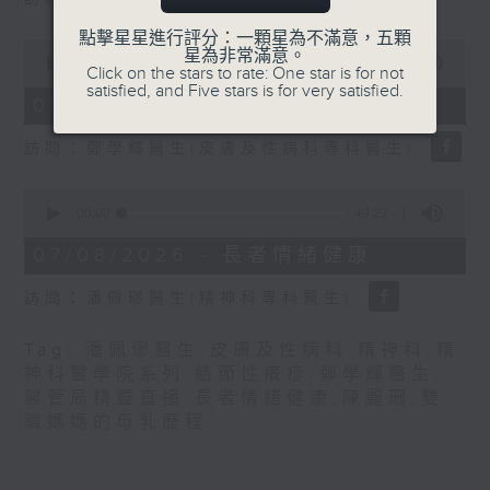
seconds
點擊星星進行評分：一顆星為不滿意，五顆
0
星為非常滿意。
seconds
00:00
21:31
Click on the stars to rate: One star is for not
of
satisfied, and Five stars is for very satisfied.
21
07/08/2026 - 結節性癢疹
minutes,
31
訪問：鄭學輝醫生(皮膚及性病科專科醫生)
seconds
0
seconds
00:00
49:22
of
49
07/08/2026 - 長者情緒健康
minutes,
22
訪問：潘佩璆醫生(精神科專科醫生)
seconds
Tag:
潘佩璆醫生
,
皮膚及性病科
,
精神科
,
精
神科醫學院系列
,
結節性癢疹
,
鄭學輝醫生
,
醫管局精靈直播
,
長者情緒健康
,
陳麗珊
,
雙
職媽媽的母乳歷程