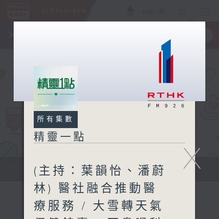
ENG
/
簡
×
全新 RTHK On The Go
取得
一手掌握 RTHK 電台、電視節目
所有集數
精靈一點
X
(主持：葉韻怡、潘蔚
提供實用醫療健康資訊
林) 醫社融合推動醫
療服務 / 大雪轉天氣