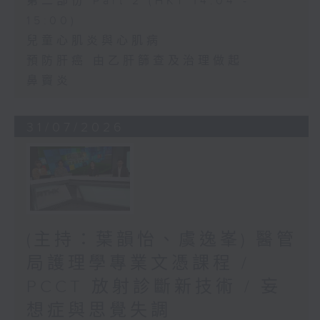
第二部份 Part 2 (HKT 14:04 -
15:00)
兒童心肌炎與心肌病
預防肝癌 由乙肝篩查及治理做起
鼻竇炎
31/07/2026
(主持：葉韻怡、虞逸峯) 醫管
局護理學專業文憑課程 /
PCCT 放射診斷新技術 / 妄
想症與思覺失調