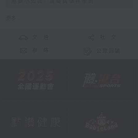
用藥小知識- 買藥與儲存學問
更多 ...
交 通
社 交
聯 絡
公眾回饋