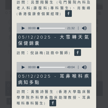
訪問：呂慧翔醫生 (屯門醫院內科及
老人科(康復科)專科醫生)、肖衡峰
07/08/2026
相片集
(香港復康會個案經理)
(主持：方健儀、潘蔚林) 雙職
0
seconds
00:00
21:32
媽媽的母乳歷程 / 結節性癢
of
21
疹 / 長者情緒健康
05/12/2025 - 大雪轉天氣
minutes,
保健錦囊
32
1300-1330
seconds
[醫管局精靈直播]
訪問：倪詠梅(註冊中醫師)
主題：雙職媽媽的母乳歷程
更多...
0
seconds
嘉賓：陳麗珊 (廣華醫院顧問助產士)
00:00
49:04
of
0
49
1330-1400
05/12/2025 - 耳鼻喉科疾
seconds
00:00
1:38:06
minutes,
of
病知多點
4
主題：結節性癢疹
1
07/08/2026 - 足本 Full (HKT
seconds
hour,
13:00 - 15:00)
嘉賓：鄭學輝醫生(皮膚及性病科專科醫
38
訪問：黃雅詩醫生 (香港大學臨床醫
minutes,
學學院外科學系臨床助理教授、耳鼻
6
生)
seconds
喉科專科醫生)