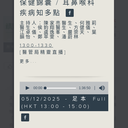
保健錦囊 / 耳鼻喉科
疾病知多點
主持人：陳家亮醫生、何雅莉
醫生、侯鈞翔醫生、方健儀、
江卓儀、虞逸峯、嚴崇天、葉
精靈一點
電台直播
韻怡、鄭萃雯、潘蔚林
1300-1330
所有集數
[醫管局精靈直播]
主題：醫社融合推動醫療服務
更多...
嘉賓：呂慧翔醫生 (屯門醫院
您喜歡這個節目嗎?
內科及老人科(康復科)專科醫
生)、肖衡峰 (香港復康會個案
簡介
GIST
0
經理)
seconds
00:00
1:36:50
of
1
主持人：陳家亮醫生、何雅莉醫生、侯鈞翔醫
05/12/2025 - 足本 Full
1330-1400
hour,
生、方健儀、江卓儀、虞逸峯、嚴崇天、葉韻
(HKT 13:00 - 15:00)
36
主題：大雪轉天氣保健錦囊
minutes,
怡、鄭萃雯、潘蔚林
嘉賓：倪詠梅 (註冊中醫師)
50
「醫學並不嚴肅！精靈面對，一點健康、多點
seconds
1400-1500
幸福！」
主題：耳鼻喉科疾病知多點