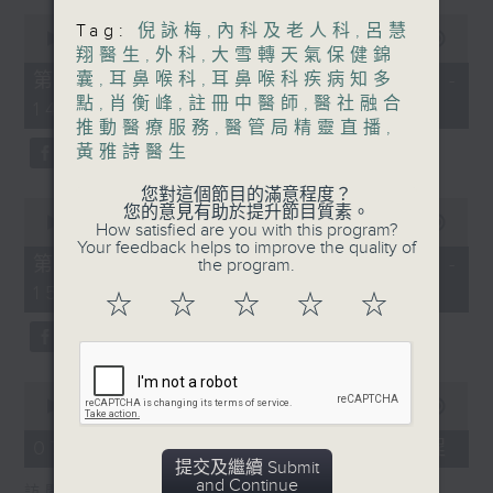
0
Tag:
倪詠梅
,
內科及老人科
,
呂慧
1400-1500
seconds
00:00
48:50
翔醫生
,
外科
,
大雪轉天氣保健錦
of
[精神科醫學院系列]
48
第一部份 Part 1 (HKT 13:05 -
囊
,
耳鼻喉科
,
耳鼻喉科疾病知多
minutes,
點
,
肖衡峰
,
註冊中醫師
,
醫社融合
主題：長者情緒健康
14:00)
50
seconds
推動醫療服務
,
醫管局精靈直播
,
嘉賓：潘佩璆醫生(精神科專科醫生)
黃雅詩醫生
您對這個節目的滿意程度？
0
您的意見有助於提升節目質素。
seconds
00:00
49:26
How satisfied are you with this program?
of
Your feedback helps to improve the quality of
49
第二部份 Part 2 (HKT 14:04 -
the program.
minutes,
15:00)
26
☆
☆
☆
☆
☆
seconds
0
seconds
00:00
18:44
of
18
07/08/2026 - 雙職媽媽的母乳歷程
minutes,
提交及繼續 Submit
44
and Continue
訪問：陳麗珊 (廣華醫院顧問助產士)