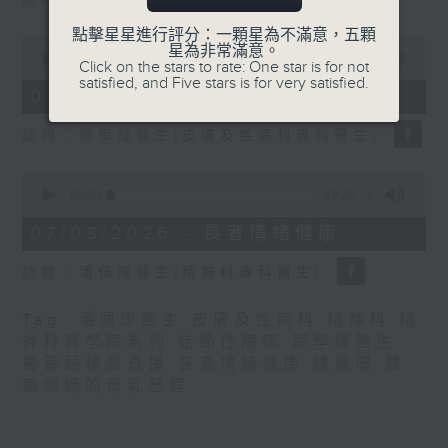
seconds
點擊星星進行評分：一顆星為不滿意，五顆
0
星為非常滿意。
seconds
00:00
21:31
Click on the stars to rate: One star is for not
of
satisfied, and Five stars is for very satisfied.
21
07/08/2026 - 結節性癢疹
minutes,
31
訪問：鄭學輝醫生(皮膚及性病科專科醫生)
seconds
0
seconds
00:00
49:22
of
49
07/08/2026 - 長者情緒健康
minutes,
22
訪問：潘佩璆醫生(精神科專科醫生)
seconds
Tag:
潘佩璆醫生
,
皮膚及性病科
,
精神科
,
精
神科醫學院系列
,
結節性癢疹
,
鄭學輝醫生
,
醫管局精靈直播
,
長者情緒健康
,
陳麗珊
,
雙
職媽媽的母乳歷程