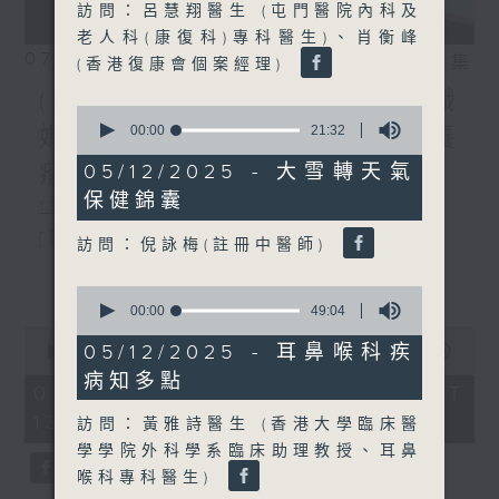
訪問：呂慧翔醫生 (屯門醫院內科及
老人科(康復科)專科醫生)、肖衡峰
07/08/2026
相片集
(香港復康會個案經理)
(主持：方健儀、潘蔚林) 雙職
0
seconds
00:00
21:32
媽媽的母乳歷程 / 結節性癢
of
21
疹 / 長者情緒健康
05/12/2025 - 大雪轉天氣
minutes,
保健錦囊
32
1300-1330
seconds
[醫管局精靈直播]
訪問：倪詠梅(註冊中醫師)
主題：雙職媽媽的母乳歷程
更多...
0
seconds
嘉賓：陳麗珊 (廣華醫院顧問助產士)
00:00
49:04
of
0
49
1330-1400
05/12/2025 - 耳鼻喉科疾
seconds
00:00
1:50:59
minutes,
of
病知多點
4
主題：結節性癢疹
1
07/08/2026 - 足本 Full (HKT
seconds
hour,
13:05 - 15:00)
嘉賓：鄭學輝醫生(皮膚及性病科專科醫
50
訪問：黃雅詩醫生 (香港大學臨床醫
minutes,
學學院外科學系臨床助理教授、耳鼻
59
生)
seconds
喉科專科醫生)