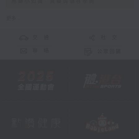
用藥小知識- 買藥與儲存學問
更多 ...
交 通
社 交
聯 絡
公眾回饋