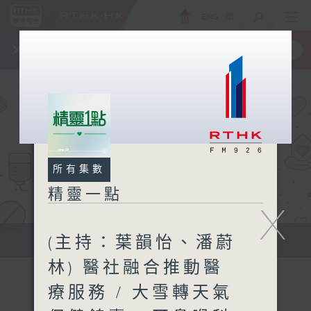
ENG
/
簡
×
全新 RTHK On The Go
取得
一手掌握 RTHK 電台、電視節目
所有集數
精靈一點
X
(主持：葉韻怡、潘蔚
提供實用醫療健康資訊
林) 醫社融合推動醫
療服務 / 大雪轉天氣