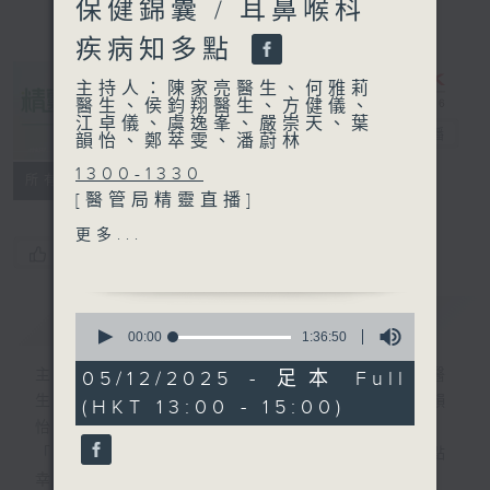
保健錦囊 / 耳鼻喉科
疾病知多點
主持人：陳家亮醫生、何雅莉
醫生、侯鈞翔醫生、方健儀、
江卓儀、虞逸峯、嚴崇天、葉
精靈一點
電台直播
韻怡、鄭萃雯、潘蔚林
1300-1330
所有集數
[醫管局精靈直播]
主題：醫社融合推動醫療服務
更多...
嘉賓：呂慧翔醫生 (屯門醫院
您喜歡這個節目嗎?
內科及老人科(康復科)專科醫
生)、肖衡峰 (香港復康會個案
簡介
GIST
0
經理)
seconds
00:00
1:36:50
of
1
主持人：陳家亮醫生、何雅莉醫生、侯鈞翔醫
05/12/2025 - 足本 Full
1330-1400
hour,
生、方健儀、江卓儀、虞逸峯、嚴崇天、葉韻
(HKT 13:00 - 15:00)
36
主題：大雪轉天氣保健錦囊
minutes,
怡、鄭萃雯、潘蔚林
嘉賓：倪詠梅 (註冊中醫師)
50
「醫學並不嚴肅！精靈面對，一點健康、多點
seconds
1400-1500
幸福！」
主題：耳鼻喉科疾病知多點