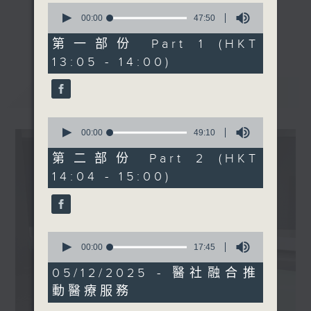
0
嘉賓：黃雅詩醫生 (香港大學
seconds
00:00
47:50
《精靈一點》 健康資訊 守護大眾
of
臨床醫學學院外科學系臨床助
更多...
47
第一部份 Part 1 (HKT
一眾主持與全港愛心醫護，健康專業人士攜
理教授、耳鼻喉科專科醫生)
minutes,
13:05 - 14:00)
手，組織最強的醫學網絡，提供實用醫療健康
50
seconds
資訊。
最新
LATEST
星期一至五，下午 1 時10分 香港電台第一
台、港台電視31
0
下午2時 至 3 時 香港電台第一台
seconds
00:00
49:10
of
49
第二部份 Part 2 (HKT
minutes,
14:04 - 15:00)
10
seconds
0
seconds
00:00
17:45
of
17
05/12/2025 - 醫社融合推
minutes,
動醫療服務
45
seconds