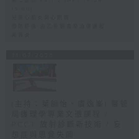
第二部份 Part 2 (HKT 14:04 -
15:00)
兒童心肌炎與心肌病
預防肝癌 由乙肝篩查及治理做起
鼻竇炎
31/07/2026
(主持：葉韻怡、虞逸峯) 醫管
局護理學專業文憑課程 /
PCCT 放射診斷新技術 / 妄
想症與思覺失調