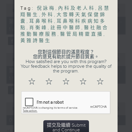
0
Tag:
倪詠梅
,
內科及老人科
,
呂慧
1400-1500
seconds
00:00
55:00
翔醫生
,
外科
,
大雪轉天氣保健錦
of
[精神科醫學院系列]
55
第一部份 Part 1 (HKT 13:05 -
囊
,
耳鼻喉科
,
耳鼻喉科疾病知多
minutes,
點
,
肖衡峰
,
註冊中醫師
,
醫社融合
主題：長者情緒健康
14:00)
0
seconds
推動醫療服務
,
醫管局精靈直播
,
嘉賓：潘佩璆醫生(精神科專科醫生)
黃雅詩醫生
您對這個節目的滿意程度？
0
您的意見有助於提升節目質素。
seconds
00:00
56:09
How satisfied are you with this program?
of
Your feedback helps to improve the quality of
56
第二部份 Part 2 (HKT 14:04 -
the program.
minutes,
15:00)
9
☆
☆
☆
☆
☆
seconds
0
seconds
00:00
18:44
of
18
07/08/2026 - 雙職媽媽的母乳歷程
minutes,
提交及繼續 Submit
44
and Continue
訪問：陳麗珊 (廣華醫院顧問助產士)