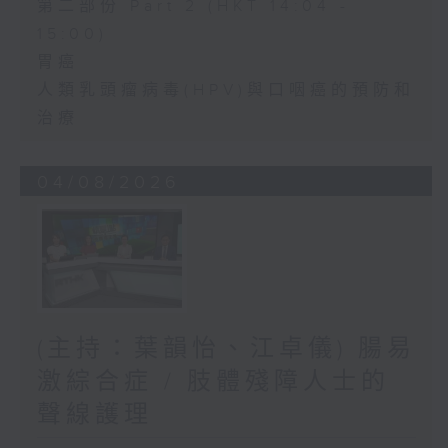
第二部份 Part 2 (HKT 14:04 -
15:00)
胃癌
人類乳頭瘤病毒(HPV)與口咽癌的預防和
治療
04/08/2026
(主持：葉韻怡、江卓儀) 腸易
激綜合症 / 肢體殘障人士的
聲線護理