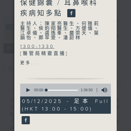
保健錦囊 / 耳鼻喉科
疾病知多點
主持人：陳家亮醫生、何雅莉
醫生、侯鈞翔醫生、方健儀、
江卓儀、虞逸峯、嚴崇天、葉
精靈一點
電台直播
韻怡、鄭萃雯、潘蔚林
1300-1330
所有集數
[醫管局精靈直播]
主題：醫社融合推動醫療服務
更多...
嘉賓：呂慧翔醫生 (屯門醫院
您喜歡這個節目嗎?
內科及老人科(康復科)專科醫
生)、肖衡峰 (香港復康會個案
簡介
GIST
0
經理)
seconds
00:00
1:36:50
of
1
主持人：陳家亮醫生、何雅莉醫生、侯鈞翔醫
05/12/2025 - 足本 Full
1330-1400
hour,
生、方健儀、江卓儀、虞逸峯、嚴崇天、葉韻
(HKT 13:00 - 15:00)
36
主題：大雪轉天氣保健錦囊
minutes,
怡、鄭萃雯、潘蔚林
嘉賓：倪詠梅 (註冊中醫師)
50
「醫學並不嚴肅！精靈面對，一點健康、多點
seconds
1400-1500
幸福！」
主題：耳鼻喉科疾病知多點