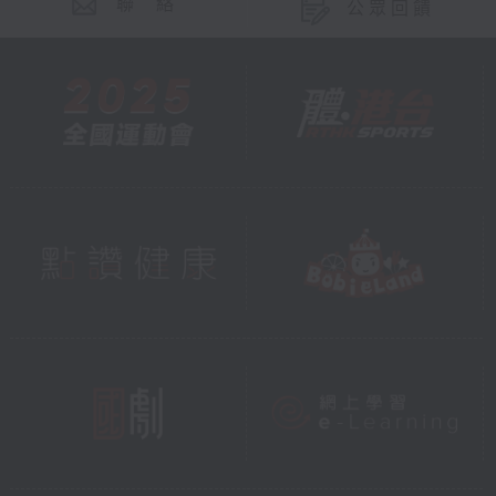
聯 絡
公眾回饋