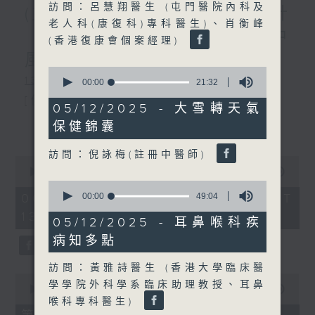
訪問：呂慧翔醫生 (屯門醫院內科及
(主持：虞逸峯、廖杏茵) 設計
老人科(康復科)專科醫生)、肖衡峰
「耀」潛能 / 糖尿眼與眼中
(香港復康會個案經理)
風
0
1300-1400
seconds
00:00
21:32
of
[健康人物專訪]
21
05/12/2025 - 大雪轉天氣
minutes,
主題：設計「耀」潛能
更多...
保健錦囊
32
seconds
嘉賓：文敏霞(香港耀能協會成人服務副
訪問：倪詠梅(註冊中醫師)
0
總監)、曾傲晴(香港耀能協會愛睿綜合職
seconds
00:00
1:37:37
of
0
業康復服務中心導師)、蔡文涵(香港耀能
1
seconds
00:00
49:04
06/08/2026 - 足本 Full (HKT
hour,
of
13:00 - 15:00)
協會愛睿綜合職業康復服務中心學員)
37
49
05/12/2025 - 耳鼻喉科疾
minutes,
minutes,
病知多點
37
4
seconds
seconds
1400-1500
訪問：黃雅詩醫生 (香港大學臨床醫
0
學學院外科學系臨床助理教授、耳鼻
[醫學會會診日]
seconds
00:00
49:20
of
喉科專科醫生)
主題：糖尿眼與眼中風
49