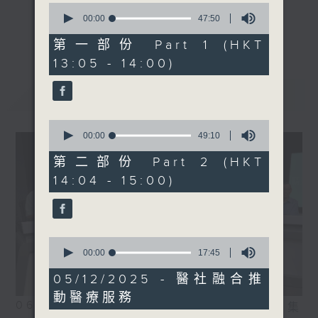
0
嘉賓：黃雅詩醫生 (香港大學
seconds
00:00
47:50
《精靈一點》 健康資訊 守護大眾
of
臨床醫學學院外科學系臨床助
更多...
47
第一部份 Part 1 (HKT
一眾主持與全港愛心醫護，健康專業人士攜
理教授、耳鼻喉科專科醫生)
minutes,
13:05 - 14:00)
手，組織最強的醫學網絡，提供實用醫療健康
50
seconds
資訊。
最新
LATEST
星期一至五，下午 1 時10分 香港電台第一
台、港台電視31
0
下午2時 至 3 時 香港電台第一台
seconds
00:00
49:10
of
49
第二部份 Part 2 (HKT
minutes,
14:04 - 15:00)
10
seconds
0
seconds
00:00
17:45
of
17
05/12/2025 - 醫社融合推
minutes,
動醫療服務
45
06/08/2026
相片集
seconds