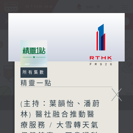
ENG
/
簡
×
全新 RTHK On The Go
取得
一手掌握 RTHK 電台、電視節目
所有集數
精靈一點
X
(主持：葉韻怡、潘蔚
提供實用醫療健康資訊
林) 醫社融合推動醫
療服務 / 大雪轉天氣