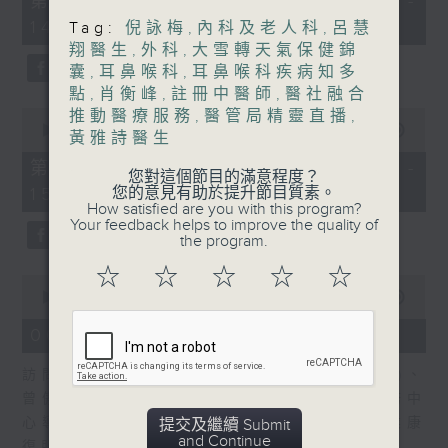
第一部份 Part 1 (HKT 13:05 -
minutes,
嘉賓：熊健慧醫生 (眼科專科醫生)
14:00)
Tag:
倪詠梅
,
內科及老人科
,
呂慧
20
seconds
翔醫生
,
外科
,
大雪轉天氣保健錦
囊
,
耳鼻喉科
,
耳鼻喉科疾病知多
點
,
肖衡峰
,
註冊中醫師
,
醫社融合
0
推動醫療服務
,
醫管局精靈直播
,
seconds
00:00
48:26
黃雅詩醫生
of
48
第二部份 Part 2 (HKT 14:04 -
您對這個節目的滿意程度？
minutes,
您的意見有助於提升節目質素。
15:00)
26
How satisfied are you with this program?
seconds
Your feedback helps to improve the quality of
the program.
☆
☆
☆
☆
☆
0
seconds
00:00
49:19
of
49
06/08/2026 - 設計「耀」潛能
minutes,
19
訪問：文敏霞(香港耀能協會成人服務副總監)、
seconds
曾傲晴(香港耀能協會愛睿綜合職業康復服務中
心導師)、蔡文涵(香港耀能協會愛睿綜合職業康
提交及繼續 Submit
and Continue
復服務中心學員)