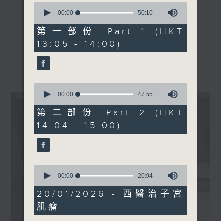
0
躍症
seconds
00:00
50:10
《精靈一點》 健康資訊 守護大眾
of
嘉賓：黃鑀莉醫生(精神科專
更多...
50
第一部份 Part 1 (HKT
一眾主持與全港愛心醫護，健康專業人士攜
科醫生)
minutes,
13:05 - 14:00)
手，組織最強的醫學網絡，提供實用醫療健康
10
seconds
資訊。
最新
LATEST
星期一至五，下午 1 時10分 香港電台第一
台、港台電視31
0
下午2時 至 3 時 香港電台第一台
seconds
00:00
47:55
of
47
第二部份 Part 2 (HKT
minutes,
14:04 - 15:00)
55
seconds
0
seconds
00:00
20:04
of
20
20/01/2026 - 西醫治子宮
minutes,
肌瘤
4
seconds