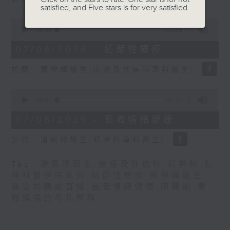
seconds
satisfied, and Five stars is for very satisfied.
0
seconds
00:00
21:31
of
21
07/08/2026 - 結節性癢疹
minutes,
31
訪問：鄭學輝醫生(皮膚及性病科專科醫生)
seconds
0
seconds
00:00
49:22
of
49
07/08/2026 - 長者情緒健康
minutes,
22
訪問：潘佩璆醫生(精神科專科醫生)
seconds
Tag:
潘佩璆醫生
,
皮膚及性病科
,
精神科
,
精
神科醫學院系列
,
結節性癢疹
,
鄭學輝醫生
,
醫管局精靈直播
,
長者情緒健康
,
陳麗珊
,
雙
職媽媽的母乳歷程