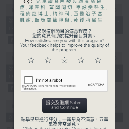
Tag:
兒童讀寫障礙與過度活躍
0
症
,
婦產科
,
望聞問切
,
畢詠雯醫生
,
1400-1500
seconds
00:00
48:50
程鈞筵博士
,
精神科
,
西醫治子宮
of
[精神科醫學院系列]
48
肌瘤
,
顳顎關節障礙
,
黃鑀莉醫生
第一部份 Part 1 (HKT 13:05 -
minutes,
主題：長者情緒健康
14:00)
50
您對這個節目的滿意程度？
seconds
您的意見有助於提升節目質素。
嘉賓：潘佩璆醫生(精神科專科醫生)
How satisfied are you with this program?
Your feedback helps to improve the quality of
the program.
0
seconds
00:00
49:26
☆
☆
☆
☆
☆
of
49
第二部份 Part 2 (HKT 14:04 -
minutes,
15:00)
26
seconds
0
提交及繼續 Submit
seconds
00:00
18:44
and Continue
of
18
07/08/2026 - 雙職媽媽的母乳歷程
點擊星星進行評分：一顆星為不滿意，五顆
minutes,
星為非常滿意。
44
Click on the stars to rate: One star is for not
訪問：陳麗珊 (廣華醫院顧問助產士)