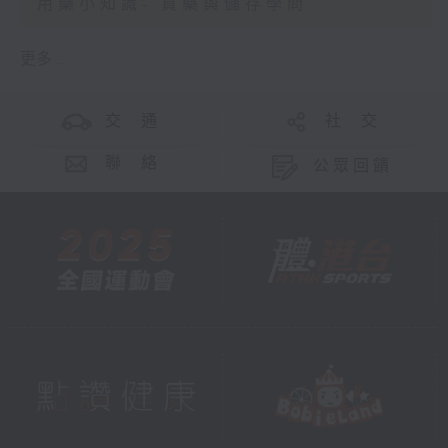
用藥小知識- 買藥與儲存學問
更多 ...
交 通
社 交
聯 絡
公眾回饋