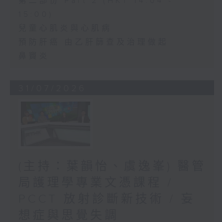
第二部份 Part 2 (HKT 14:04 -
15:00)
兒童心肌炎與心肌病
預防肝癌 由乙肝篩查及治理做起
鼻竇炎
31/07/2026
(主持：葉韻怡、虞逸峯) 醫管
局護理學專業文憑課程 /
PCCT 放射診斷新技術 / 妄
想症與思覺失調