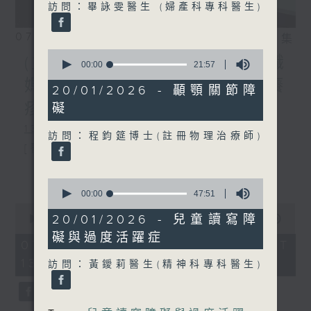
訪問：畢詠雯醫生 (婦產科專科醫生)
07/08/2026
相片集
0
(主持：方健儀、潘蔚林) 雙職
seconds
00:00
21:57
of
媽媽的母乳歷程 / 結節性癢
21
20/01/2026 - 顳顎關節障
minutes,
疹 / 長者情緒健康
礙
57
seconds
1300-1330
訪問：程鈞筵博士(註冊物理治療師)
[醫管局精靈直播]
主題：雙職媽媽的母乳歷程
更多...
0
seconds
嘉賓：陳麗珊 (廣華醫院顧問助產士)
00:00
47:51
of
0
47
1330-1400
20/01/2026 - 兒童讀寫障
seconds
00:00
1:38:06
minutes,
of
礙與過度活躍症
51
主題：結節性癢疹
1
07/08/2026 - 足本 Full (HKT
seconds
hour,
13:00 - 15:00)
嘉賓：鄭學輝醫生(皮膚及性病科專科醫
38
訪問：黃鑀莉醫生(精神科專科醫生)
minutes,
6
生)
seconds