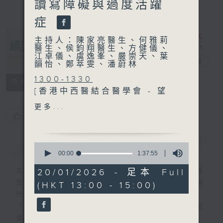
讀寫障礙與過度活躍
症
主持人：陳家亮醫生、何雅莉
醫生、侯鈞翔醫生、方健儀、
江卓儀、虞逸峯、嚴崇天、葉
精靈一點
電台直播
韻怡、鄭萃雯、潘蔚林
1300-1330
所有集數
[香港中西醫結合醫學會 - 望
聞問切]
更多...
主題：西醫治子宮肌瘤
您喜歡這個節目嗎?
嘉賓：畢詠雯醫生 (婦產科專
科醫生)
簡介
GIST
0
seconds
00:00
1:37:55
of
1330-1400
1
主持人：陳家亮醫生、何雅莉醫生、侯鈞翔醫
20/01/2026 - 足本 Full
主題：顳顎關節障礙
hour,
生、方健儀、江卓儀、虞逸峯、嚴崇天、葉韻
(HKT 13:00 - 15:00)
37
嘉賓：程鈞筵博士(註冊物理
minutes,
怡、鄭萃雯、潘蔚林
治療師)
55
「醫學並不嚴肅！精靈面對，一點健康、多點
seconds
1400-1500
幸福！」
主題：兒童讀寫障礙與過度活