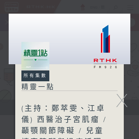
ENG
/
簡
×
全新 RTHK On The Go
取得
一手掌握 RTHK 電台、電視節目
所有集數
精靈一點
X
(主持：鄭萃雯、江卓
提供實用醫療健康資訊
儀) 西醫治子宮肌瘤 /
顳顎關節障礙 / 兒童