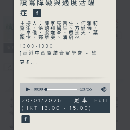
讀寫障礙與過度活躍
症
主持人：陳家亮醫生、何雅莉
醫生、侯鈞翔醫生、方健儀、
江卓儀、虞逸峯、嚴崇天、葉
精靈一點
電台直播
韻怡、鄭萃雯、潘蔚林
1300-1330
所有集數
[香港中西醫結合醫學會 - 望
聞問切]
更多...
主題：西醫治子宮肌瘤
您喜歡這個節目嗎?
嘉賓：畢詠雯醫生 (婦產科專
科醫生)
簡介
GIST
0
seconds
00:00
1:37:55
of
1330-1400
1
主持人：陳家亮醫生、何雅莉醫生、侯鈞翔醫
20/01/2026 - 足本 Full
主題：顳顎關節障礙
hour,
生、方健儀、江卓儀、虞逸峯、嚴崇天、葉韻
(HKT 13:00 - 15:00)
37
嘉賓：程鈞筵博士(註冊物理
minutes,
怡、鄭萃雯、潘蔚林
治療師)
55
「醫學並不嚴肅！精靈面對，一點健康、多點
seconds
1400-1500
幸福！」
主題：兒童讀寫障礙與過度活