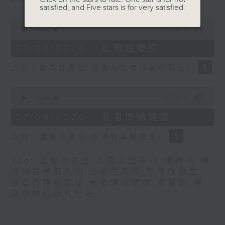
seconds
satisfied, and Five stars is for very satisfied.
0
seconds
00:00
21:31
of
21
07/08/2026 - 結節性癢疹
minutes,
31
訪問：鄭學輝醫生(皮膚及性病科專科醫生)
seconds
0
seconds
00:00
49:22
of
49
07/08/2026 - 長者情緒健康
minutes,
22
訪問：潘佩璆醫生(精神科專科醫生)
seconds
Tag:
潘佩璆醫生
,
皮膚及性病科
,
精神科
,
精
神科醫學院系列
,
結節性癢疹
,
鄭學輝醫生
,
醫管局精靈直播
,
長者情緒健康
,
陳麗珊
,
雙
職媽媽的母乳歷程