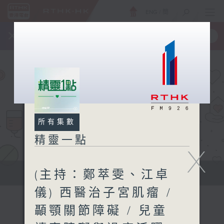
ENG
/
簡
×
全新 RTHK On The Go
取得
一手掌握 RTHK 電台、電視節目
所有集數
精靈一點
X
(主持：鄭萃雯、江卓
提供實用醫療健康資訊
儀) 西醫治子宮肌瘤 /
顳顎關節障礙 / 兒童