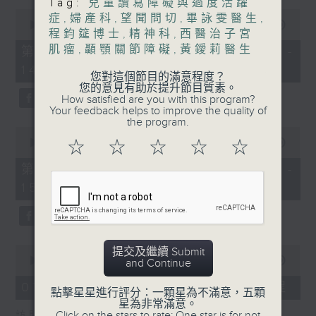
Tag:
兒童讀寫障礙與過度活躍
0
症
,
婦產科
,
望聞問切
,
畢詠雯醫生
,
1400-1500
seconds
00:00
48:50
程鈞筵博士
,
精神科
,
西醫治子宮
of
[精神科醫學院系列]
48
肌瘤
,
顳顎關節障礙
,
黃鑀莉醫生
第一部份 Part 1 (HKT 13:05 -
minutes,
主題：長者情緒健康
14:00)
50
您對這個節目的滿意程度？
seconds
您的意見有助於提升節目質素。
嘉賓：潘佩璆醫生(精神科專科醫生)
How satisfied are you with this program?
Your feedback helps to improve the quality of
the program.
0
seconds
00:00
49:26
☆
☆
☆
☆
☆
of
49
第二部份 Part 2 (HKT 14:04 -
minutes,
15:00)
26
seconds
0
提交及繼續 Submit
seconds
00:00
18:44
and Continue
of
18
07/08/2026 - 雙職媽媽的母乳歷程
點擊星星進行評分：一顆星為不滿意，五顆
minutes,
星為非常滿意。
44
Click on the stars to rate: One star is for not
訪問：陳麗珊 (廣華醫院顧問助產士)