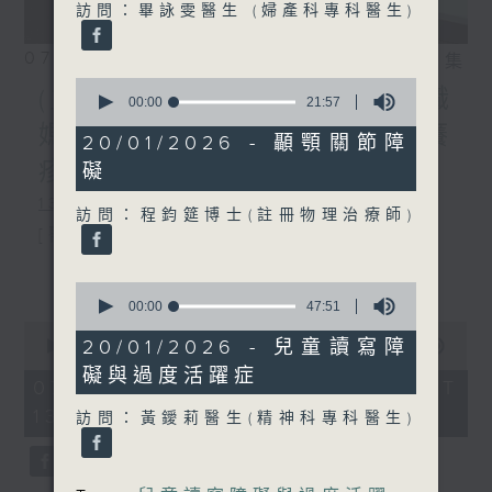
訪問：畢詠雯醫生 (婦產科專科醫生)
07/08/2026
相片集
0
(主持：方健儀、潘蔚林) 雙職
seconds
00:00
21:57
of
媽媽的母乳歷程 / 結節性癢
21
20/01/2026 - 顳顎關節障
minutes,
疹 / 長者情緒健康
礙
57
seconds
1300-1330
訪問：程鈞筵博士(註冊物理治療師)
[醫管局精靈直播]
主題：雙職媽媽的母乳歷程
更多...
0
seconds
嘉賓：陳麗珊 (廣華醫院顧問助產士)
00:00
47:51
of
0
47
1330-1400
20/01/2026 - 兒童讀寫障
seconds
00:00
1:38:06
minutes,
of
礙與過度活躍症
51
主題：結節性癢疹
1
07/08/2026 - 足本 Full (HKT
seconds
hour,
13:00 - 15:00)
嘉賓：鄭學輝醫生(皮膚及性病科專科醫
38
訪問：黃鑀莉醫生(精神科專科醫生)
minutes,
6
生)
seconds