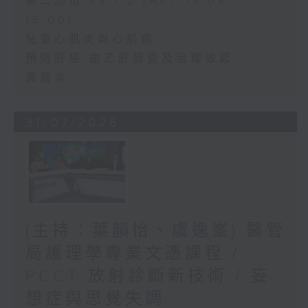
第二部份 Part 2 (HKT 14:04 -
15:00)
兒童心肌炎與心肌病
預防肝癌 由乙肝篩查及治理做起
鼻竇炎
31/07/2026
(主持：葉韻怡、虞逸峯) 醫管
局護理學專業文憑課程 /
PCCT 放射診斷新技術 / 妄
想症與思覺失調