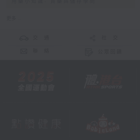
用藥小知識- 買藥與儲存學問
更多 ...
交 通
社 交
聯 絡
公眾回饋