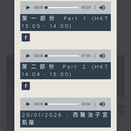
0
躍症
seconds
00:00
50:10
《精靈一點》 健康資訊 守護大眾
of
嘉賓：黃鑀莉醫生(精神科專
更多...
50
第一部份 Part 1 (HKT
一眾主持與全港愛心醫護，健康專業人士攜
科醫生)
minutes,
13:05 - 14:00)
手，組織最強的醫學網絡，提供實用醫療健康
10
seconds
資訊。
最新
LATEST
星期一至五，下午 1 時10分 香港電台第一
台、港台電視31
0
下午2時 至 3 時 香港電台第一台
seconds
00:00
47:55
of
47
第二部份 Part 2 (HKT
minutes,
14:04 - 15:00)
55
seconds
0
seconds
00:00
20:04
of
20
20/01/2026 - 西醫治子宮
minutes,
肌瘤
4
seconds