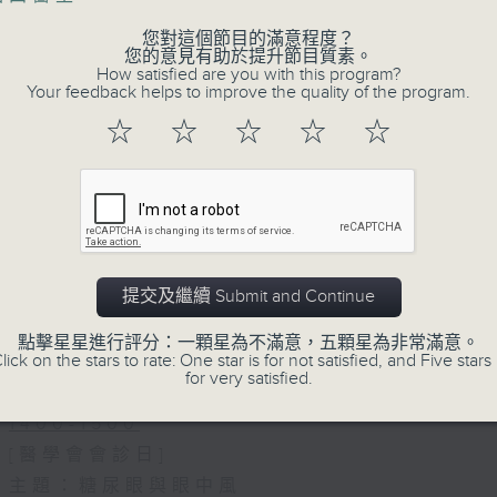
您對這個節目的滿意程度？
您的意見有助於提升節目質素。
How satisfied are you with this program?
Your feedback helps to improve the quality of the program.
☆
☆
☆
☆
☆
06/08/2026
(主持：虞逸峯、廖杏茵) 設計「耀
1300-1400
[健康人物專訪]
提交及繼續 Submit and Continue
主題：設計「耀」潛能
嘉賓：文敏霞(香港耀能協會成人服務副總監)
點擊星星進行評分：一顆星為不滿意，五顆星為非常滿意。
lick on the stars to rate: One star is for not satisfied, and Five stars 
康復服務中心導師)、蔡文涵(香港耀能協會愛睿
for very satisfied.
1400-1500
[醫學會會診日]
主題：糖尿眼與眼中風