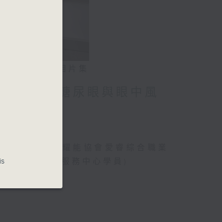
相片集
」潛能 / 糖尿眼與眼中風
、曾傲晴(香港耀能協會愛睿綜合職業
is
綜合職業康復服務中心學員)