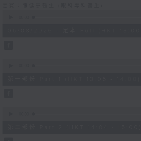
嘉賓：熊健慧醫生 (眼科專科醫生)
0
seconds
00:00
of
1
06/08/2026 - 足本 Full (HKT 13:00 
hour,
37
minutes,
37
seconds
Volume
90%
0
seconds
00:00
of
49
第一部份 Part 1 (HKT 13:05 - 14:00)
minutes,
20
seconds
Volume
90%
0
seconds
00:00
of
48
第二部份 Part 2 (HKT 14:04 - 15:00
minutes,
26
seconds
Volume