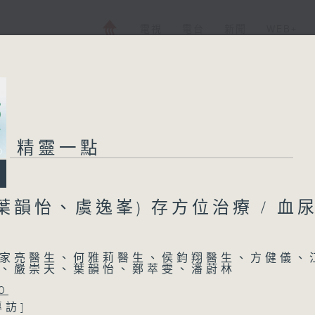
電視
電台
新聞
WEB+
精靈一點
葉韻怡、虞逸峯) 存方位治療 / 血
家亮醫生、何雅莉醫生、侯鈞翔醫生、方健儀、
、嚴崇天、葉韻怡、鄭萃雯、潘蔚林
0
專訪]