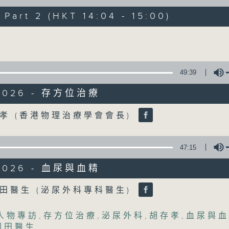
art 2 (HKT 14:04 - 15:00)
《精靈一點》 健康資訊 守護大眾
Volume
一眾主持與全港愛心醫護，健康專業人士攜
健康資訊。
星期一至五，下午 1 時10分 香港電台第一台
49:39
下午2時 至 3 時 香港電台第一台
/2026 - 存方位治療
Volume
孝 (香港物理治療學會會長)
47:15
/2026 - 血尿與血精
Volume
田醫生 (泌尿外科專科醫生)
人物專訪
,
存方位治療
,
泌尿外科
,
胡存孝
,
血尿與血
國田醫生