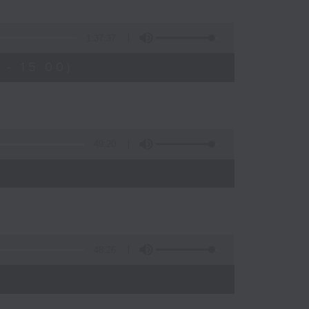
1:37:37
- 15:00)
49:20
48:26
)