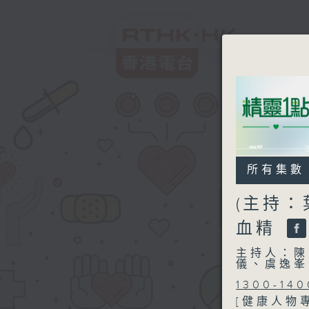
所有集數
(主持：
血精
主持人：陳
儀、虞逸峯
1300-140
[健康人物