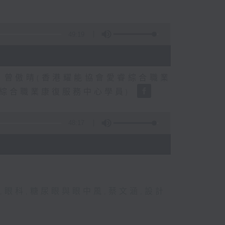
49:19
、曾傲晴(香港耀能協會愛睿綜合職業
睿綜合職業康復服務中心學員)
48:17
,
眼科
,
糖尿眼與眼中風
,
蔡文涵
,
設計