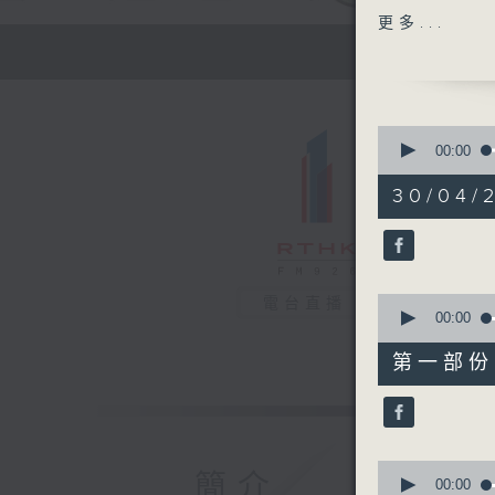
主題：存方
更多...
嘉賓：胡存
1400-150
[醫學會會
主題：血尿
0
嘉賓：黃國
seconds
00:00
of
1
30/04/2
hour,
36
minutes,
55
seconds
90%
0
電台直播
seconds
00:00
of
49
第一部份 P
minutes,
40
seconds
90%
0
簡介
seconds
00:00