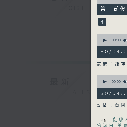
of
47
GIST
第二部份 P
minutes,
25
seconds
90%
0
seconds
00:00
of
49
30/04
minutes,
39
seconds
訪問：胡存
90%
0
最新
seconds
00:00
of
47
LATEST
30/04
minutes,
15
seconds
訪問：黃國
90%
Tag:
健康
會診日
,
黃