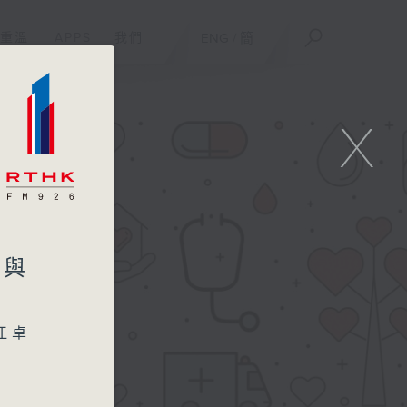
重溫
APPS
我們
ENG
/
簡
X
尿與
江卓