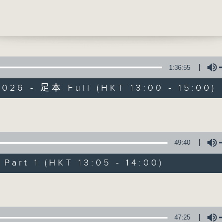
位治療
孝 (香港物理治療學會會長)
提供實用醫療健康資訊
0
診日]
與血精
田醫生 (泌尿外科專科醫生)
1:36:55
026 - 足本 Full (HKT 13:00 - 15:00)
精靈一點
所有集數
Volume
49:40
您喜歡這個節目嗎?
art 1 (HKT 13:05 - 14:00)
Volume
主持人：陳家亮醫生、何雅莉醫生、侯鈞翔
天、葉韻怡、鄭萃雯、潘蔚林
「醫學並不嚴肅！精靈面對，一點健康、多點
47:25