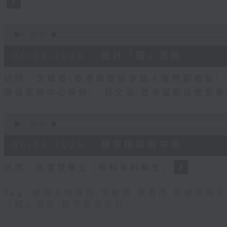
90%
0
seconds
00:00
of
49
06/08/2026 - 設計「耀」潛能
minutes,
19
seconds
Volume
訪問：文敏霞(香港耀能協會成人服務副總監)
90%
康復服務中心導師)、蔡文涵(香港耀能協會愛
0
seconds
00:00
of
48
06/08/2026 - 糖尿眼與眼中風
minutes,
17
seconds
Volume
訪問：熊健慧醫生 (眼科專科醫生)
90%
Tag:
健康人物專訪
,
文敏霞
,
曾傲晴
,
熊健慧醫生
「耀」潛能
,
醫學會會診日