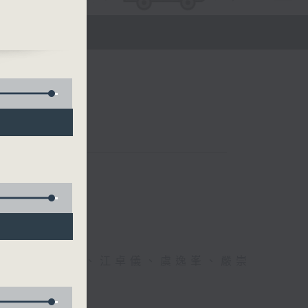
醫生、方健儀、江卓儀、虞逸峯、嚴崇
幸福！」