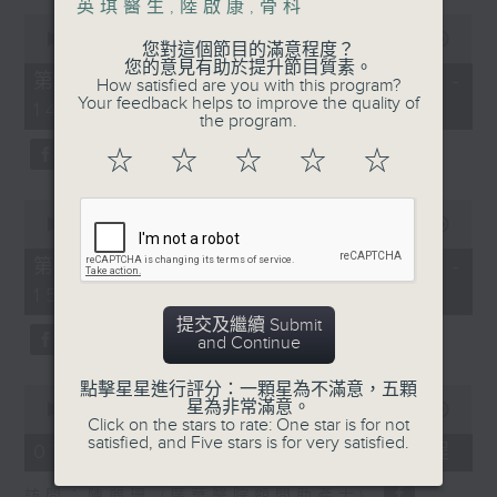
英琪醫生
,
陸啟康
,
骨科
0
1400-1500
seconds
00:00
48:50
您對這個節目的滿意程度？
of
您的意見有助於提升節目質素。
[精神科醫學院系列]
48
第一部份 Part 1 (HKT 13:05 -
How satisfied are you with this program?
minutes,
Your feedback helps to improve the quality of
主題：長者情緒健康
14:00)
50
the program.
seconds
嘉賓：潘佩璆醫生(精神科專科醫生)
☆
☆
☆
☆
☆
0
seconds
00:00
49:26
of
49
第二部份 Part 2 (HKT 14:04 -
minutes,
15:00)
26
seconds
提交及繼續 Submit
and Continue
點擊星星進行評分：一顆星為不滿意，五顆
0
星為非常滿意。
seconds
00:00
18:44
Click on the stars to rate: One star is for not
of
satisfied, and Five stars is for very satisfied.
18
07/08/2026 - 雙職媽媽的母乳歷程
minutes,
44
訪問：陳麗珊 (廣華醫院顧問助產士)