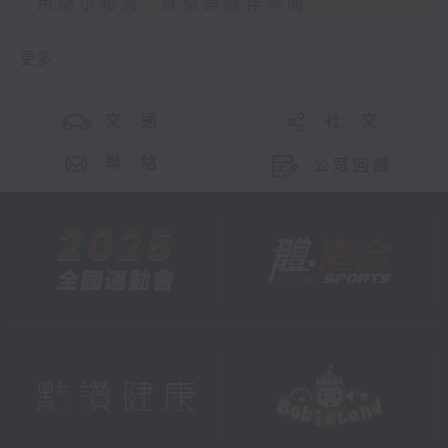
用藥小知識- 買藥與儲存學問
更多 ...
交 通
社 交
聯 絡
公眾回饋