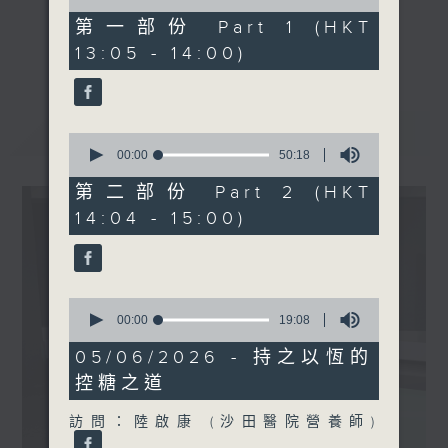
of
嘉賓：李兆康醫生(臨床腫瘤
49
第一部份 Part 1 (HKT
科專科醫生)
minutes,
《精靈一點》 健康資訊 守護大眾
更多...
13:05 - 14:00)
10
一眾主持與全港愛心醫護，健康專業人士攜
seconds
手，組織最強的醫學網絡，提供實用醫療健康
資訊。
最新
LATEST
星期一至五，下午 1 時10分 香港電台第一
0
seconds
00:00
50:18
台、港台電視31
of
下午2時 至 3 時 香港電台第一台
50
第二部份 Part 2 (HKT
minutes,
14:04 - 15:00)
18
seconds
0
seconds
00:00
19:08
of
19
05/06/2026 - 持之以恆的
minutes,
控糖之道
8
seconds
訪問：陸啟康 (沙田醫院營養師)