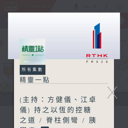
ENG
/
簡
×
全新 RTHK On The Go
取得
一手掌握 RTHK 電台、電視節目
所有集數
精靈一點
X
(主持：方健儀、江卓
提供實用醫療健康資訊
儀) 持之以恆的控糖
之道 / 脊柱側彎 / 胰