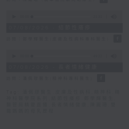
seconds
0
seconds
00:00
21:31
of
21
07/08/2026 - 結節性癢疹
minutes,
31
訪問：鄭學輝醫生(皮膚及性病科專科醫生)
seconds
0
seconds
00:00
49:22
of
49
07/08/2026 - 長者情緒健康
minutes,
22
訪問：潘佩璆醫生(精神科專科醫生)
seconds
Tag:
潘佩璆醫生
,
皮膚及性病科
,
精神科
,
精
神科醫學院系列
,
結節性癢疹
,
鄭學輝醫生
,
醫管局精靈直播
,
長者情緒健康
,
陳麗珊
,
雙
職媽媽的母乳歷程