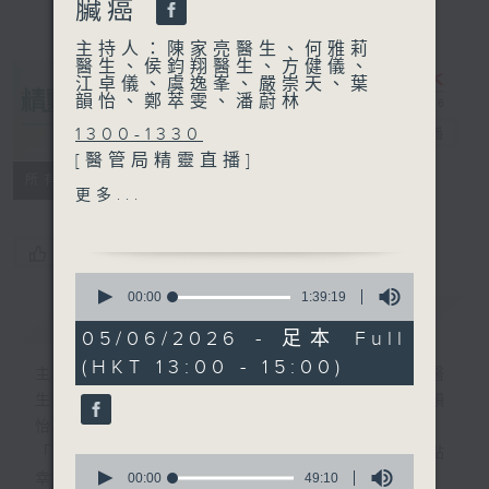
臟癌
主持人：陳家亮醫生、何雅莉
醫生、侯鈞翔醫生、方健儀、
江卓儀、虞逸峯、嚴崇天、葉
韻怡、鄭萃雯、潘蔚林
1300-1330
精靈一點
電台直播
[醫管局精靈直播]
所有集數
主題：持之以恆的控糖之道
更多...
嘉賓：陸啟康 (沙田醫院營養
師)
您喜歡這個節目嗎?
0
1330-1400
seconds
00:00
1:39:19
簡介
of
GIST
主題：脊柱側彎
1
05/06/2026 - 足本 Full
嘉賓：陳英琪醫生 (骨科專科
hour,
(HKT 13:00 - 15:00)
39
醫生、杏林骨幹慈善基金會會
主持人：陳家亮醫生、何雅莉醫生、侯鈞翔醫
minutes,
長)、彭慧婷 (香港椎夢社成
生、方健儀、江卓儀、虞逸峯、嚴崇天、葉韻
19
seconds
員)
怡、鄭萃雯、潘蔚林
1400-1500
「醫學並不嚴肅！精靈面對，一點健康、多點
0
主題：胰臟癌
seconds
00:00
49:10
幸福！」