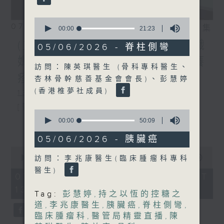
0
07/08/2026
相片集
seconds
00:00
21:23
of
(主持：方健儀、潘蔚林) 雙職
21
05/06/2026 - 脊柱側彎
minutes,
媽媽的母乳歷程 / 結節性癢
23
訪問：陳英琪醫生 (骨科專科醫生、
seconds
疹 / 長者情緒健康
杏林骨幹慈善基金會會長)、彭慧婷
(香港椎夢社成員)
1300-1330
[醫管局精靈直播]
0
seconds
00:00
50:09
主題：雙職媽媽的母乳歷程
更多...
of
50
05/06/2026 - 胰臟癌
嘉賓：陳麗珊 (廣華醫院顧問助產士)
minutes,
0
9
1330-1400
seconds
00:00
1:38:06
訪問：李兆康醫生(臨床腫瘤科專科
seconds
of
醫生)
主題：結節性癢疹
1
07/08/2026 - 足本 Full (HKT
hour,
13:00 - 15:00)
嘉賓：鄭學輝醫生(皮膚及性病科專科醫
38
Tag:
彭慧婷
,
持之以恆的控糖之
minutes,
道
,
李兆康醫生
,
胰臟癌
,
脊柱側彎
,
6
生)
seconds
臨床腫瘤科
,
醫管局精靈直播
,
陳