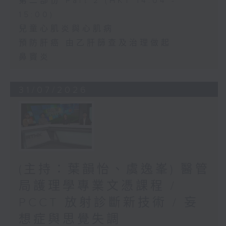
第二部份 Part 2 (HKT 14:04 -
15:00)
兒童心肌炎與心肌病
預防肝癌 由乙肝篩查及治理做起
鼻竇炎
31/07/2026
(主持：葉韻怡、虞逸峯) 醫管
局護理學專業文憑課程 /
PCCT 放射診斷新技術 / 妄
想症與思覺失調