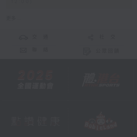
12:00)
更多 ...
交 通
社 交
聯 絡
公眾回饋