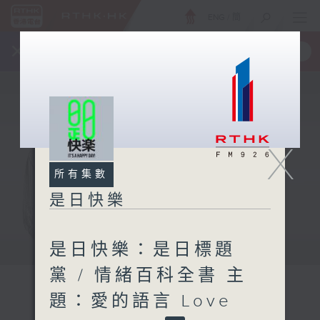
ENG
/
簡
×
全新 RTHK On The Go
取得
一手掌握 RTHK 電台、電視節目
X
所有集數
是日快樂
是日快樂：是日標題
黨 / 情緒百科全書 主
題：愛的語言 Love