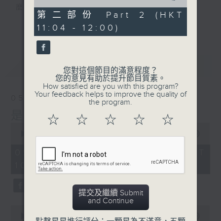
of
麼？
50
第二部份 Part 2 (HKT
我們會想把握生活、好奇、快樂。
minutes,
更多...
11:04 - 12:00)
48
沒有一個笑話可以支撐超過五分鐘的笑聲，
seconds
沒有一個滑稽的動作可以叫人感到由衷的內心
幸福，
最新
LATEST
但是，當我們在日常生活裡找到可以好奇、可
您對這個節目的滿意程度？
您的意見有助於提升節目質素。
以聚焦、可以重新理解世界的一事一物，那就
How satisfied are you with this program?
可以是我們是日快樂的理由。
Your feedback helps to improve the quality of
05/08/2026
the program.
是日快樂
☆
☆
☆
☆
☆
0
seconds
00:00
1:36:00
of
1
05/08/2026 - 足本 Full (HKT
hour,
10:20 - 12:00)
36
minutes,
0
seconds
提交及繼續 Submit
and Continue
0
seconds
00:00
40:00