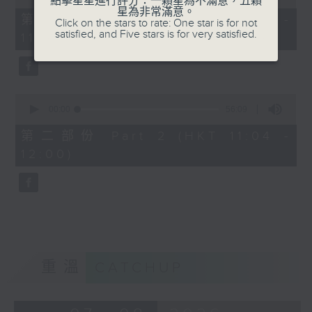
點擊星星進行評分：一顆星為不滿意，五顆
of
星為非常滿意。
40
第一部份 Part 1 (HKT 10:20 -
Click on the stars to rate: One star is for not
minutes,
satisfied, and Five stars is for very satisfied.
11:00)
0
seconds
0
seconds
00:00
56:09
of
56
第二部份 Part 2 (HKT 11:04 -
minutes,
12:00)
9
seconds
重溫
CATCHUP