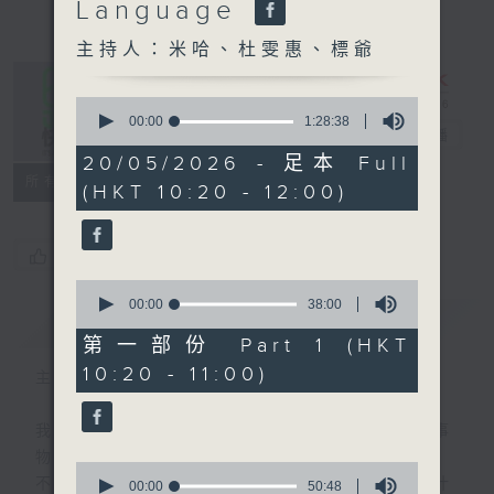
Language
主持人：米哈、杜雯惠、標爺
0
seconds
00:00
1:28:38
是日快樂
電台直播
of
1
20/05/2026 - 足本 Full
hour,
所有集數
(HKT 10:20 - 12:00)
28
minutes,
38
seconds
您喜歡這個節目嗎?
0
seconds
00:00
38:00
簡介
GIST
of
38
第一部份 Part 1 (HKT
minutes,
10:20 - 11:00)
0
主持人：米哈、杜雯惠、標爺
seconds
我們常常問：十年後，世界將會有什麼新事
物？
0
不如，反過來問：十年後，我們還會想把握什
seconds
00:00
50:48