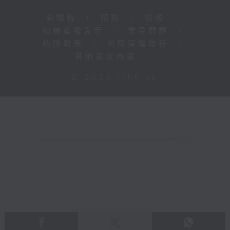
新聞稿
|
招聘
|
招標
|
知識產權告示
|
常見問題
|
私隱政策
|
無障礙播放器
|
其他語言內容
|
© 2026 rthk.hk