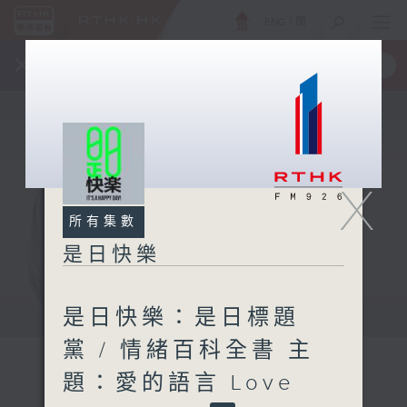
ENG
/
簡
×
全新 RTHK On The Go
取得
一手掌握 RTHK 電台、電視節目
X
所有集數
是日快樂
是日快樂：是日標題
黨 / 情緒百科全書 主
題：愛的語言 Love