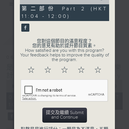
of
麼？
50
第二部份 Part 2 (HKT
我們會想把握生活、好奇、快樂。
minutes,
更多...
11:04 - 12:00)
48
沒有一個笑話可以支撐超過五分鐘的笑聲，
seconds
沒有一個滑稽的動作可以叫人感到由衷的內心
幸福，
最新
LATEST
但是，當我們在日常生活裡找到可以好奇、可
您對這個節目的滿意程度？
您的意見有助於提升節目質素。
以聚焦、可以重新理解世界的一事一物，那就
How satisfied are you with this program?
可以是我們是日快樂的理由。
Your feedback helps to improve the quality of
06/08/2026
the program.
是日快樂：是日標題黨 / 快樂
☆
☆
☆
☆
☆
計劃 嘉賓：黃嘉雯 Carmaney
0
seconds
00:00
1:35:59
of
1
06/08/2026 - 足本 Full (HKT
hour,
10:20 - 12:00)
35
minutes,
提交及繼續 Submit
59
and Continue
seconds