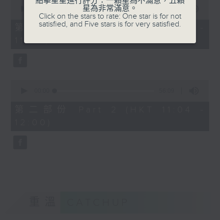
點擊星星進行評分：一顆星為不滿意，五顆
0
星為非常滿意。
seconds
00:00
40:00
Click on the stars to rate: One star is for not
of
satisfied, and Five stars is for very satisfied.
40
第一部份 Part 1 (HKT 10:20 -
minutes,
11:00)
0
seconds
0
seconds
00:00
56:09
of
56
第二部份 Part 2 (HKT 11:04 -
minutes,
12:00)
9
seconds
重溫
CATCHUP