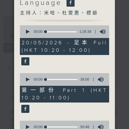
Language
主持人：米哈、杜雯惠、標爺
0
seconds
00:00
1:28:38
是日快樂
電台直播
of
1
20/05/2026 - 足本 Full
hour,
所有集數
(HKT 10:20 - 12:00)
28
minutes,
38
seconds
您喜歡這個節目嗎?
0
seconds
00:00
38:00
簡介
GIST
of
38
第一部份 Part 1 (HKT
minutes,
10:20 - 11:00)
0
主持人：米哈、杜雯惠、標爺
seconds
我們常常問：十年後，世界將會有什麼新事
物？
0
不如，反過來問：十年後，我們還會想把握什
seconds
00:00
50:48