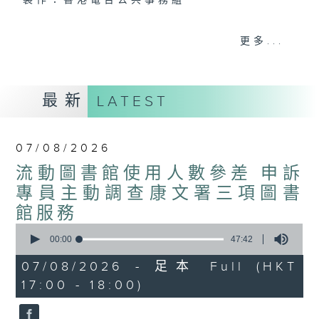
製作：香港電台公共事務組
聲音更立體 意見更多元
更多...
1872311 始終如一
製作：
香港電台公共事務組
最新
LATEST
讚好Like「
RTHK 香港電台公共事務組
」
Facebook專頁
07/08/2026
流動圖書館使用人數參差 申訴
專員主動調查康文署三項圖書
館服務
0
seconds
00:00
47:42
of
47
07/08/2026 - 足本 Full (HKT
minutes,
17:00 - 18:00)
42
seconds