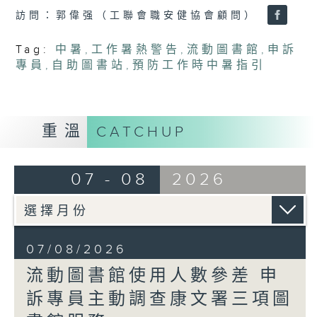
訪問：郭偉强（工聯會職安健協會顧問）
Tag:
中暑
,
工作暑熱警告
,
流動圖書館
,
申訴
專員
,
自助圖書站
,
預防工作時中暑指引
重溫
CATCHUP
07 - 08
2026
07/08/2026
流動圖書館使用人數參差 申
訴專員主動調查康文署三項圖