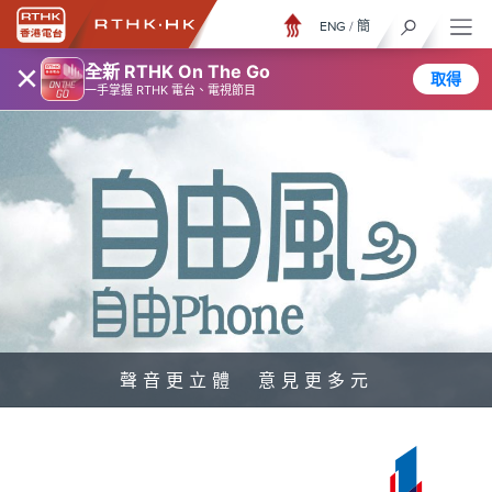
ENG
/
簡
×
全新 RTHK On The Go
取得
一手掌握 RTHK 電台、電視節目
聲音更立體 意見更多元