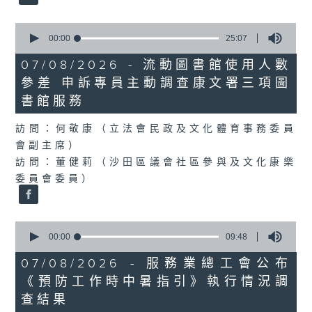
0
seconds
00:00
25:07
of
25
07/08/2026 - 流動圖書館使用人數
minutes,
參差 申訴專員主動調查康文署三項圖
7
seconds
書館服務
訪問：何敬康（立法會民政及文化體育事務委員
會副主席）
訪問：董健莉（沙田區議會社區參與及文化康樂
委員會委員）
0
seconds
00:00
09:48
of
9
07/08/2026 - 服務業總工會公布
minutes,
《預防工作時中暑指引》執行情況調
48
seconds
查結果