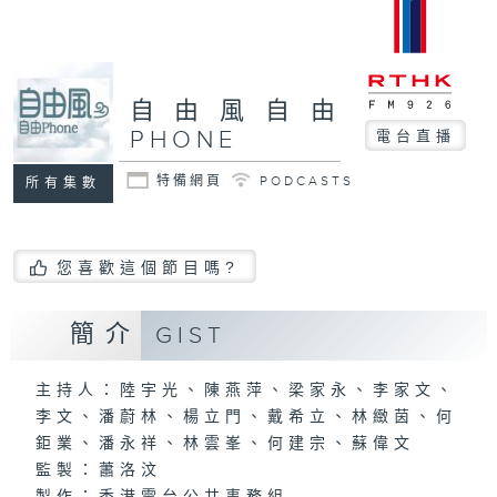
自由風自由
PHONE
電台直播
特備網頁
PODCASTS
所有集數
您喜歡這個節目嗎?
簡介
GIST
主持人：陸宇光、陳燕萍、梁家永、李家文、
李文、潘蔚林、楊立門、戴希立、林緻茵、何
鉅業、潘永祥、林雲峯、何建宗、蘇偉文
監製：蕭洛汶