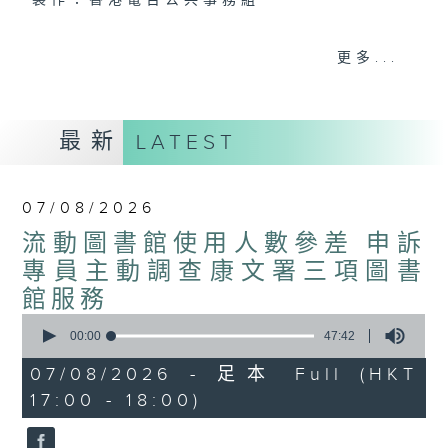
製作：香港電台公共事務組
聲音更立體 意見更多元
更多...
1872311 始終如一
製作：
香港電台公共事務組
最新
LATEST
讚好Like「
RTHK 香港電台公共事務組
」
Facebook專頁
07/08/2026
流動圖書館使用人數參差 申訴
專員主動調查康文署三項圖書
館服務
0
seconds
00:00
47:42
of
47
07/08/2026 - 足本 Full (HKT
minutes,
17:00 - 18:00)
42
seconds