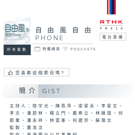
自由風自由
PHONE
電台直播
特備網頁
PODCASTS
所有集數
您喜歡這個節目嗎?
簡介
GIST
主持人：陸宇光、陳燕萍、梁家永、李家文、
李文、潘蔚林、楊立門、戴希立、林緻茵、何
鉅業、潘永祥、林雲峯、何建宗、蘇偉文
監製：蕭洛汶