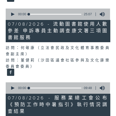
0
seconds
00:00
25:07
of
25
07/08/2026 - 流動圖書館使用人數
minutes,
參差 申訴專員主動調查康文署三項圖
7
seconds
書館服務
訪問：何敬康（立法會民政及文化體育事務委員
會副主席）
訪問：董健莉（沙田區議會社區參與及文化康樂
委員會委員）
0
seconds
00:00
09:48
of
9
07/08/2026 - 服務業總工會公布
minutes,
《預防工作時中暑指引》執行情況調
48
seconds
查結果