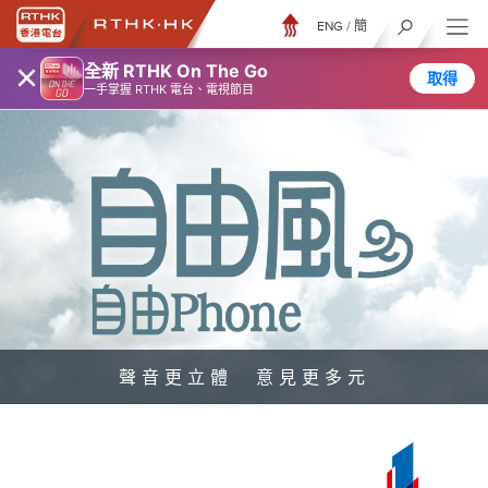
ENG
/
簡
×
全新 RTHK On The Go
取得
一手掌握 RTHK 電台、電視節目
聲音更立體 意見更多元