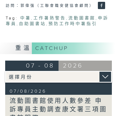
訪問：郭偉强（工聯會職安健協會顧問）
Tag:
中暑
,
工作暑熱警告
,
流動圖書館
,
申訴
專員
,
自助圖書站
,
預防工作時中暑指引
重溫
CATCHUP
07 - 08
2026
07/08/2026
流動圖書館使用人數參差 申
訴專員主動調查康文署三項圖