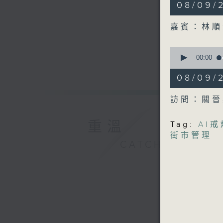
8
08/09
minutes,
46
seconds
嘉賓：林順
90%
0
seconds
00:00
of
11
08/09
minutes,
56
seconds
訪問：關晉
90%
重溫
Tag:
AI戒
街市管理
CATCHUP