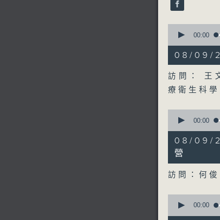
0
seconds
00:00
of
18
08/09
minutes,
5
seconds
訪問： 王
90%
療衛生科
0
seconds
00:00
of
20
08/0
minutes,
2
營
seconds
90%
訪問：何俊
0
seconds
00:00
of