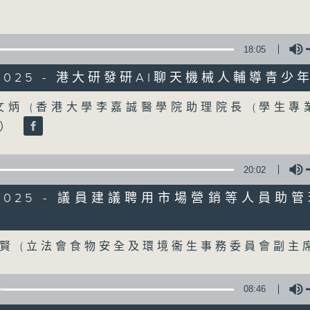
90%
0
seconds
00:00
18:05
of
25
07/08/2026 - 流動圖書館使用人
/2025 - 港大研發研AI聊天機械人輔導青少
minutes,
7
圖書館服務
seconds
Volume
Volume
文炳 (香港大學李嘉誠醫學院助理院長 (學生專業
90%
訪問：何敬康（立法會民政及文化體育事務委
學）
訪問：董健莉（沙田區議會社區參與及文化康
20:02
0
9/2025 - 議員建議聘用市場營銷等人員助
seconds
00:00
of
Volume
9
07/08/2026 - 服務業總工會公布
minutes,
賢 (立法會食物安全及環境衞生事務委員會副主
48
結果
seconds
Volume
90%
訪問：郭偉强（工聯會職安健協會顧問）
08:46