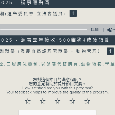
Tag:
中暑
,
工作暑熱警告
,
流動圖書館
,
申訴專員
/2025 - 議事廳點滴
Volume
潮(選舉委員會 立法會議員)
11:56
07 - 08
2026
/2025 - 漁署去年接收1500貓狗4成獲領養
07/08/2026
Volume
樂獸醫 (漁農自然護理署獸醫 - 動物管理）
流動圖書館使用人數參差 申訴
煙
,
三層應急機制
,
以領養代替購買
,
動物領養
,
學
圖書館服務
您對這個節目的滿意程度？
足本 Full (HKT 17:00 - 18:00)
您的意見有助於提升節目質素。
How satisfied are you with this program?
流動圖書館使用人數參差 申訴專員主動調
Your feedback helps to improve the quality of the program.
服務業總工會公布《預防工作時中暑指引》
☆
☆
☆
☆
☆