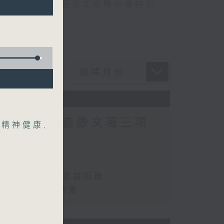
,
自助圖書站
,
預防工作時中暑指引
專員主動調查康文署三項
童精神健康
,
查康文署三項圖書館服務
執行情況調查結果