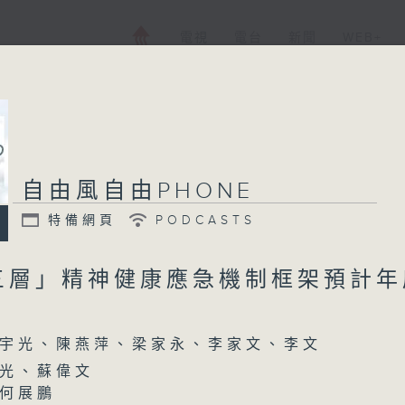
電視
電台
新聞
WEB+
自由風自由PHONE
特備網頁
PODCASTS
三層」精神健康應急機制框架預計年
宇光、陳燕萍、梁家永、李家文、李文
光、蘇偉文
何展鵬