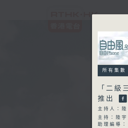
所有集數
「二級
推出
主持人：陸
主持：陸宇
助理編導：