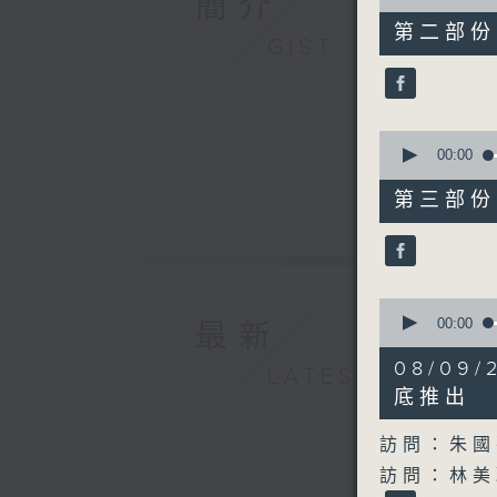
簡介
of
18
第二部份 P
minutes,
GIST
59
seconds
90%
0
seconds
00:00
of
50
第三部份 P
minutes,
39
seconds
90%
0
seconds
00:00
最新
of
38
08/0
LATEST
minutes,
20
底推出
seconds
90%
訪問：朱國
訪問：林美