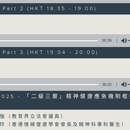
製作：香港電台公共事務組
art 2 (HKT 18:35 - 19:00)
聲音更立體 意見更多元
Volume
1872311 始終如一
50:39
製作：
香港電台公共事務組
讚好Like「
RTHK 香港電台公共事務組
」Fa
art 3 (HKT 19:04 - 20:00)
Volume
07/08/2026
流動圖書館使用人數參差 申訴專
38:20
館服務
9/2025 - 「二級三層」精神健康應急機制
0
seconds
00:00
Volume
of
47
07/08/2026 - 足本 Full (HKT 17:00 
強（教育界立法會議員）
minutes,
42
玲（⾹港情緒健康學會會長及精神科專科醫生）
seconds
Volume