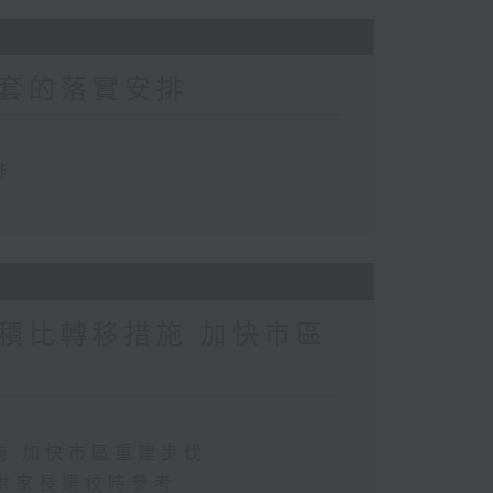
套的落實安排
排
積比轉移措施 加快市區
施 加快市區重建步伐
供家長選校時參考