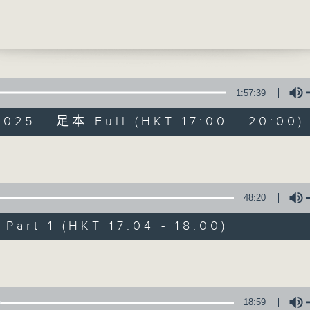
瑩
瑜
聲音更立體 意見更多元
電台公共事務組
1:57:39
2025 - 足本 Full (HKT 17:00 - 20:00)
自由風自由PHON
特備網頁
PODCASTS
所有集數
Volume
48:20
您喜歡這個節目嗎?
art 1 (HKT 17:04 - 18:00)
Volume
主持人：陸宇光、陳燕萍、梁家永、李家文、
監製：蕭洛汶
18:59