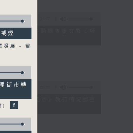
25:07
數參差 申訴專員主動調查康文署三項
年戒煙
發展 - 醫
員會副主席）
樂委員會委員）
管理街市轉
09:48
《預防工作時中暑指引》執行情況調查
席)