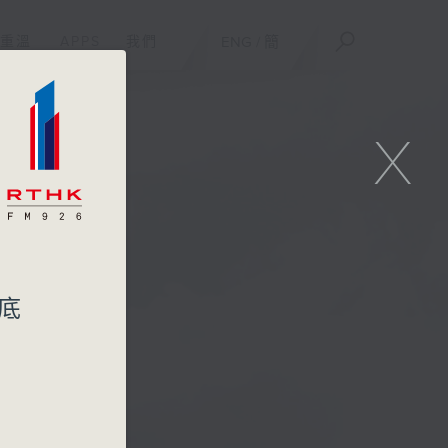
重溫
APPS
我們
ENG
/
簡
X
底