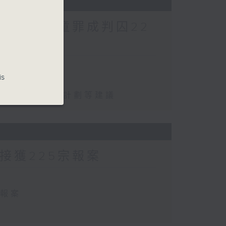
酷對待兒童罪成判囚22
is
罪成判囚22年
化學校書簿津貼計劃等建議
方接獲225宗報案
宗報案