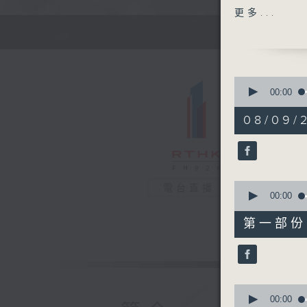
編導：張璟
更多...
監製：林嘉
製作：香港
0
seconds
00:00
of
1
08/09/
hour,
57
minutes,
39
seconds
90%
0
電台直播
seconds
00:00
of
48
第一部份 P
minutes,
20
seconds
90%
0
seconds
00:00