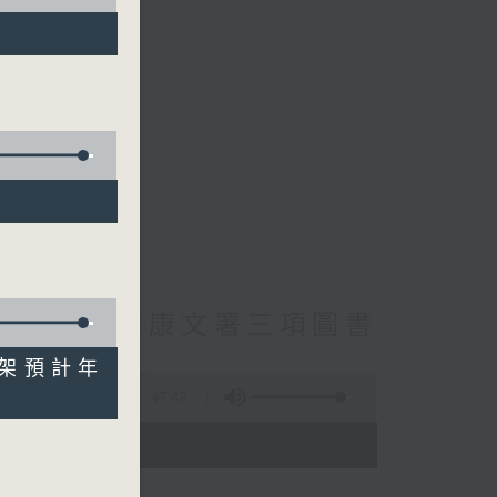
cebook專頁
員主動調查康文署三項圖書
框架預計年
47:42
- 18:00)