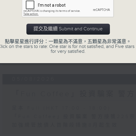
06/08/2026
5歲男童被虐致死 母親誤殺及殘
年
提交及繼續 Submit and Continue
足本 Full (HKT 17:00 - 18:00)
點擊星星進行評分：一顆星為不滿意，五顆星為非常滿意。
lick on the stars to rate: One star is for not satisfied, and Five stars 
5歲男童被虐致死 母親誤殺及殘酷對待兒童
for very satisfied.
議員關注教科書價格升幅對基層影響 提優
05/08/2026
「Fun Coffee」投資騙案 警
足本 Full (HKT 17:00 - 18:00)
「Fun Coffee」投資騙案 警方接獲225
加強規管放債人首階段措施8月起生效