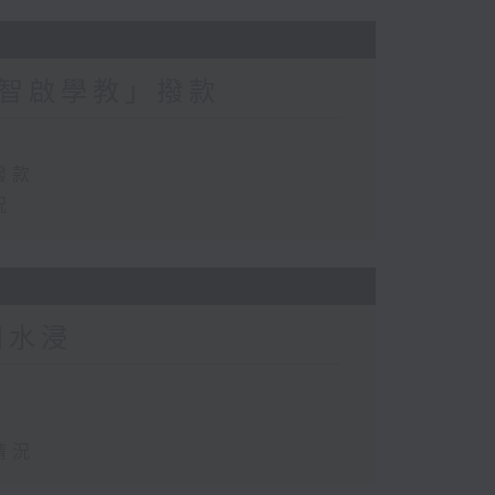
智啟學教」撥款
撥款
況
田水浸
情況