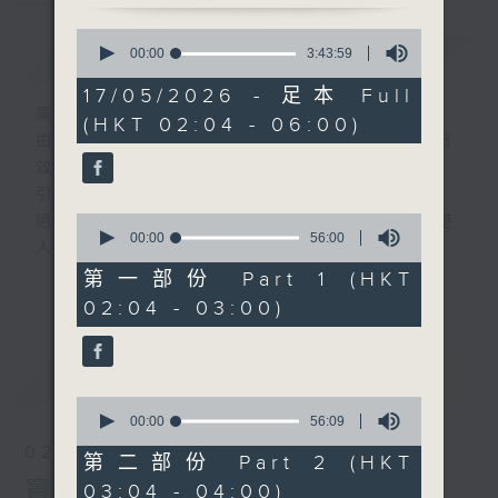
0
簡介
seconds
GIST
00:00
3:43:59
of
3
17/05/2026 - 足本 Full
hours,
廣播劇可謂廣播藝術文化的結晶；
(HKT 02:04 - 06:00)
43
由故事情節帶動，配以專業播音員的聲演與音
minutes,
59
效，
seconds
引領聽眾「閱覽」一本又一本的空中小説。
0
過往，香港電台製作無數的廣播劇，陪伴香港
seconds
00:00
56:00
人成長。
of
56
從不同年代的廣播劇中，可以窺探當時的社會
第一部份 Part 1 (HKT
更多...
minutes,
民生，見證歷史的變遷。
02:04 - 03:00)
0
seconds
《周未午夜場》將會播放歷年的經典廣播劇，
讓香港電台文化寶庫一一重現！
最新
LATEST
0
seconds
00:00
56:09
of
02/08/2026
56
第二部份 Part 2 (HKT
minutes,
竇娥冤(第1-8集)
03:04 - 04:00)
9