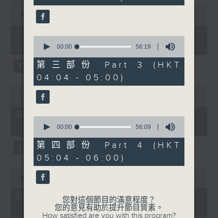
seconds
0
seconds
00:00
3:43:59
of
3
02/08/2026 - 足本 Full (HKT
hours,
0
02:04 - 06:00)
43
seconds
00:00
56:19
minutes,
of
59
56
第三部份 Part 3 (HKT
seconds
minutes,
04:04 - 05:00)
19
seconds
0
seconds
00:00
56:00
of
56
第一部份 Part 1 (HKT 02:04 -
0
minutes,
03:00)
seconds
0
00:00
56:09
of
seconds
56
第四部份 Part 4 (HKT
minutes,
05:04 - 06:00)
9
seconds
0
seconds
00:00
56:09
of
56
第二部份 Part 2 (HKT 03:04 -
您對這個節目的滿意程度？
minutes,
您的意見有助於提升節目質素。
04:00)
9
How satisfied are you with this program?
seconds