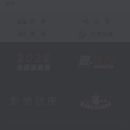
更多 ...
交 通
社 交
聯 絡
公眾回饋