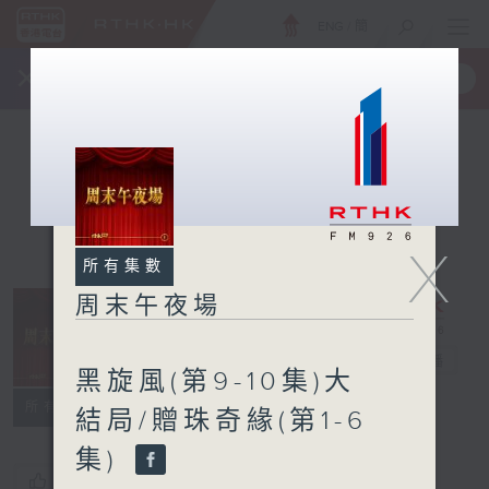
ENG
/
簡
×
全新 RTHK On The Go
取得
一手掌握 RTHK 電台、電視節目
X
所有集數
周末午夜場
周末午夜場
電台直播
黑旋風(第9-10集)大
所有集數
結局/贈珠奇緣(第1-6
集)
您喜歡這個節目嗎?