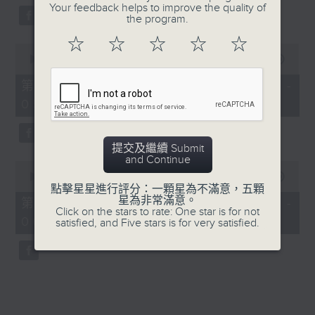
Your feedback helps to improve the quality of
the program.
☆
☆
☆
☆
☆
0
seconds
00:00
56:09
of
56
第三部份 Part 3 (HKT 04:04 -
minutes,
05:00)
9
seconds
提交及繼續 Submit
and Continue
0
seconds
00:00
56:09
of
點擊星星進行評分：一顆星為不滿意，五顆
56
星為非常滿意。
第四部份 Part 4 (HKT 05:04 -
minutes,
Click on the stars to rate: One star is for not
06:00)
9
satisfied, and Five stars is for very satisfied.
seconds