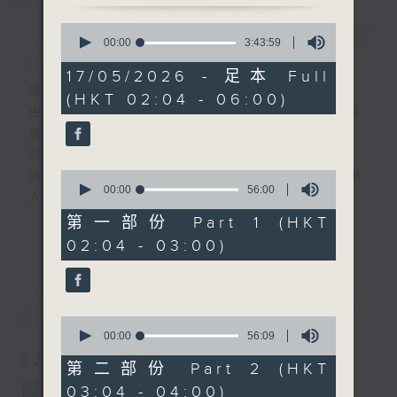
0
簡介
seconds
GIST
00:00
3:43:59
of
3
17/05/2026 - 足本 Full
hours,
廣播劇可謂廣播藝術文化的結晶；
(HKT 02:04 - 06:00)
43
由故事情節帶動，配以專業播音員的聲演與音
minutes,
59
效，
seconds
引領聽眾「閱覽」一本又一本的空中小説。
0
過往，香港電台製作無數的廣播劇，陪伴香港
seconds
00:00
56:00
人成長。
of
56
從不同年代的廣播劇中，可以窺探當時的社會
第一部份 Part 1 (HKT
更多...
minutes,
民生，見證歷史的變遷。
02:04 - 03:00)
0
seconds
《周未午夜場》將會播放歷年的經典廣播劇，
讓香港電台文化寶庫一一重現！
最新
LATEST
0
seconds
00:00
56:09
of
02/08/2026
56
第二部份 Part 2 (HKT
minutes,
竇娥冤(第1-8集)
03:04 - 04:00)
9