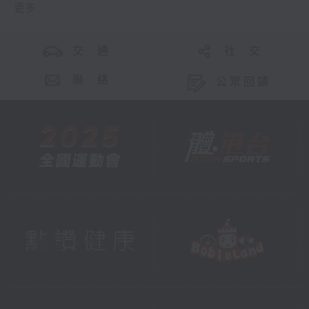
更多 ...
交 通
社 交
聯 絡
公眾回饋