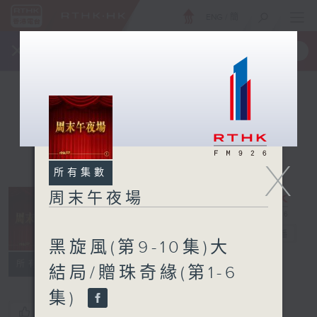
ENG
/
簡
×
全新 RTHK On The Go
取得
一手掌握 RTHK 電台、電視節目
X
所有集數
周末午夜場
周末午夜場
電台直播
黑旋風(第9-10集)大
所有集數
結局/贈珠奇緣(第1-6
集)
您喜歡這個節目嗎?