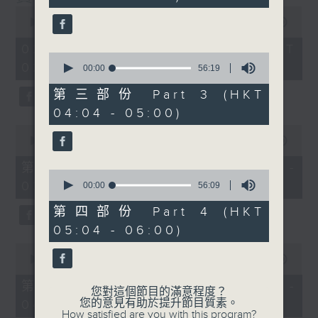
seconds
0
seconds
00:00
3:43:59
of
3
02/08/2026 - 足本 Full (HKT
hours,
0
02:04 - 06:00)
43
seconds
00:00
56:19
minutes,
of
59
56
第三部份 Part 3 (HKT
seconds
minutes,
04:04 - 05:00)
19
seconds
0
seconds
00:00
56:00
of
56
第一部份 Part 1 (HKT 02:04 -
0
minutes,
03:00)
seconds
0
00:00
56:09
of
seconds
56
第四部份 Part 4 (HKT
minutes,
05:04 - 06:00)
9
seconds
0
seconds
00:00
56:09
of
56
第二部份 Part 2 (HKT 03:04 -
您對這個節目的滿意程度？
minutes,
您的意見有助於提升節目質素。
04:00)
9
How satisfied are you with this program?
seconds