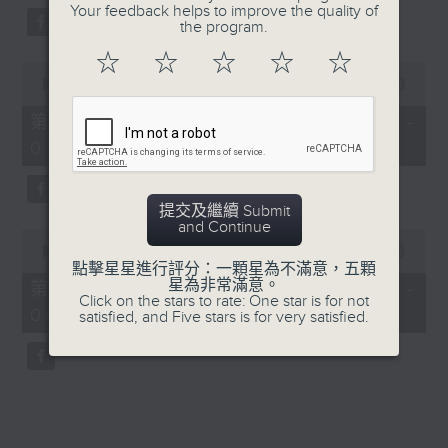
Your feedback helps to improve the quality of
the program.
☆
☆
☆
☆
☆
0
seconds
00:00
56:09
of
56
第三部份 Part 3 (HKT 04:04 -
minutes,
05:00)
9
seconds
提交及繼續 Submit
and Continue
0
seconds
00:00
56:09
of
點擊星星進行評分：一顆星為不滿意，五顆
56
星為非常滿意。
第四部份 Part 4 (HKT 05:04 -
minutes,
Click on the stars to rate: One star is for not
06:00)
9
satisfied, and Five stars is for very satisfied.
seconds