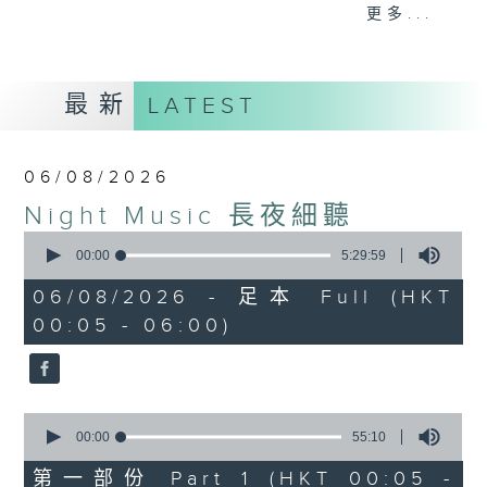
When you are alone and sleepless,
更多...
please remember good music is
always there on Radio 4.
最新
LATEST
「長夜細聽」節目當然少不了氣質優雅的作
品，每晚亦會精選一些中國音樂送上。週五和
週六晚還有兩小時爵士樂。
06/08/2026
Night Music 長夜細聽
如果哪天你不能入睡，別忘了第四台這裡總有
0
值得細聽的音樂。
seconds
00:00
5:29:59
of
5
06/08/2026 - 足本 Full (HKT
hours,
00:05 - 06:00)
29
minutes,
59
seconds
0
seconds
00:00
55:10
of
55
第一部份 Part 1 (HKT 00:05 -