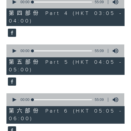
seconds
00:00
55:09
of
55
第四部份 Part 4 (HKT 03:05 -
minutes,
04:00)
9
seconds
0
seconds
00:00
55:09
of
55
第五部份 Part 5 (HKT 04:05 -
minutes,
05:00)
9
seconds
0
seconds
00:00
55:09
of
55
第六部份 Part 6 (HKT 05:05 -
minutes,
06:00)
9
seconds