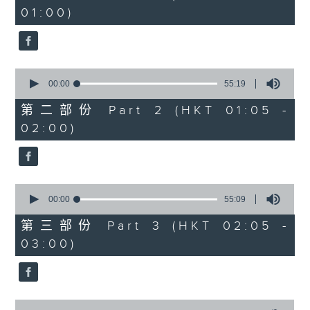
minutes,
01:00)
10
seconds
0
seconds
00:00
55:19
of
55
第二部份 Part 2 (HKT 01:05 -
minutes,
02:00)
19
seconds
0
seconds
00:00
55:09
of
55
第三部份 Part 3 (HKT 02:05 -
minutes,
03:00)
9
seconds
0