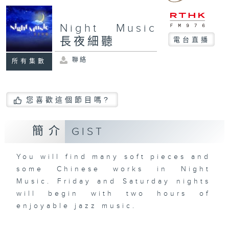
Night Music
長夜細聽
電台直播
聯絡
所有集數
您喜歡這個節目嗎?
簡介
GIST
You will find many soft pieces and
some Chinese works in Night
Music. Friday and Saturday nights
will begin with two hours of
enjoyable jazz music.