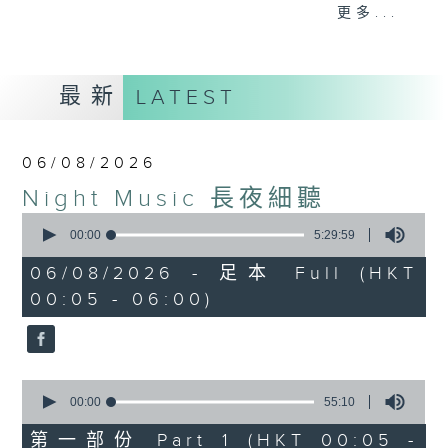
When you are alone and sleepless,
更多...
please remember good music is
always there on Radio 4.
最新
LATEST
「長夜細聽」節目當然少不了氣質優雅的作
品，每晚亦會精選一些中國音樂送上。週五和
週六晚還有兩小時爵士樂。
06/08/2026
Night Music 長夜細聽
如果哪天你不能入睡，別忘了第四台這裡總有
0
值得細聽的音樂。
seconds
00:00
5:29:59
of
5
06/08/2026 - 足本 Full (HKT
hours,
00:05 - 06:00)
29
minutes,
59
seconds
0
seconds
00:00
55:10
of
55
第一部份 Part 1 (HKT 00:05 -