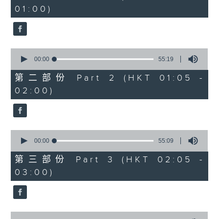
minutes,
01:00)
10
seconds
0
seconds
00:00
55:19
of
55
第二部份 Part 2 (HKT 01:05 -
minutes,
02:00)
19
seconds
0
seconds
00:00
55:09
of
55
第三部份 Part 3 (HKT 02:05 -
minutes,
03:00)
9
seconds
0