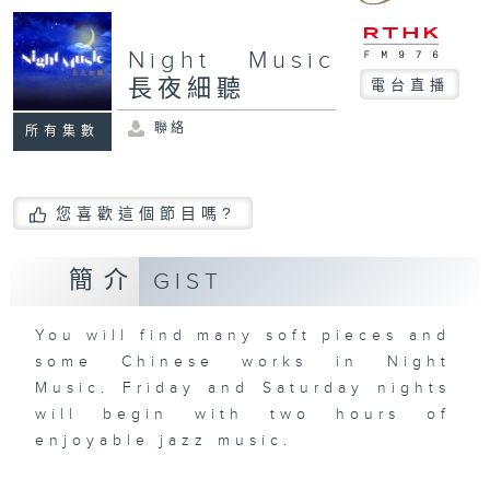
Night Music
長夜細聽
電台直播
聯絡
所有集數
您喜歡這個節目嗎?
簡介
GIST
You will find many soft pieces and
some Chinese works in Night
Music. Friday and Saturday nights
will begin with two hours of
enjoyable jazz music.