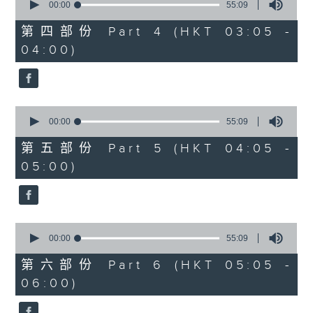
seconds
00:00
55:09
of
55
第四部份 Part 4 (HKT 03:05 -
minutes,
04:00)
9
seconds
0
seconds
00:00
55:09
of
55
第五部份 Part 5 (HKT 04:05 -
minutes,
05:00)
9
seconds
0
seconds
00:00
55:09
of
55
第六部份 Part 6 (HKT 05:05 -
minutes,
06:00)
9
seconds