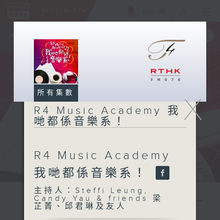
ENG
/
簡
×
全新 RTHK On The Go
取得
一手掌握 RTHK 電台、電視節目
所有集數
X
R4 Music Academy 我
哋都係音樂系！
R4 Music Academy
我哋都係音樂系！
主持人：Steffi Leung,
Candy Yau & friends 梁
芷菁、邱君琳及友人