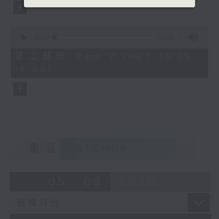
0
seconds
00:00
55:09
of
55
第二部份 Part 2 (HKT 15:05 -
minutes,
16:00)
9
seconds
重溫
CATCHUP
05 - 08
2026