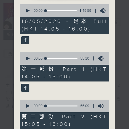
0
R4 Music
seconds
00:00
1:49:59
Academy 我哋
of
1
16/05/2026 - 足本 Full
都係音樂系！
電台直播
hour,
(HKT 14:05 - 16:00)
49
minutes,
所有集數
59
seconds
您喜歡這個節目嗎?
0
seconds
00:00
55:10
of
55
第一部份 Part 1 (HKT
簡介
GIST
minutes,
14:05 - 15:00)
10
seconds
主持人：Steffi Leung, Candy Yau &
friends 梁芷菁、邱君琳及友人
梁芷菁及邱君琳每個星期六帶你走進「四台音樂
0
seconds
00:00
55:09
系」，暢遊音樂國度。
of
55
第二部份 Part 2 (HKT
minutes,
15:05 - 16:00)
9