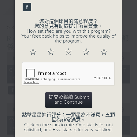
seconds
最新
LATEST
您對這個節目的滿意程度？
您的意見有助於提升節目質素。
08/08/2026
How satisfied are you with this program?
Your feedback helps to improve the quality of
R4 Music Academy 我哋都
the program.
係音樂系！
☆
☆
☆
☆
☆
0
seconds
00:00
1:50:00
of
1
08/08/2026 - 足本 Full (HKT
hour,
14:05 - 16:00)
50
minutes,
0
seconds
提交及繼續 Submit
and Continue
0
seconds
00:00
55:10
of
點擊星星進行評分：一顆星為不滿意，五顆
55
星為非常滿意。
第一部份 Part 1 (HKT 14:05 -
minutes,
Click on the stars to rate: One star is for not
15:00)
10
satisfied, and Five stars is for very satisfied.
seconds