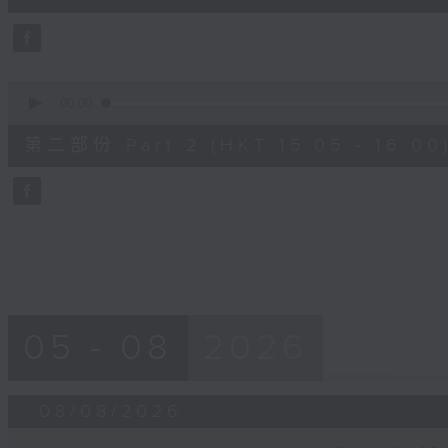
10
seconds
Volume
90%
0
seconds
00:00
of
55
第二部份 Part 2 (HKT 15:05 - 16:00
minutes,
9
seconds
Volume
90%
05 - 08
2026
08/08/2026