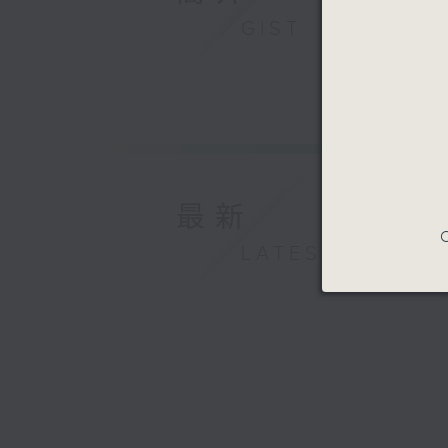
GIST
最新
C
LATEST