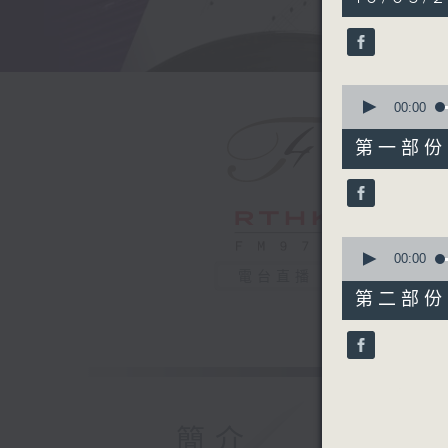
hour,
49
minutes,
59
seconds
90%
0
seconds
00:00
of
55
第一部份 P
minutes,
10
seconds
90%
0
seconds
00:00
of
電台直播
55
第二部份 P
minutes,
9
seconds
90%
簡介