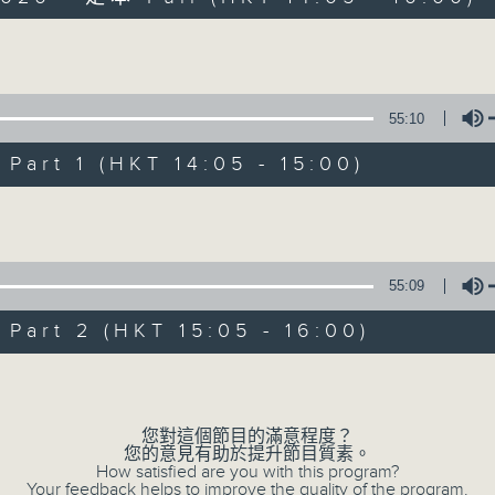
Volume
55:10
art 1 (HKT 14:05 - 15:00)
R4 Music A
Volume
系！
所有集數
55:09
art 2 (HKT 15:05 - 16:00)
您喜歡這個節目嗎?
Volume
主持人：Steffi Leung, Candy Yau &
您對這個節目的滿意程度？
梁芷菁及邱君琳每個星期六帶你走進「四台音
您的意見有助於提升節目質素。
How satisfied are you with this program?
Your feedback helps to improve the quality of the program.