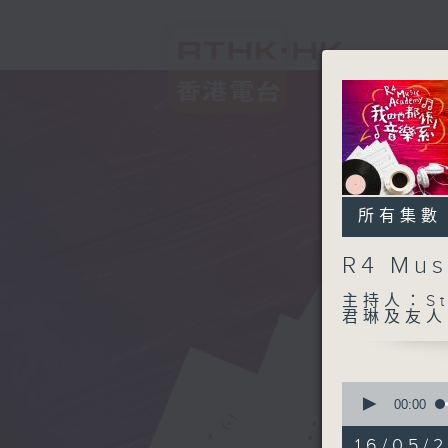
所有集數
R4 M
主持人：Ste
君琳及友人
0
seconds
00:00
of
1
16/05/2