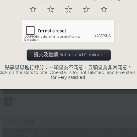
☆
☆
☆
☆
☆
08/08/2026
提交及繼續 Submit and Continue
R4 Music Academy 我哋都係
點擊星星進行評分：一顆星為不滿意，五顆星為非常滿意。
0
lick on the stars to rate: One star is for not satisfied, and Five stars 
seconds
00:00
for very satisfied.
of
1
08/08/2026 - 足本 Full (HKT 14:05 
hour,
50
minutes,
0
seconds
Volume
90%
0
seconds
00:00
of
55
第一部份 Part 1 (HKT 14:05 - 15:00)
minutes,