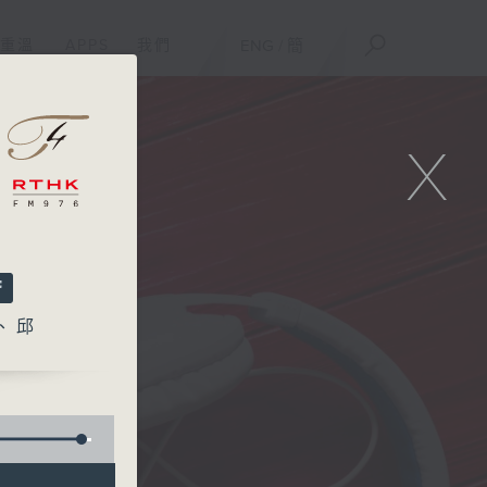
重溫
APPS
我們
ENG
/
簡
X
菁、邱