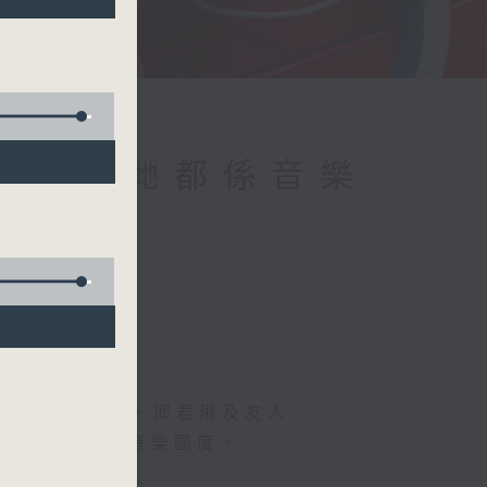
cademy 我哋都係音樂
 friends 梁芷菁、邱君琳及友人
樂系」，暢遊音樂國度。