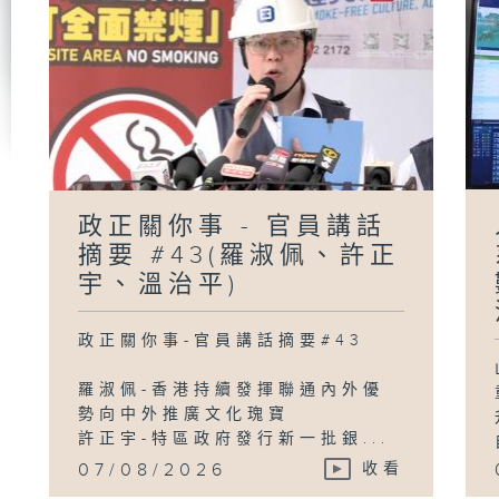
政
員
#
陳
政正關你事 - 官員講話
摘要 #43(羅淑佩、許正
「
宇、溫治平)
政正關你事-官員講話摘要#43
羅淑佩-香港持續發揮聯通內外優
勢向中外推廣文化瑰寶
許正宇-特區政府發行新一批銀...
07/08/2026
收看