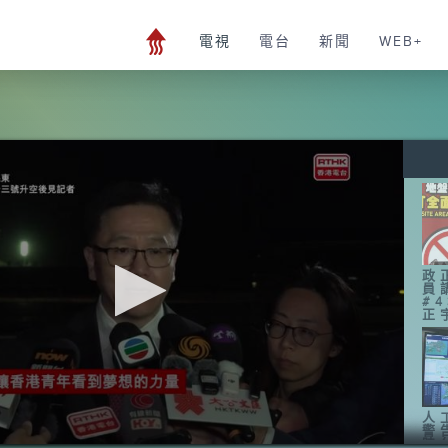
電視
電台
新聞
WEB+
政
員
#
正
人
警
時