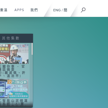
重溫
APPS
我們
ENG
/
簡
其他集數
正關你事 - 官
講話摘要
43(羅淑佩、許
宇、溫治平)
工智能山泥傾瀉
告系統｜AI實
分析雨量數據｜