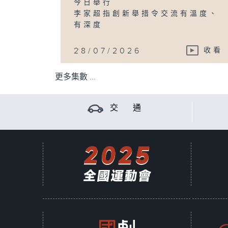
今日舉行
李家超指創新舉措令交流有溫度、
有深度
...
28/07/2026
收看
更多集數 ...
交 通