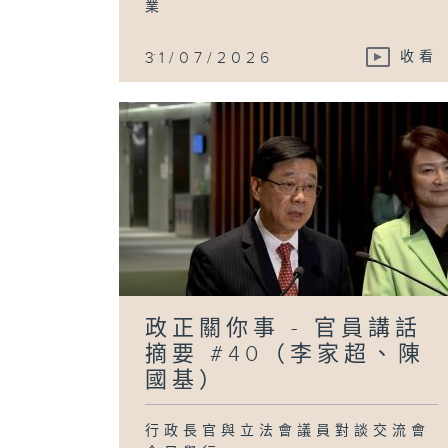
業
...
31/07/2026
收看
政正關你事 - 官員講話
摘要 #40（李家超、陳
國基）
行政長官與立法會議員對談交流會