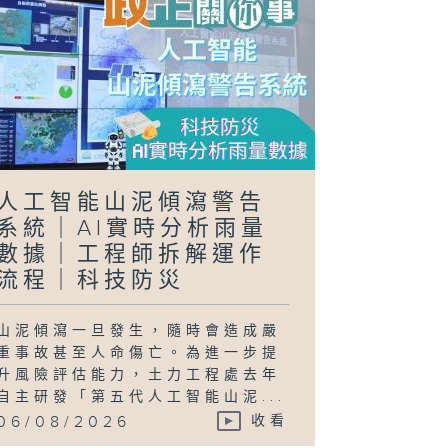
正關你事 - 官
講話摘要
40（李家超、
國基）
人工智能山泥傾瀉警告
系統｜AI實時分析雨量
日行萬步」挑戰
數據｜工程師拆解運作
流程｜科技防災
山泥傾瀉一旦發生，隨時會造成嚴
重事故甚至人命傷亡。為進一步提
升風險評估能力，土力工程處去年
自主研發「第五代人工智能山泥...
06/08/2026
收看