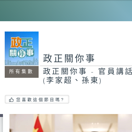
工
程
機
能
20
霸
政正關你事
政正關你事 - 官員講話
所有集數
(李家超、孫東)
政
員
#
茂
您喜歡這個節目嗎?
智