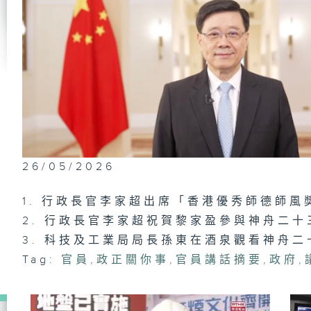
政
員
#
東
將
識
公
26/05/2026
洪
1. 行政長官李家超出席「香港優秀師德師
2. 行政長官李家超祝賀黎家盈參與神舟二
3. 科技及工業局局長孫東在酒泉觀看神舟
政
及
Tag:
官員
,
政正關你事
,
官員講話摘要
,
政府
,
上
（
駕
「
過