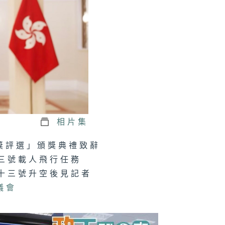
正關你事 - 官
講話摘要
41（陳茂波、孫
、丘應樺）
軍澳南公園｜認
海綿城市設計｜
園都能化身成防
相片集
工具？
風獎評選」頒獎典禮致辭
十三號載人飛行任務
二十三號升空後見記者
正關你事：運輸
物流局｜港車北
議會
＋ 粵車南下
上）｜香港人自
遊熱門之選！
港車北上」你試
未？