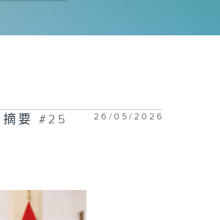
程師拆解運作流
｜科技防災
電工程署 | 氫
車競賽大挑戰
26 | 誰能稱
賽道？
26/05/2026
摘要 #25
正關你事 - 官
講話摘要
42(李家超、陳
波、丘應樺)
慧渠務