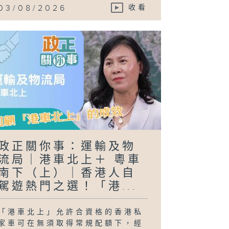
03/08/2026
收看
政正關你事：運輸及物
流局｜港車北上＋ 粵車
南下（上）｜香港人自
駕遊熱門之選！「港...
「港車北上」允許合資格的香港私
家車可在無須取得常規配額下，經