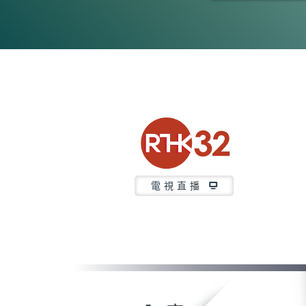
0
seconds
of
5
minutes,
7
seconds
Volume
90%
電視直播