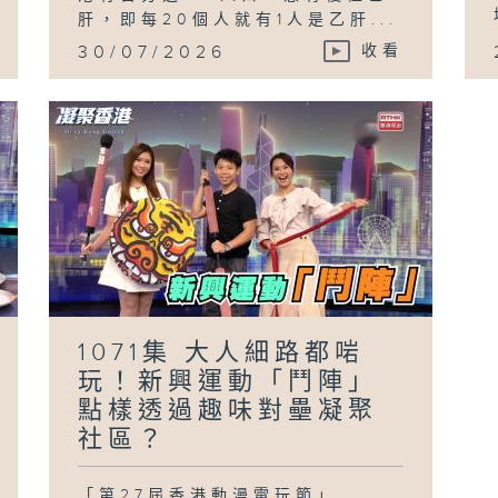
肝，即每20個人就有1人是乙肝...
30/07/2026
收看
1071集 大人細路都啱
玩！新興運動「鬥陣」
點樣透過趣味對壘凝聚
社區？
「第27屆香港動漫電玩節」