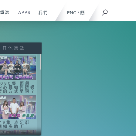
重溫
APPS
我們
ENG
/
簡
其他集數
1080集 照顧
的心聲如何透過
術的方式呈現？
079集 赤足鞋
潮知多啲！