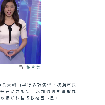
1075集 了解
生心理健康，建
互相聆聽與分享
校園文化！
1074集 木匠鑽
傳統榫卯，賦予
頭第二次生命
相片集
073集 屋邨籃球
如何成為青年的
想舞台？
隊於大嶼山舉行多項演習，模擬市民
理等等緊急場景，以加強應對事故能
何應用新科技拯救被困市民。
1072集 舒緩
瘤副作用，中醫