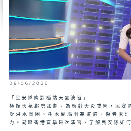
第
學
立
的
第
研
木
08/06/2026
1
場
夢
「民安隊應對極端天氣演習」
極端天氣趨勢加劇。為應對天災威脅，民安
受洪水圍困、樹木倒塌阻塞道路、傷者處
力。凝聚香港直擊是次演習，了解民安隊如
第
腫