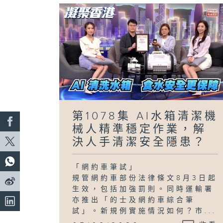
第1078集 AI水箱清潔機
械人精準穩定作業，解
決人手清潔安全隱患？
「網約車筆試」
規管網約車部份法律條文8月3日起
生效，包括加強罰則。同時運輸署
亦推出「的士及網約車綜合筆
試」。新規例實施情況如何？市...