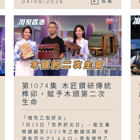
04/08/2026
收看
第1074集 木匠鑽研傳統
榫卯，賦予木頭第二次
生命
「慢性乙型肝炎」
7月28日「世界肝炎日」，衞生署
根據截至2022年之數據估算，本
港有百分之5.6人口，患有慢性乙