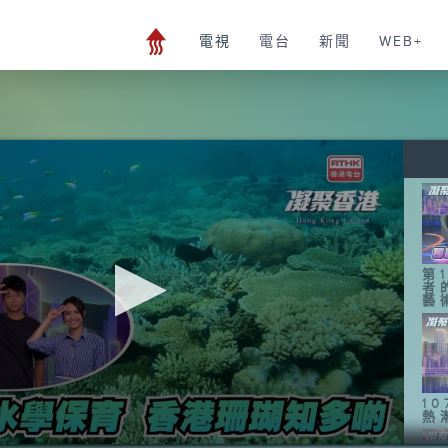
電視
電台
新聞
WEB+
第
者
藝
1
熱