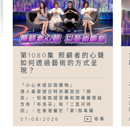
第1080集 照顧者的心聲
如何透過藝術的方式呈
現？
「小心未經註冊藥物」
港人最愛遊日時到藥妝店「掃
貨」，但兩款感冒藥和頭痛藥懷疑
含有「布洛芬」和「二氫可待
因」，在香港屬於「第1部毒藥...
07/08/2026
收看