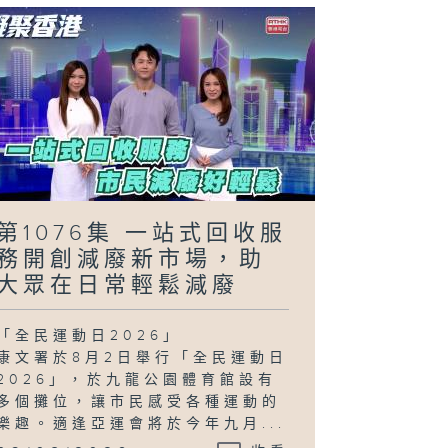
第1076集 一站式回收服
務開創減廢新市場，助
大眾在日常輕鬆減廢
「全民運動日2026」
康文署於8月2日舉行「全民運動日
2026」，於九龍公園體育館設有
多個攤位，讓市民感受各種運動的
樂趣。適逢亞運會將於今年九月...