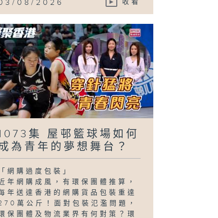
03/08/2026
收看
1073集 屋邨籃球場如何
成為青年的夢想舞台？
「網購過度包裝」
近年網購成風，有環保團體推算，
每年送達香港的網購貨品包裝重達
270萬公斤！面對包裝氾濫問題，
環保團體及物流業界有何對策？環