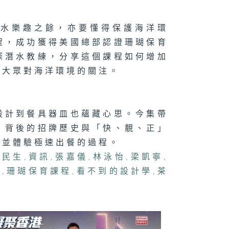
法
潛水樂趣之餘，亦要懂得保護海洋環
程，成功獲得美國總部認證珊瑚保育
深潛水教練，分享這個課程如何增加
071集 大人細路
啱玩！新興運動
鬥陣」點樣透過
起大眾對海洋環境的關注。
味對壘凝聚社
？
設計到餐具器皿也蘊藏心思。今集帶
」背後的招牌歷史與「快、靚、正」
記並體驗極速出餐的過程。
,
民生
,
資訊
,
張嘉儀
,
林泳怡
,
梁凱寧
,
處
,
珊瑚保育課程
,
看不到的設計學
,
茶