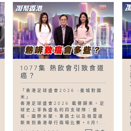
1077集 熱飲會引致食道
癌？
「香港足球盛會2026 -曼城對國
米」
香港足球盛會2026 載譽歸來，足
球史上享負盛名的四支球隊：曼
城、國際米蘭、車路士以及祖雲達
斯來到香港舉行兩場比賽。8月1...