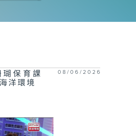
078集 AI水
清潔機械人精準
定作業，解決人
清潔安全隱患？
077集 熱飲會引
食道癌？
08/06/2026
創珊瑚保育課
海洋環境
1076集 一站
回收服務開創減
新市場，助大眾
日常輕鬆減廢