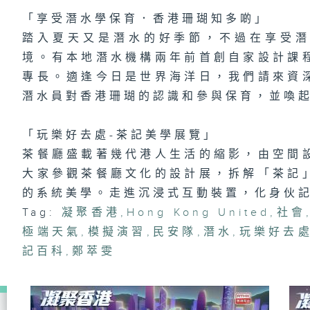
有
「享受潛水學保育．香港珊瑚知多啲」
踏入夏天又是潛水的好季節，不過在享受
境。有本地潛水機構兩年前首創自家設計課
專長。適逢今日是世界海洋日，我們請來資
1
都
「
潛水員對香港珊瑚的認識和參與保育，並喚
趣
區
「玩樂好去處-茶記美學展覽」
茶餐廳盛載著幾代港人生活的縮影，由空間
大家參觀茶餐廳文化的設計展，拆解「茶記
的系統美學。走進沉浸式互動裝置，化身伙
Tag:
凝聚香港
,
Hong Kong United
,
社會
極端天氣
,
模擬演習
,
民安隊
,
潛水
,
玩樂好去
記百科
,
鄭萃雯