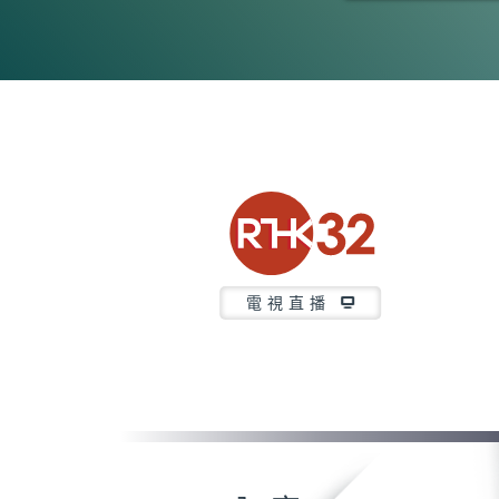
0
seconds
of
23
minutes,
7
seconds
Volume
90%
電視直播