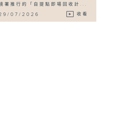
境署推行的「自提點即場回收計...
29/07/2026
收看