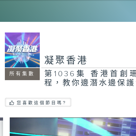
第1
箱
穩
手
凝聚香港
1
致
第1036集 香港首
所有集數
程，教你邊潛水邊保護
第
您喜歡這個節目嗎?
式
廢
在