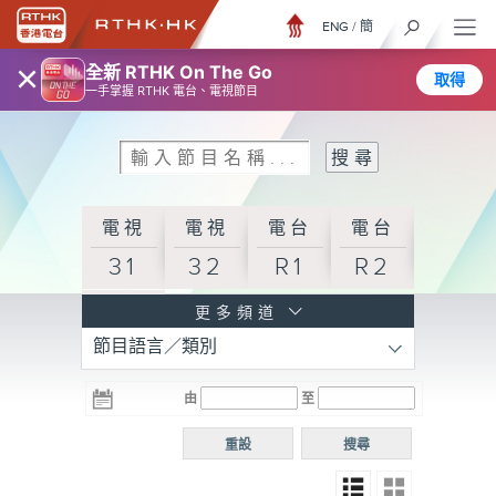
ENG
/
簡
×
全新 RTHK On The Go
取得
一手掌握 RTHK 電台、電視節目
電視
電視
電台
電台
31
32
R1
R2
電台
更多頻道
節目語言／類別
R3
電台
電台
電台
由
至
普通
R4
R5
話台
重設
搜尋