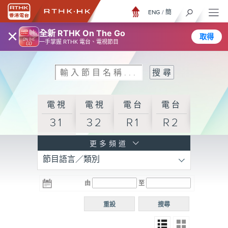
ENG
/
簡
×
全新 RTHK On The Go
取得
一手掌握 RTHK 電台、電視節目
電視
電視
電台
電台
31
32
R1
R2
電台
更多頻道
節目語言／類別
R3
電台
電台
電台
由
至
普通
R4
R5
話台
重設
搜尋