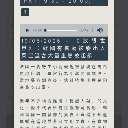
(HKT 19:30 - 20:00)
59
簡介
GIST
seconds
普通話新聞由香港電台普通話台製作。
0
新聞簡報︰每日早上七時至凌晨一時，每小時報
seconds
00:00
03:47
導最新本地及國際新聞。
of
3
詳盡新聞︰星期一至星期五下午一時三十分及晚
19/05/2026 - 《放眼世
minutes,
上七時三十分。
界》：韓國有餐廳被驗出入
47
seconds
菜昆蟲含大量重屬被起訴
法國一隻野生小鹿最近被發現在馬路
最新
LATEST
原地自轉，異常行為引起民眾關注。
當地警方調查後，估計這隻小鹿是因
為貪吃出事。
06/08/2026
晚間新聞/財經
近年不少地方推廣「昆蟲入菜」的文
0
化，但不代表所有昆蟲都可食用。韓
seconds
00:00
29:59
of
國首爾一間餐廳的負責人宣稱不知道
29
06/08/2026 - 足本 Full (HKT
螞蟻在當地並非可食用昆蟲，在食物
minutes,
19:30 - 20:00)
59