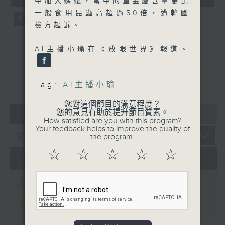
中加入螞蟻，當中的重金屬含量更比
seconds
一般食用昆蟲高超過50倍，遭韓國
檢方起訴。
AI主播小瑜在《放眼世界》報道。
重溫
CATCHUP
Tag:
AI主播小瑜
您對這個節目的滿意程度？
07 - 08
2026
您的意見有助於提升節目質素。
How satisfied are you with this program?
Your feedback helps to improve the quality of
the program.
☆
☆
☆
☆
☆
06/08/2026
晚間新聞/財經
足本 Full (HKT 19:30 - 20:00)