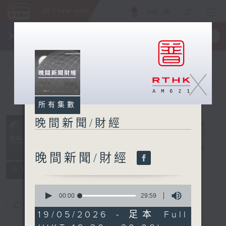
ENG
/
簡
×
全新 RTHK On The Go
取得
一手掌握 RTHK 電台、電視節目
X
所有集數
晚間新聞/財經
晚間新聞/財經
電台直播
晚間新聞/財經
所有集數
0
seconds
00:00
29:59
您喜歡這個節目嗎?
of
29
19/05/2026 - 足本 Full
minutes,