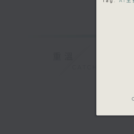
Tag:
AI
重溫
CATCHUP
C