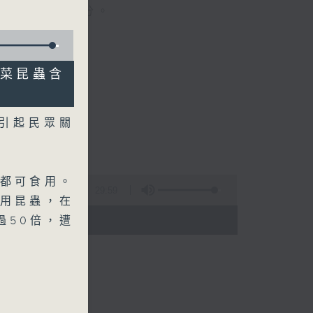
晚上七時三十分。
入菜昆蟲含
引起民眾關
都可食用。
29:59
用昆蟲，在
 - 20:00)
過50倍，遭