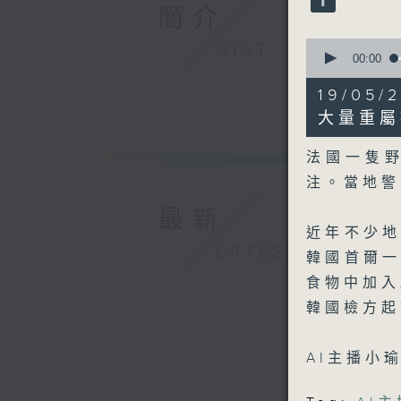
90%
簡介
0
GIST
seconds
00:00
of
3
19/0
minutes,
47
大量重屬
seconds
90%
法國一隻
注。當地警
最新
近年不少
LATEST
韓國首爾
食物中加入
韓國檢方起
AI主播小