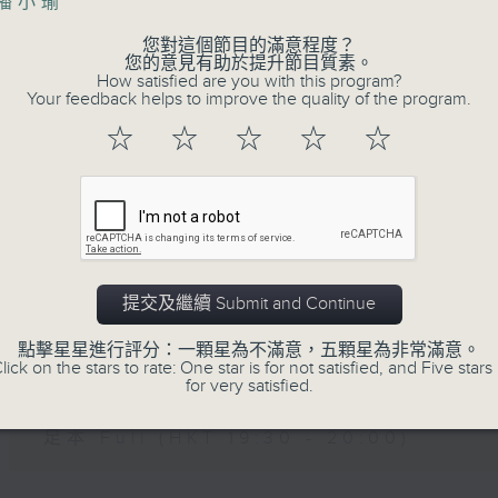
主播小瑜
您對這個節目的滿意程度？
07 - 08
2026
您的意見有助於提升節目質素。
How satisfied are you with this program?
Your feedback helps to improve the quality of the program.
☆
☆
☆
☆
☆
06/08/2026
晚間新聞/財經
足本 Full (HKT 19:30 - 20:00)
提交及繼續 Submit and Continue
05/08/2026
點擊星星進行評分：一顆星為不滿意，五顆星為非常滿意。
lick on the stars to rate: One star is for not satisfied, and Five stars 
晚間新聞/財經
for very satisfied.
足本 Full (HKT 19:30 - 20:00)