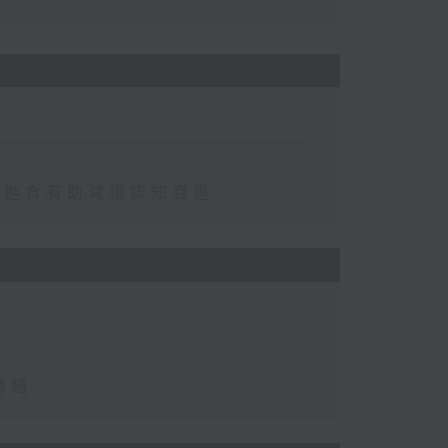
免進食有助減慢認知衰退
情緒