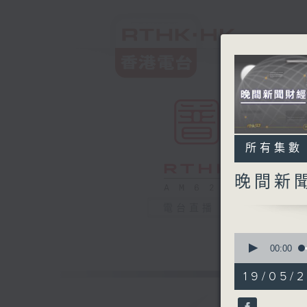
所有集數
晚間新
電台直播
0
seconds
00:00
of
29
19/05/2
minutes,
59
seconds