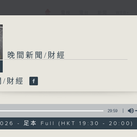
電視
電台
新聞
WEB+
晚間新聞/財經
晚間新聞/財經
聞/財經
所有集數
您喜歡這個節目嗎?
29:59
026 - 足本 Full (HKT 19:30 - 20:00)
普通話新聞由香港電台普通話台製作。
新聞簡報︰每日早上七時至凌晨一時，每小時
Volume