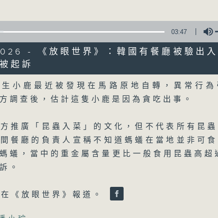
詳盡新聞︰星期一至星期五下午一時三十分及
03:47
5/2026 - 《放眼世界》：韓國有餐廳被驗出
被起訴
Volume
野生小鹿最近被發現在馬路原地自轉，異常行為
06/08/2026
方調查後，估計這隻小鹿是因為貪吃出事。
晚間新聞/財經
0
地方推廣「昆蟲入菜」的文化，但不代表所有昆蟲
seconds
00:00
一間餐廳的負責人宣稱不知道螞蟻在當地並非可食
of
29
06/08/2026 - 足本 Full (HKT 19:30
螞蟻，當中的重金屬含量更比一般食用昆蟲高超
minutes,
59
訴。
seconds
Volume
90%
瑜在《放眼世界》報道。