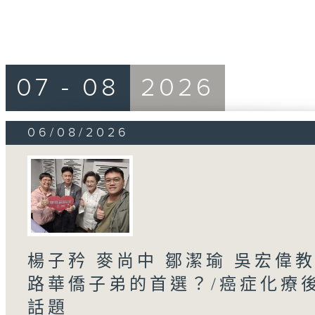
07 - 08
2026
06/08/2026
楊子矜 麥尚中 鄒潔瑜 吳宏偉
路華僑子弟的首選？/癌症化療
話題