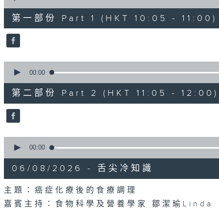
of
55
第一部份 Part 1 (HKT 10:05 - 11:00)
minutes,
0
seconds
Volume
90%
0
seconds
00:00
of
55
第二部份 Part 2 (HKT 11:05 - 12:00)
minutes,
9
seconds
Volume
90%
0
seconds
00:00
of
14
06/08/2026 - 舌尖冷知識
minutes,
29
seconds
Volume
主題：癌症化療後的食療調理
90%
嘉賓主持：食物科學及營養學家 鄒潔瑜Linda