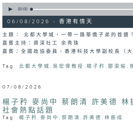
0
seconds
00:00
of
54
06/08/2026 - 香港有情天
minutes,
46
seconds
Volume
主題： 北都大學城，一帶一路華僑子弟的首選
90%
嘉賓主持：資深社工 余秀珠
嘉賓：全國政協委員、香港科技大學副校長（大
Tag:
北都大學城
,
吳宏偉教授
,
楊子矜
,
鄒潔瑜
,
07/08/2026
楊子矜 麥尚中 蔡朗清 許美德 
社會熱點話題
Tag:
楊子矜
,
麥尚中
,
蔡朗清
,
許美德
,
林振成