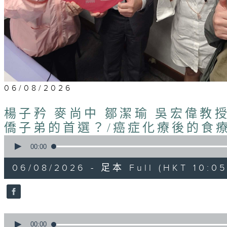
06/08/2026
楊子矜 麥尚中 鄒潔瑜 吳宏偉教
僑子弟的首選？/癌症化療後的食
0
seconds
00:00
of
1
06/08/2026 - 足本 Full (HKT 10:05 
hour,
50
minutes,
0
seconds
Volume
90%
0
seconds
00:00