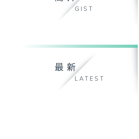
GIST
最新
LATEST