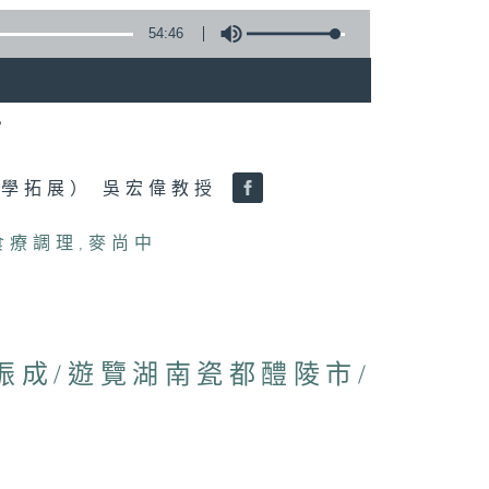
54:46
？
學拓展） 吳宏偉教授
食療調理
,
麥尚中
林振成/遊覽湖南瓷都醴陵市/