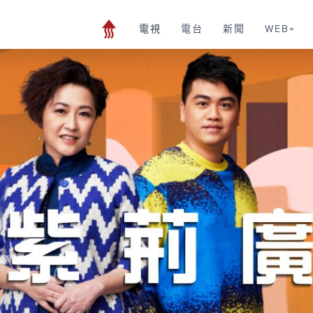
電視
電台
新聞
WEB+