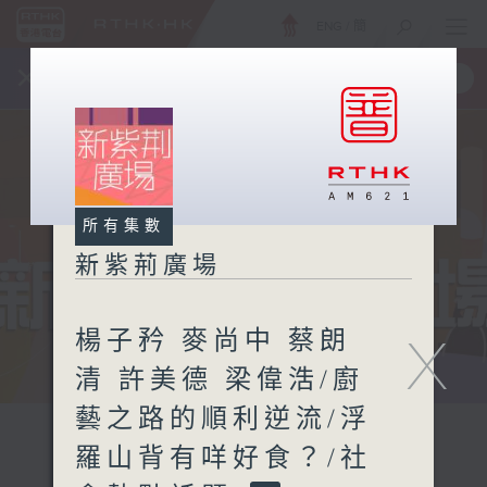
ENG
/
簡
×
全新 RTHK On The Go
取得
一手掌握 RTHK 電台、電視節目
所有集數
新紫荊廣場
楊子矜 麥尚中 蔡朗
X
清 許美德 梁偉浩/廚
藝之路的順利逆流/浮
羅山背有咩好食？/社