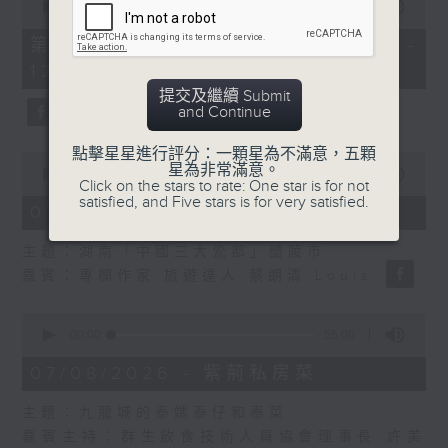
seconds
00:00
55:10
of
55
第二部份 Part 2 (HKT 11:05 -
minutes,
12:00)
10
seconds
提交及繼續 Submit
and Continue
點擊星星進行評分：一顆星為不滿意，五顆
0
星為非常滿意。
seconds
00:00
14:34
Click on the stars to rate: One star is for not
of
satisfied, and Five stars is for very satisfied.
14
07/08/2026 - 廣場觀光客
minutes,
34
主題：湖南「中國三大瓷都」醴陵市
seconds
嘉賓：專欄作家 旅遊達人 蔡朗清 Louis
0
seconds
00:00
55:00
of
55
07/08/2026 - 紫荊私房菜
minutes,
0
主題：九龍城的泰媽泰仔和泰菜
seconds
嘉賓主持：群生飲食技術人員協會理事長 許美