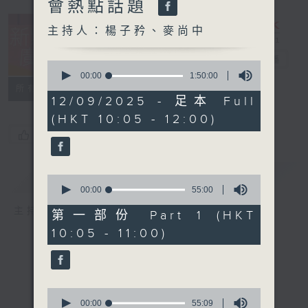
會熱點話題
主持人：楊子矜、麥尚中
新紫荊廣場
電台直播
0
seconds
00:00
1:50:00
of
所有集數
1
12/09/2025 - 足本 Full
hour,
(HKT 10:05 - 12:00)
50
minutes,
您喜歡這個節目嗎?
0
seconds
簡介
GIST
0
seconds
00:00
55:00
of
主持人：楊子矜、麥尚中
55
第一部份 Part 1 (HKT
minutes,
10:05 - 11:00)
0
seconds
0
seconds
00:00
55:09