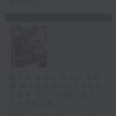
香港有情天
05/08/2026
楊子矜 麥尚中 喬柏𨧤 梁林
輝/劇本殺遊戲中的生命教育/
從影視“橫店”到鄉村“豎店”/
社會熱點話題
足本 Full (HKT 10:05 - 12:00)