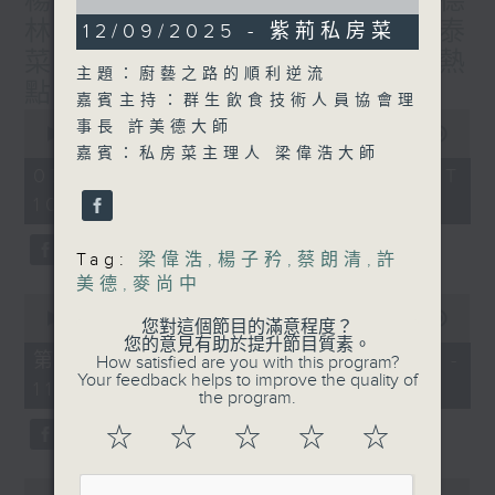
楊子矜 麥尚中 蔡朗清 許美德
of
林振成/九龍城的泰媽泰仔和泰
1
12/09/2025 - 紫荊私房菜
hour,
菜/遊覽湖南瓷都醴陵市/社會熱
0
主題：廚藝之路的順利逆流
seconds
點話題
嘉賓主持：群生飲食技術人員協會理
0
事長 許美德大師
seconds
00:00
1:50:00
of
嘉賓：私房菜主理人 梁偉浩大師
1
07/08/2026 - 足本 Full (HKT
hour,
10:05 - 12:00)
50
minutes,
0
seconds
Tag:
梁偉浩
,
楊子矜
,
蔡朗清
,
許
美德
,
麥尚中
0
seconds
00:00
55:10
您對這個節目的滿意程度？
of
您的意見有助於提升節目質素。
55
第一部份 Part 1 (HKT 10:05 -
How satisfied are you with this program?
minutes,
Your feedback helps to improve the quality of
11:00)
10
the program.
seconds
☆
☆
☆
☆
☆
0