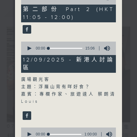
of
55
第二部份 Part 2 (HKT
最新
LATEST
minutes,
11:05 - 12:00)
9
seconds
0
seconds
00:00
15:06
of
15
12/09/2025 - 新港人討論
minutes,
區
6
seconds
廣場觀光客
主題：浮羅山背有咩好食？
嘉賓：專欄作家、旅遊達人 蔡朗清
Louis
07/08/2026
相片集
0
seconds
00:00
1:00:00