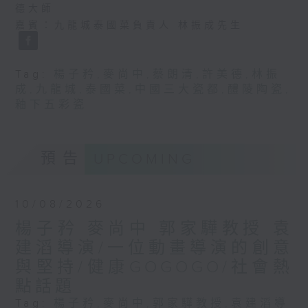
德大師
嘉賓：九龍城泰國菜負責人 林振成先生
Tag:
楊子矜
,
麥尚中
,
蔡朗清
,
許美德
,
林振
成
,
九龍城
,
泰國菜
,
中國三大瓷都
,
醴陵陶瓷
,
釉下五彩瓷
預告
UPCOMING
10/08/2026
楊子矜 麥尚中 郭家驊教授 袁
建滔導演/一位動畫導演的創意
與堅持/健康GOGOGO/社會熱
點話題
Tag:
楊子矜
,
麥尚中
,
郭家驊教授
,
袁建滔導