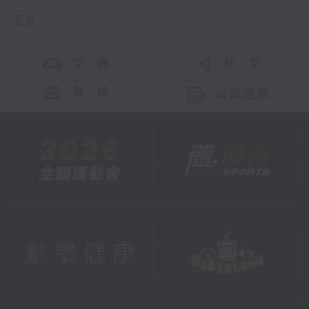
更多 ...
交 通
社 交
聯 絡
公眾回饋