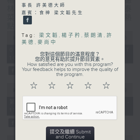
楊子矜 麥尚中 蔡朗清 許美德
事長 許美德大師
林振成/九龍城的泰媽泰仔和泰
嘉賓：食神 梁文韜先生
菜/遊覽湖南瓷都醴陵市/社會熱
點話題
0
Tag:
梁文韜
,
楊子矜
,
蔡朗清
,
許
seconds
00:00
1:50:00
美德
,
麥尚中
of
1
07/08/2026 - 足本 Full (HKT
hour,
您對這個節目的滿意程度？
10:05 - 12:00)
50
您的意見有助於提升節目質素。
minutes,
How satisfied are you with this program?
0
Your feedback helps to improve the quality of
seconds
the program.
☆
☆
☆
☆
☆
0
seconds
00:00
55:10
of
55
第一部份 Part 1 (HKT 10:05 -
minutes,
11:00)
10
seconds
提交及繼續 Submit
and Continue
0