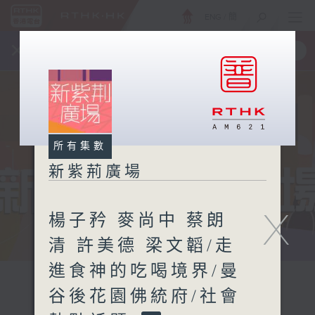
ENG
/
簡
×
全新 RTHK On The Go
取得
一手掌握 RTHK 電台、電視節目
所有集數
新紫荊廣場
X
楊子矜 麥尚中 蔡朗
清 許美德 梁文韜/走
進食神的吃喝境界/曼
谷後花園佛統府/社會