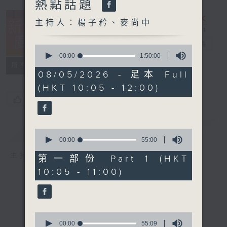
熱點話題
主持人：楊子矜、麥尚中
新紫荊廣場
電台直播
0
seconds
00:00
1:50:00
of
所有集數
1
08/05/2026 - 足本 Full
hour,
(HKT 10:05 - 12:00)
50
minutes,
您喜歡這個節目嗎?
0
seconds
簡介
GIST
0
seconds
00:00
55:00
of
主持人：楊子矜、麥尚中
55
第一部份 Part 1 (HKT
minutes,
10:05 - 11:00)
0
seconds
0
seconds
00:00
55:09