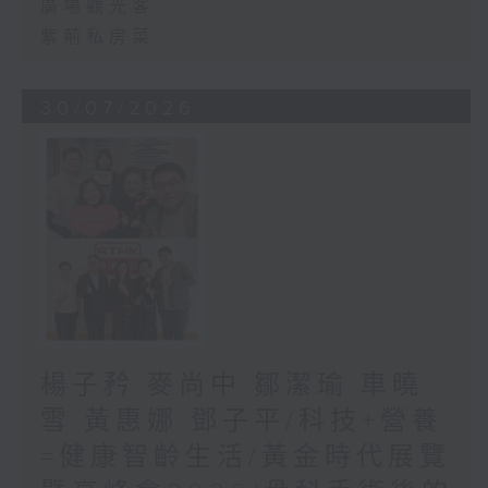
廣場觀光客
紫荊私房菜
30/07/2026
楊子矜 麥尚中 鄒潔瑜 車曉
雪 黃惠娜 鄧子平/科技+營養
=健康智齡生活/黃金時代展覽