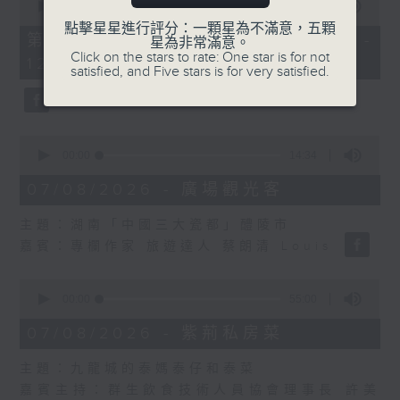
seconds
00:00
55:10
of
點擊星星進行評分：一顆星為不滿意，五顆
55
第二部份 Part 2 (HKT 11:05 -
星為非常滿意。
minutes,
Click on the stars to rate: One star is for not
12:00)
10
satisfied, and Five stars is for very satisfied.
seconds
0
seconds
00:00
14:34
of
14
07/08/2026 - 廣場觀光客
minutes,
34
主題：湖南「中國三大瓷都」醴陵市
seconds
嘉賓：專欄作家 旅遊達人 蔡朗清 Louis
0
seconds
00:00
55:00
of
55
07/08/2026 - 紫荊私房菜
minutes,
0
主題：九龍城的泰媽泰仔和泰菜
seconds
嘉賓主持：群生飲食技術人員協會理事長 許美