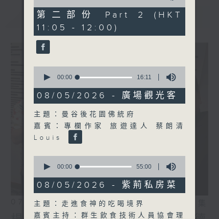
of
55
第二部份 Part 2 (HKT
最新
LATEST
minutes,
11:05 - 12:00)
9
seconds
0
seconds
00:00
16:11
of
16
08/05/2026 - 廣場觀光客
minutes,
11
主題：曼谷後花園佛統府
seconds
嘉賓：專欄作家 旅遊達人 蔡朗清
Louis
0
seconds
00:00
55:00
of
55
08/05/2026 - 紫荊私房菜
minutes,
0
07/08/2026
相片集
主題：走進食神的吃喝境界
seconds
嘉賓主持：群生飲食技術人員協會理