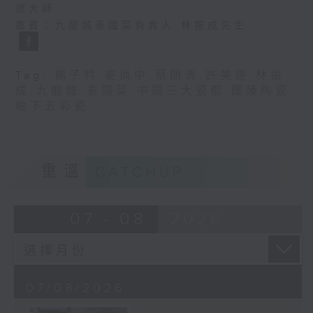
德大師
嘉賓：九龍城泰國菜負責人 林振成先生
Tag:
楊子矜
,
麥尚中
,
蔡朗清
,
許美德
,
林振
成
,
九龍城
,
泰國菜
,
中國三大瓷都
,
醴陵陶瓷
,
釉下五彩瓷
重溫
CATCHUP
07 - 08
2026
07/08/2026