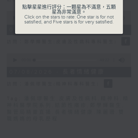
seconds
點擊星星進行評分：一顆星為不滿意，五顆
星為非常滿意。
0
Click on the stars to rate: One star is for not
seconds
00:00
21:31
satisfied, and Five stars is for very satisfied.
of
21
07/08/2026 - 結節性癢疹
minutes,
31
訪問：鄭學輝醫生(皮膚及性病科專科醫生)
seconds
0
seconds
00:00
49:22
of
49
07/08/2026 - 長者情緒健康
minutes,
22
訪問：潘佩璆醫生(精神科專科醫生)
seconds
Tag:
潘佩璆醫生
,
皮膚及性病科
,
精神科
,
精
神科醫學院系列
,
結節性癢疹
,
鄭學輝醫生
,
醫管局精靈直播
,
長者情緒健康
,
陳麗珊
,
雙
職媽媽的母乳歷程