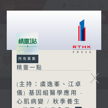
ENG
/
簡
×
全新 RTHK On The Go
取得
一手掌握 RTHK 電台、電視節目
所有集數
精靈一點
X
(主持：虞逸峯、江卓
提供實用醫療健康資訊
儀) 基因組醫學應用 -
心肌病變 / 秋季養生