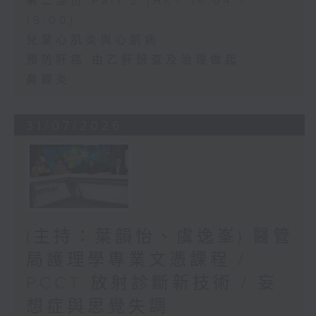
第二部份 Part 2 (HKT 14:04 -
15:00)
兒童心肌炎與心肌病
預防肝癌 由乙肝篩查及治理做起
鼻竇炎
31/07/2026
(主持：葉韻怡、虞逸峯) 醫管
局護理學專業文憑課程 /
PCCT 放射診斷新技術 / 妄
想症與思覺失調