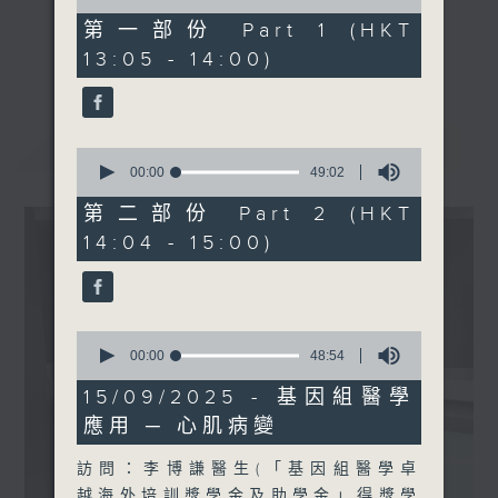
of
醫師)
49
第一部份 Part 1 (HKT
minutes,
《精靈一點》 健康資訊 守護大眾
更多...
13:05 - 14:00)
0
1430-1500
一眾主持與全港愛心醫護，健康專業人士攜
seconds
主題：世界病人安全日
手，組織最強的醫學網絡，提供實用醫療健康
嘉賓︰雷兆輝醫生 (醫院管理
資訊。
最新
LATEST
局醫療質素及安全專家諮詢小
星期一至五，下午 1 時10分 香港電台第一
0
組主席、香港腎臟基金會主席
seconds
00:00
49:02
台、港台電視31
of
)﹑王偉民 (醫院管理局醫療質
下午2時 至 3 時 香港電台第一台
49
第二部份 Part 2 (HKT
素及安全專家諮詢小組成員、
minutes,
14:04 - 15:00)
2
香港腎臟基金會副主席)
seconds
0
seconds
00:00
48:54
of
48
15/09/2025 - 基因組醫學
minutes,
應用 ─ 心肌病變
54
seconds
訪問：李博謙醫生(「基因組醫學卓
越海外培訓獎學金及助學金」得獎學