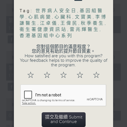
0
1400-1500
seconds
00:00
48:50
Tag:
世界病人安全日
,
基因組醫
of
學
,
心肌病變
,
心臟科
,
文寶美
,
李博
[精神科醫學院系列]
48
第一部份 Part 1 (HKT 13:05 -
謙醫生
,
江卓儀
,
王偉民
,
秋季養生
,
minutes,
主題：長者情緒健康
14:00)
50
衞生署健康資訊站
,
雷兆輝醫生
,
seconds
香港基因組中心系列
嘉賓：潘佩璆醫生(精神科專科醫生)
您對這個節目的滿意程度？
您的意見有助於提升節目質素。
0
How satisfied are you with this program?
seconds
00:00
49:26
Your feedback helps to improve the quality of
of
the program.
49
第二部份 Part 2 (HKT 14:04 -
minutes,
☆
☆
☆
☆
☆
15:00)
26
seconds
0
seconds
00:00
18:44
of
18
07/08/2026 - 雙職媽媽的母乳歷程
提交及繼續 Submit
minutes,
and Continue
44
訪問：陳麗珊 (廣華醫院顧問助產士)