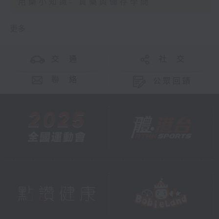
用藥小知識- 買藥與儲存學問
更多 ...
交 通
社 交
聯 絡
公眾回饋