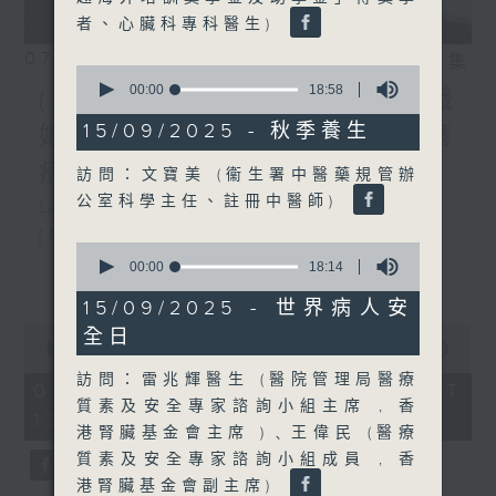
者、心臟科專科醫生)
07/08/2026
相片集
0
seconds
00:00
18:58
(主持：方健儀、潘蔚林) 雙職
of
18
15/09/2025 - 秋季養生
媽媽的母乳歷程 / 結節性癢
minutes,
58
疹 / 長者情緒健康
訪問：文寶美 (衞生署中醫藥規管辦
seconds
公室科學主任、註冊中醫師)
1300-1330
[醫管局精靈直播]
0
seconds
00:00
18:14
主題：雙職媽媽的母乳歷程
更多...
of
18
15/09/2025 - 世界病人安
嘉賓：陳麗珊 (廣華醫院顧問助產士)
minutes,
0
全日
14
1330-1400
seconds
00:00
1:38:06
seconds
of
訪問：雷兆輝醫生 (醫院管理局醫療
主題：結節性癢疹
1
07/08/2026 - 足本 Full (HKT
hour,
質素及安全專家諮詢小組主席 , 香
13:00 - 15:00)
嘉賓：鄭學輝醫生(皮膚及性病科專科醫
38
港腎臟基金會主席 )﹑王偉民 (醫療
minutes,
6
生)
質素及安全專家諮詢小組成員 , 香
seconds
港腎臟基金會副主席)