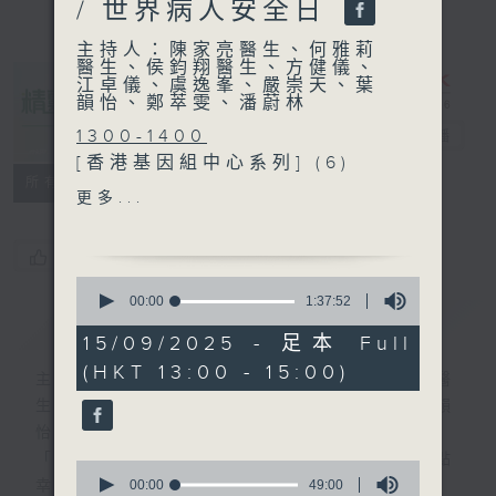
/ 世界病人安全日
主持人：陳家亮醫生、何雅莉
醫生、侯鈞翔醫生、方健儀、
江卓儀、虞逸峯、嚴崇天、葉
韻怡、鄭萃雯、潘蔚林
1300-1400
精靈一點
電台直播
[香港基因組中心系列] (6)
所有集數
主題：基因組醫學應用 - 心
更多...
肌病變
嘉賓：李博謙醫生 (「基因組
您喜歡這個節目嗎?
醫學卓越海外培訓獎學金及助
0
學金」得獎學者、心臟科專科
seconds
00:00
1:37:52
簡介
of
GIST
醫生)
1
15/09/2025 - 足本 Full
hour,
(HKT 13:00 - 15:00)
37
1400-1430
主持人：陳家亮醫生、何雅莉醫生、侯鈞翔醫
minutes,
[衞生署健康資訊站]
生、方健儀、江卓儀、虞逸峯、嚴崇天、葉韻
52
seconds
主題：秋季養生
怡、鄭萃雯、潘蔚林
嘉賓：文寶美 (衞生署中醫藥
「醫學並不嚴肅！精靈面對，一點健康、多點
0
規管辦公室科學主任、註冊中
seconds
00:00
49:00
幸福！」