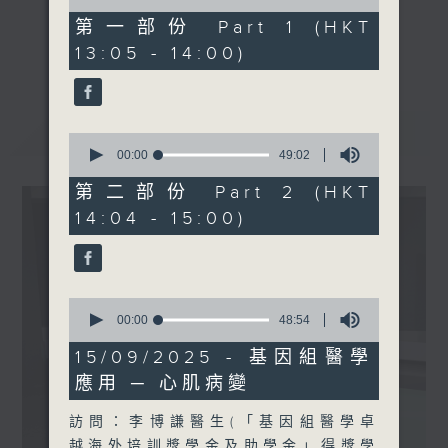
of
醫師)
49
第一部份 Part 1 (HKT
minutes,
《精靈一點》 健康資訊 守護大眾
更多...
13:05 - 14:00)
0
1430-1500
一眾主持與全港愛心醫護，健康專業人士攜
seconds
主題：世界病人安全日
手，組織最強的醫學網絡，提供實用醫療健康
嘉賓︰雷兆輝醫生 (醫院管理
資訊。
最新
LATEST
局醫療質素及安全專家諮詢小
星期一至五，下午 1 時10分 香港電台第一
0
組主席、香港腎臟基金會主席
seconds
00:00
49:02
台、港台電視31
of
)﹑王偉民 (醫院管理局醫療質
下午2時 至 3 時 香港電台第一台
49
第二部份 Part 2 (HKT
素及安全專家諮詢小組成員、
minutes,
14:04 - 15:00)
2
香港腎臟基金會副主席)
seconds
0
seconds
00:00
48:54
of
48
15/09/2025 - 基因組醫學
minutes,
應用 ─ 心肌病變
54
seconds
訪問：李博謙醫生(「基因組醫學卓
越海外培訓獎學金及助學金」得獎學