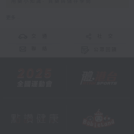
用藥小知識- 買藥與儲存學問
更多 ...
交 通
社 交
聯 絡
公眾回饋