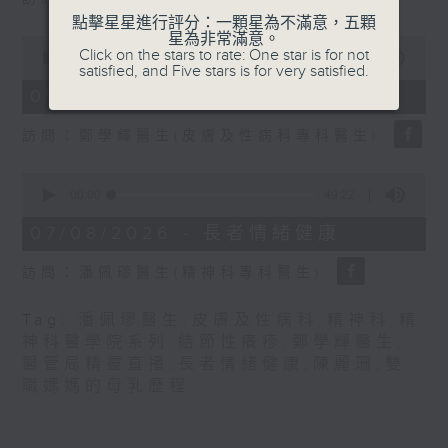
seconds
點擊星星進行評分：一顆星為不滿意，五顆
星為非常滿意。
0
Click on the stars to rate: One star is for not
seconds
00:00
21:31
satisfied, and Five stars is for very satisfied.
of
21
07/08/2026 - 結節性癢疹
minutes,
31
訪問：鄭學輝醫生(皮膚及性病科專科醫生)
seconds
0
seconds
00:00
49:22
of
49
07/08/2026 - 長者情緒健康
minutes,
22
訪問：潘佩璆醫生(精神科專科醫生)
seconds
Tag:
潘佩璆醫生
,
皮膚及性病科
,
精神科
,
精
神科醫學院系列
,
結節性癢疹
,
鄭學輝醫生
,
醫管局精靈直播
,
長者情緒健康
,
陳麗珊
,
雙
職媽媽的母乳歷程