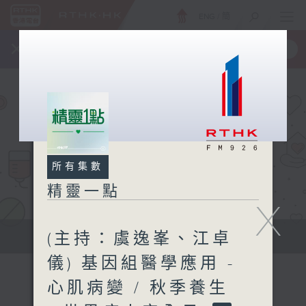
ENG
/
簡
×
全新 RTHK On The Go
取得
一手掌握 RTHK 電台、電視節目
所有集數
精靈一點
X
(主持：虞逸峯、江卓
提供實用醫療健康資訊
儀) 基因組醫學應用 -
心肌病變 / 秋季養生