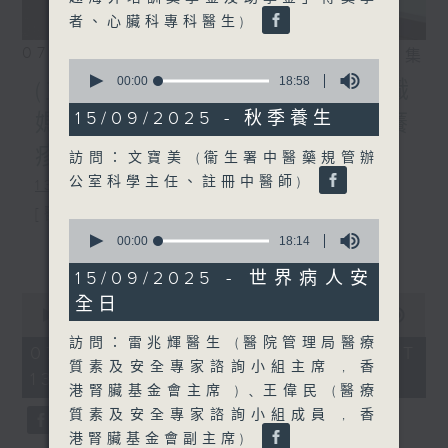
者、心臟科專科醫生)
07/08/2026
相片集
0
seconds
00:00
18:58
(主持：方健儀、潘蔚林) 雙職
of
18
15/09/2025 - 秋季養生
媽媽的母乳歷程 / 結節性癢
minutes,
58
疹 / 長者情緒健康
訪問：文寶美 (衞生署中醫藥規管辦
seconds
公室科學主任、註冊中醫師)
1300-1330
[醫管局精靈直播]
0
seconds
00:00
18:14
主題：雙職媽媽的母乳歷程
更多...
of
18
15/09/2025 - 世界病人安
嘉賓：陳麗珊 (廣華醫院顧問助產士)
minutes,
0
全日
14
1330-1400
seconds
00:00
1:38:06
seconds
of
訪問：雷兆輝醫生 (醫院管理局醫療
主題：結節性癢疹
1
07/08/2026 - 足本 Full (HKT
hour,
質素及安全專家諮詢小組主席 , 香
13:00 - 15:00)
嘉賓：鄭學輝醫生(皮膚及性病科專科醫
38
港腎臟基金會主席 )﹑王偉民 (醫療
minutes,
6
生)
質素及安全專家諮詢小組成員 , 香
seconds
港腎臟基金會副主席)