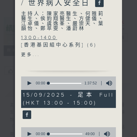
/ 世界病人安全日
主持人：陳家亮醫生、何雅莉
醫生、侯鈞翔醫生、方健儀、
江卓儀、虞逸峯、嚴崇天、葉
韻怡、鄭萃雯、潘蔚林
1300-1400
精靈一點
電台直播
[香港基因組中心系列] (6)
所有集數
主題：基因組醫學應用 - 心
更多...
肌病變
嘉賓：李博謙醫生 (「基因組
您喜歡這個節目嗎?
醫學卓越海外培訓獎學金及助
0
學金」得獎學者、心臟科專科
seconds
00:00
1:37:52
簡介
of
GIST
醫生)
1
15/09/2025 - 足本 Full
hour,
(HKT 13:00 - 15:00)
37
1400-1430
主持人：陳家亮醫生、何雅莉醫生、侯鈞翔醫
minutes,
[衞生署健康資訊站]
生、方健儀、江卓儀、虞逸峯、嚴崇天、葉韻
52
seconds
主題：秋季養生
怡、鄭萃雯、潘蔚林
嘉賓：文寶美 (衞生署中醫藥
「醫學並不嚴肅！精靈面對，一點健康、多點
0
規管辦公室科學主任、註冊中
seconds
00:00
49:00
幸福！」