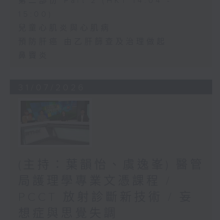
第二部份 Part 2 (HKT 14:04 -
15:00)
兒童心肌炎與心肌病
預防肝癌 由乙肝篩查及治理做起
鼻竇炎
31/07/2026
(主持：葉韻怡、虞逸峯) 醫管
局護理學專業文憑課程 /
PCCT 放射診斷新技術 / 妄
想症與思覺失調