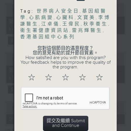
0
1400-1500
seconds
00:00
48:50
Tag:
世界病人安全日
,
基因組醫
of
學
,
心肌病變
,
心臟科
,
文寶美
,
李博
[精神科醫學院系列]
48
第一部份 Part 1 (HKT 13:05 -
謙醫生
,
江卓儀
,
王偉民
,
秋季養生
,
minutes,
主題：長者情緒健康
14:00)
50
衞生署健康資訊站
,
雷兆輝醫生
,
seconds
香港基因組中心系列
嘉賓：潘佩璆醫生(精神科專科醫生)
您對這個節目的滿意程度？
您的意見有助於提升節目質素。
0
How satisfied are you with this program?
seconds
00:00
49:26
Your feedback helps to improve the quality of
of
the program.
49
第二部份 Part 2 (HKT 14:04 -
minutes,
☆
☆
☆
☆
☆
15:00)
26
seconds
0
seconds
00:00
18:44
of
18
07/08/2026 - 雙職媽媽的母乳歷程
提交及繼續 Submit
minutes,
and Continue
44
訪問：陳麗珊 (廣華醫院顧問助產士)