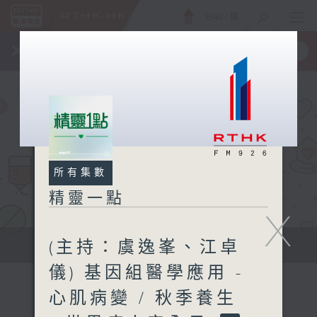
ENG
/
簡
×
全新 RTHK On The Go
取得
一手掌握 RTHK 電台、電視節目
所有集數
精靈一點
X
(主持：虞逸峯、江卓
提供實用醫療健康資訊
儀) 基因組醫學應用 -
心肌病變 / 秋季養生