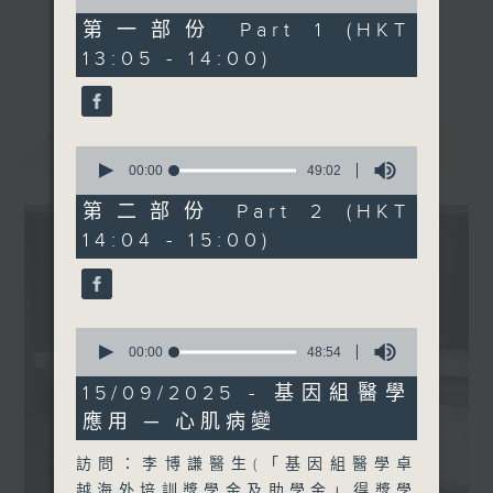
of
醫師)
49
第一部份 Part 1 (HKT
minutes,
《精靈一點》 健康資訊 守護大眾
更多...
13:05 - 14:00)
0
1430-1500
一眾主持與全港愛心醫護，健康專業人士攜
seconds
主題：世界病人安全日
手，組織最強的醫學網絡，提供實用醫療健康
嘉賓︰雷兆輝醫生 (醫院管理
資訊。
最新
LATEST
局醫療質素及安全專家諮詢小
星期一至五，下午 1 時10分 香港電台第一
0
組主席、香港腎臟基金會主席
seconds
00:00
49:02
台、港台電視31
of
)﹑王偉民 (醫院管理局醫療質
下午2時 至 3 時 香港電台第一台
49
第二部份 Part 2 (HKT
素及安全專家諮詢小組成員、
minutes,
14:04 - 15:00)
2
香港腎臟基金會副主席)
seconds
0
seconds
00:00
48:54
of
48
15/09/2025 - 基因組醫學
minutes,
應用 ─ 心肌病變
54
seconds
訪問：李博謙醫生(「基因組醫學卓
越海外培訓獎學金及助學金」得獎學