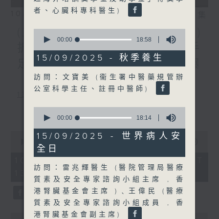
者、心臟科專科醫生)
10/08/2026
相片集
(主持：葉韻怡、 陳家亮教授)
0
seconds
00:00
18:58
拆解兒童身高迷思 / 預防手
of
18
15/09/2025 - 秋季養生
足口病 / 天氣炎熱，小心爆
minutes,
58
訪問：文寶美 (衞生署中醫藥規管辦
「瘡」
seconds
公室科學主任、註冊中醫師)
1300-1400
主題：拆解兒童身高迷思
更多...
0
seconds
00:00
18:14
嘉賓：李勵嘉醫生(香港中文大學醫學院
of
18
0
15/09/2025 - 世界病人安
兒科學系名譽臨床助理教授、兒童內分泌
minutes,
seconds
00:00
1:51:00
全日
14
of
科專科醫生)
seconds
1
10/08/2026 - 足本 Full (HKT
hour,
訪問：雷兆輝醫生 (醫院管理局醫療
13:05 - 15:00)
1400-1430
51
質素及安全專家諮詢小組主席 , 香
minutes,
0
[衞生署健康資訊站]
港腎臟基金會主席 )﹑王偉民 (醫療
seconds
質素及安全專家諮詢小組成員 , 香
主題：預防手足口病
港腎臟基金會副主席)
0