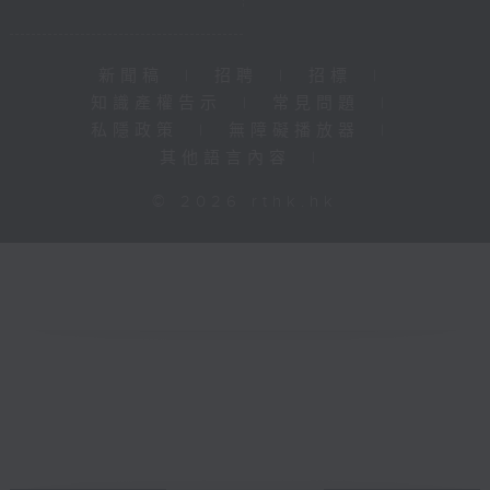
新聞稿
|
招聘
|
招標
|
知識產權告示
|
常見問題
|
私隱政策
|
無障礙播放器
|
其他語言內容
|
© 2026 rthk.hk