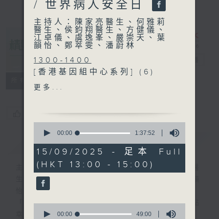
/ 世界病人安全日
主持人：陳家亮醫生、何雅莉
醫生、侯鈞翔醫生、方健儀、
江卓儀、虞逸峯、嚴崇天、葉
韻怡、鄭萃雯、潘蔚林
1300-1400
精靈一點
電台直播
[香港基因組中心系列] (6)
所有集數
主題：基因組醫學應用 - 心
更多...
肌病變
嘉賓：李博謙醫生 (「基因組
您喜歡這個節目嗎?
醫學卓越海外培訓獎學金及助
0
學金」得獎學者、心臟科專科
seconds
00:00
1:37:52
簡介
of
GIST
醫生)
1
15/09/2025 - 足本 Full
hour,
(HKT 13:00 - 15:00)
37
1400-1430
主持人：陳家亮醫生、何雅莉醫生、侯鈞翔醫
minutes,
[衞生署健康資訊站]
生、方健儀、江卓儀、虞逸峯、嚴崇天、葉韻
52
seconds
主題：秋季養生
怡、鄭萃雯、潘蔚林
嘉賓：文寶美 (衞生署中醫藥
「醫學並不嚴肅！精靈面對，一點健康、多點
0
規管辦公室科學主任、註冊中
seconds
00:00
49:00
幸福！」