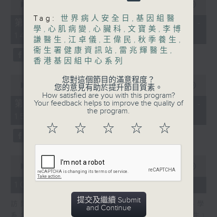
嘉賓：關耀基醫生 (衞生署健康促進處醫
seconds
00:00
55:10
of
生)
Tag:
世界病人安全日
,
基因組醫
55
第一部份 Part 1 (HKT 13:05 -
minutes,
學
,
心肌病變
,
心臟科
,
文寶美
,
李博
1430-1500
14:00)
10
謙醫生
,
江卓儀
,
王偉民
,
秋季養生
,
seconds
[中華醫學會會診日]
衞生署健康資訊站
,
雷兆輝醫生
,
香港基因組中心系列
主題：天氣炎熱，小心爆「瘡」
0
您對這個節目的滿意程度？
嘉賓：王慶榮醫生(皮膚及性病科專科醫
seconds
00:00
56:10
您的意見有助於提升節目質素。
of
How satisfied are you with this program?
生)
56
第二部份 Part 2 (HKT 14:04 -
Your feedback helps to improve the quality of
minutes,
the program.
15:00)
10
seconds
☆
☆
☆
☆
☆
0
seconds
00:00
48:53
of
48
10/08/2026 - 拆解兒童身高迷思
minutes,
53
提交及繼續 Submit
訪問：李勵嘉醫生(香港中文大學醫學院 兒科學
seconds
and Continue
系名譽臨床助理教授、兒童內分泌科專科醫生)