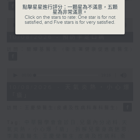
點擊星星進行評分：一顆星為不滿意，五顆
星為非常滿意。
Click on the stars to rate: One star is for not
0
satisfied, and Five stars is for very satisfied.
seconds
00:00
18:58
of
18
10/08/2026 - 預防手足口病
minutes,
58
訪問：關耀基醫生 (衞生署健康促進處醫生)
seconds
0
seconds
00:00
19:16
of
19
10/08/2026 - 天氣炎熱，小心爆
minutes,
「瘡」
16
seconds
訪問：王慶榮醫生(皮膚及性病科專科醫生)
Tag:
中華醫學會會診日
,
兒童內分泌科
,
天
氣炎熱，小心爆「瘡」
,
拆解兒童身高迷思
,
李勵嘉醫生
,
王慶榮醫生
,
皮膚及性病科
,
衞