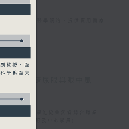
手，組織最強的醫學網絡，提供實用醫療
、港台電視31
床副教授、臨
外科學系臨床
」潛能 / 糖尿眼與眼中風
、曾傲晴(香港耀能協會愛睿綜合職業
綜合職業康復服務中心學員)