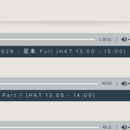
腺癌
樂醫生(香港大學臨床醫學學院臨床腫瘤學系臨
提供實用醫療健康資訊
腫瘤科專科醫生)、馮文謙醫生 (香港大學臨床
臨床助理教授、外科專科醫生)
0
1:38:51
民營養周系列]
026 - 足本 Full (HKT 13:00 - 15:00)
仔如何避免 跌進飲食陷阱
精靈一點
恩博士(註冊營養師、香港營養學會會長)
所有集數
Volume
49:50
您喜歡這個節目嗎?
art 1 (HKT 13:05 - 14:00)
Volume
主持人：陳家亮醫生、何雅莉醫生、侯鈞翔
天、葉韻怡、鄭萃雯、潘蔚林
「醫學並不嚴肅！精靈面對，一點健康、多點
49:11