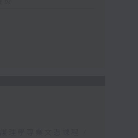
竇炎
局護理學專業文憑課程 /