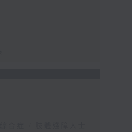
療
綜合症 / 肢體殘障人士