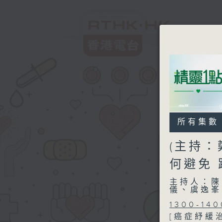
所有集數
(主持：
何避免
主持人：陳
儀、虞逸峯
1300-140
[癌症紓緩