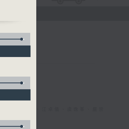
床副
醫學學
醫生、方健儀、江卓儀、虞逸峯、嚴崇
幸福！」