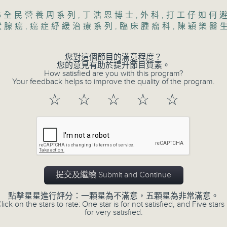
1400-1500
26全民營養周系列
,
丁浩恩博士
,
外科
,
打工仔如何避
狀腺癌
,
癌症紓緩治療系列
,
臨床腫瘤科
,
陳穎樂醫
[醫學會會診日]
主題：糖尿眼與眼中風
嘉賓：熊健慧醫生 (眼科專科醫生)
您對這個節目的滿意程度？
您的意見有助於提升節目質素。
0
How satisfied are you with this program?
seconds
00:00
Your feedback helps to improve the quality of the program.
of
54
06/08/2026 - 第一部份 Part 1 (HKT 1
☆
☆
☆
☆
☆
minutes,
59
seconds
Volume
90%
Tag:
健康人物專訪
,
文敏霞
,
曾傲晴
,
熊健慧醫生
「耀」潛能
,
醫學會會診日
提交及繼續 Submit and Continue
點擊星星進行評分：一顆星為不滿意，五顆星為非常滿意。
lick on the stars to rate: One star is for not satisfied, and Five stars 
for very satisfied.
07 - 08
2026