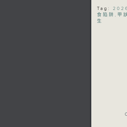
Tag:
20
食陷阱
,
甲
生
C