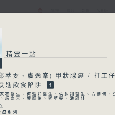
電視
電台
新聞
WEB+
精靈一點
鄭萃雯、虞逸峯) 甲狀腺癌 / 打工
 跌進飲食陷阱
家亮醫生、何雅莉醫生、侯鈞翔醫生、方健儀、
、嚴崇天、葉韻怡、鄭萃雯、潘蔚林
0
治療系列]