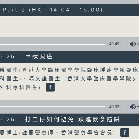
art 2 (HKT 14:04 - 15:00)
《精靈一點》 健康資訊 守護大眾
Volume
一眾主持與全港愛心醫護，健康專業人士攜
健康資訊。
星期一至五，下午 1 時10分 香港電台第一台
49:49
下午2時 至 3 時 香港電台第一台
/2026 - 甲狀腺癌
Volume
樂醫生(香港大學臨床醫學學院臨床腫瘤學系臨
06/08/2026
科醫生)、馮文謙醫生 (香港大學臨床醫學學院
(主持：虞逸峯、廖杏茵) 設計「耀
外科專科醫生)
1300-1400
[健康人物專訪]
49:02
主題：設計「耀」潛能
/2026 - 打工仔如何避免 跌進飲食陷阱
嘉賓：文敏霞(香港耀能協會成人服務副總監)
康復服務中心導師)、蔡文涵(香港耀能協會愛睿
Volume
恩博士(註冊營養師、香港營養學會會長)