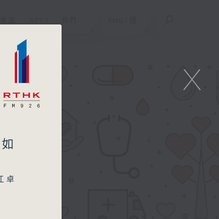
重溫
APPS
我們
ENG
/
簡
X
仔如
江卓