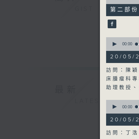
of
49
GIST
第二部份 P
minutes,
11
seconds
90%
0
seconds
00:00
of
49
20/05
minutes,
49
seconds
訪問：陳穎
90%
床腫瘤科專
最新
助理教授、
LATEST
0
seconds
00:00
of
49
20/05
minutes,
2
seconds
訪問：丁浩
90%