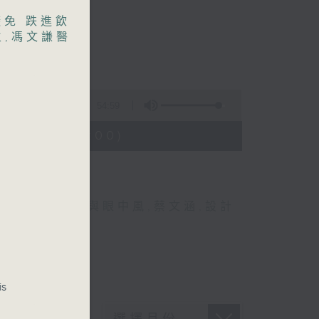
免 跌進飲
生
,
馮文謙醫
54:59
3:05 - 14:00)
,
眼科
,
糖尿眼與眼中風
,
蔡文涵
,
設計
is