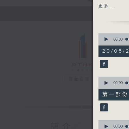
主題：甲狀
更多...
嘉賓：陳穎
教授、臨床
院外科學系
0
1400-150
seconds
00:00
of
[2026全
1
20/05/2
主題：打工
hour,
38
嘉賓：丁浩
minutes,
51
seconds
90%
0
電台直播
seconds
00:00
of
49
第一部份 P
minutes,
50
seconds
90%
0
簡介
seconds
00:00