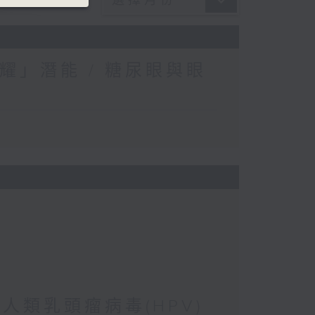
耀」潛能 / 糖尿眼與眼
 人類乳頭瘤病毒(HPV)