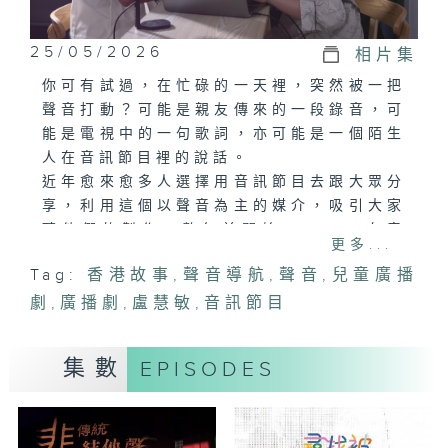
25/05/2026
相片集
你可有試過，在忙碌的一天裡，突然被一把
聲音打動？可能是親友傳來的一段錄音，可
能是電視中的一句歌詞，亦可能是一個陌生
人在音訊節目裡的說話。
近年愈來愈多人選擇用音訊節目去跟大眾分
享，利用這個以聲音為主的媒介，吸引大家
聽他們的製作。數年前開始，Candy在音
更多...
訊節目平台經營訪談頻道，邀請不同職業的
Tag:
香港故事
,
聲音導航
,
聲音
,
兒童廣播
人分享他們的故事。她相信聲音是一種能
劇
量，可以一直流傳在這個世上；兩位相識於
,
廣播劇
,
盧慧敏
,
音訊節目
中學的好朋友加一和阿妍，在工餘時間經常
相約一同錄製節目，希望把她們的想法、興
集數
EPISODES
趣與笑聲，傳送給更多人；兒童廣播劇創作
者阿粒，六年來製作了三百多集節目，陪伴
著孩子成長、學習，甚至面對傷心、恐懼等
不同的情緒。