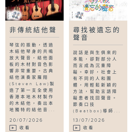
這些故事沒有畫面，只有聲音。但正因為如
此，聽眾反而可能更能收獲一份不一樣的陪
伴與共鳴。
非傳統結他聲
尋找被遺忘的
聲音
琴弦的振動，透過
木結他琴身的共鳴
說話是與生俱來的
放大聲音，結他面
本能，卻對部分人
板的木材對音色影
而言成為沉重障
響非常重要。古典
礙。幸好，社會上
結他演奏家羅翔
有不同的人和團
(Steven Law)製
體，用輕鬆新穎的
造了第一支全使用
方法，幫助言語障
香港本地木材製作
礙患者找回聲音。
的木結他，奏出本
節奏口技
地獨特的結他音...
(Beatbox)導師...
20/07/2026
13/07/2026
收看
收看