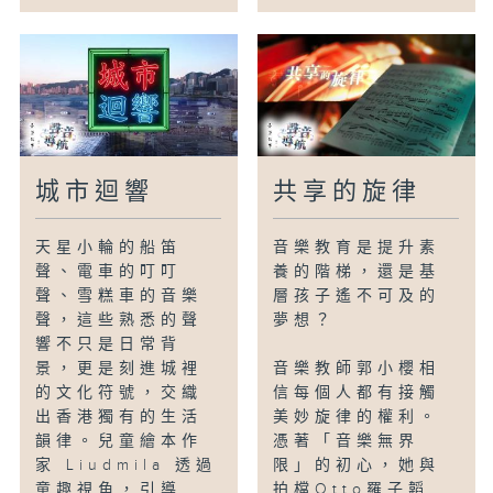
城市迴響
共享的旋律
天星小輪的船笛
音樂教育是提升素
聲、電車的叮叮
養的階梯，還是基
聲、雪糕車的音樂
層孩子遙不可及的
聲，這些熟悉的聲
夢想？
響不只是日常背
景，更是刻進城裡
音樂教師郭小櫻相
的文化符號，交織
信每個人都有接觸
出香港獨有的生活
美妙旋律的權利。
韻律。兒童繪本作
憑著「音樂無界
家 Liudmila 透過
限」的初心，她與
童趣視角，引導...
拍檔Otto羅子韜...