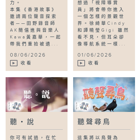
力。
想過「視障導賞
本集《香港故事》
員」將會帶你進入
邀請兩位聲音探索
一個怎樣的景觀世
者——田野錄音師
界。徐綺華Cindy
AK簡僖進與音樂人
和譚曉瑩Gigi 雖然
Kawa黃嘉華，一起
看不見，但耳朵卻
帶我們重拾被遺...
像導航系統一樣...
08/06/2026
01/06/2026
收看
收看
聽・說
聽聲尋鳥
你可有試過，在忙
這集將以鳥聲為