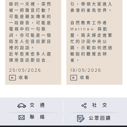
碌的一天裡，突然
引，帶領大家進入
被一把聲音打動？
香港的雀鳥世界。
可能是親友傳來的
一段錄音，可能是
自然教育工作者
電視中的一句歌
Matthew 與凱
詞，亦可能是一個
靈，兩夫婦走進繁
陌生人在音訊節目
忙的沙田中央公
裡的說話。
園，示範如何透過
近年愈來愈多人選
敏銳的聽覺去辨
擇用音訊節目去...
雀，
...
25/05/2026
18/05/2026
收看
收看
交 通
社 交
聯 絡
公眾回饋