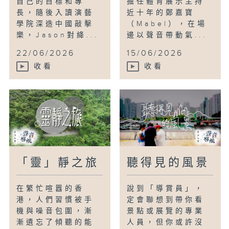
自己的目標和專
擔任體育展示主持
長，隨後入讀演藝
近十年的鄭嘉寶
學院深造中國敲擊
（Mabel），在場
樂，Jason對絳...
邊以聲音帶動氣...
22/06/2026
15/06/2026
收看
收看
「靈」靜之旅
聽得見的風景
在繁忙喧囂的香
說到「導賞員」，
港，人們習慣被手
定會聯想到帶你看
機與噪音包圍，漸
景點或展覽的專業
漸遺忘了傾聽的能
人員，但你或許沒