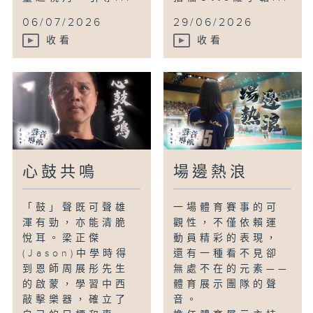
06/07/2026
29/06/2026
收看
收看
心鼓共鳴
場邊熱浪
「鼓」聲既可聲雄
一場體育賽事的可
渾有勁，亦能清脆
觀性，不僅依賴運
悅耳。梁正傑
動員精彩的表現，
(Jason)中學時得
還有一種看不見卻
到恩師周展彤先生
無處不在的元素——
的啟蒙，學習中西
體育展示團隊的聲
敲擊樂器，確立了
音。