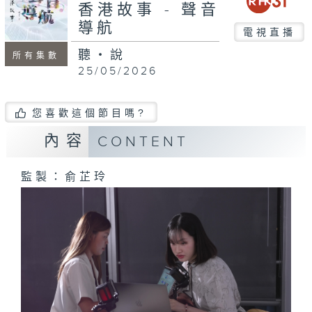
seconds
香港故事 - 聲音
導航
電視直播
聽・說
所有集數
25/05/2026
您喜歡這個節目嗎?
內容
CONTENT
監製：俞芷玲