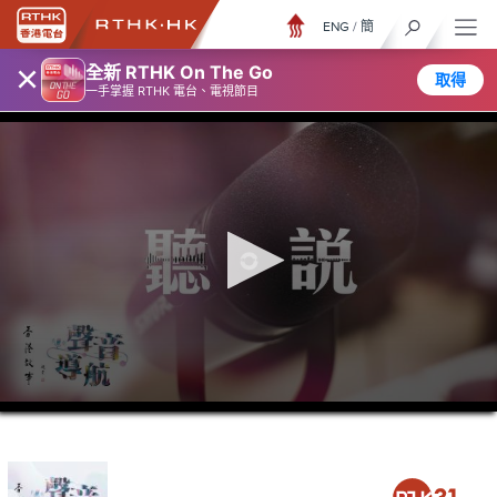
ENG
/
簡
×
全新 RTHK On The Go
取得
一手掌握 RTHK 電台、電視節目
0
seconds
of
23
minutes,
6