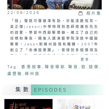
22/06/2026
相片集
「鼓」聲既可聲雄渾有勁，亦能清脆悅耳。
梁正傑(Jason)中學時得到恩師周展彤先生
的啟蒙，學習中西敲擊樂器，確立了自己的
目標和專長，隨後入讀演藝學院深造中國敲
擊樂，Jason對絳州鼓情有獨鍾，2007年
創立了「赤煉鼓樂團」，曾得到多個獎項及
表演無數，更獲邀到絳州鼓發源地山西新絳
更多...
懸(古稱絳州)表演和交流，Jason更在校園
Tag:
香港故事
,
聲音導航
,
聲音
,
鼓
,
鼓樂
,
播下種子，教授鼓樂，從而傳承中國鼓樂文
盧慧敏
化，他希望學生們通過鼓樂，學習『認真』
,
絳州鼓
處世、藉樂『尋根』的精神。他亦教授輪椅
人士揮棒擊鼓，遠赴山西新絳懸(古稱絳州)
集數
EPISODES
交流，得到團員的關懷協助下，觸動了大家
的心靈。「鼓」聲除了凝聚力量，振奮人
心，更是連繫心靈的橋樑，用鼓聲打破隔
膜，「心鼓共鳴」。