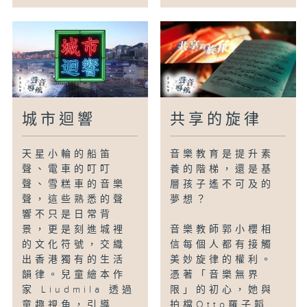
城市迴響
共享的旋律
天星小輪的船笛
音樂教育是提升素
聲、電車的叮叮
養的階梯，還是基
聲、雪糕車的音樂
層孩子遙不可及的
聲，這些熟悉的聲
夢想？
響不只是日常背
景，更是刻進城裡
音樂教師郭小櫻相
的文化符號，交織
信每個人都有接觸
出香港獨有的生活
美妙旋律的權利。
韻律。兒童繪本作
憑著「音樂無界
家 Liudmila 透過
限」的初心，她與
童趣視角，引導...
拍檔Otto羅子韜...