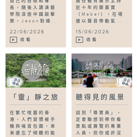
自己的目標和專
擔任體育展示主持
長，隨後入讀演藝
近十年的鄭嘉寶
學院深造中國敲擊
（Mabel），在場
樂，Jason對絳...
邊以聲音帶動氣...
22/06/2026
15/06/2026
收看
收看
「靈」靜之旅
聽得見的風景
在繁忙喧囂的香
說到「導賞員」，
港，人們習慣被手
定會聯想到帶你看
機與噪音包圍，漸
景點或展覽的專業
漸遺忘了傾聽的能
人員，但你或許沒