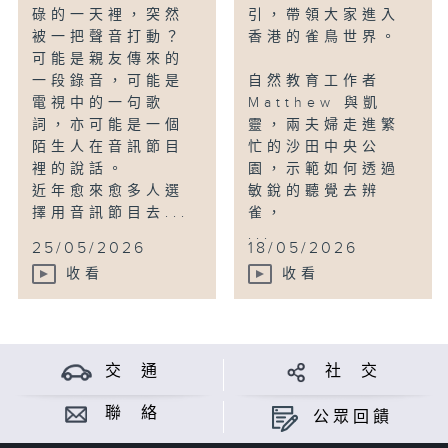
碌的一天裡，突然
引，帶領大家進入
被一把聲音打動？
香港的雀鳥世界。
可能是親友傳來的
一段錄音，可能是
自然教育工作者
電視中的一句歌
Matthew 與凱
詞，亦可能是一個
靈，兩夫婦走進繁
陌生人在音訊節目
忙的沙田中央公
裡的說話。
園，示範如何透過
近年愈來愈多人選
敏銳的聽覺去辨
擇用音訊節目去...
雀，
...
25/05/2026
18/05/2026
收看
收看
交 通
社 交
聯 絡
公眾回饋