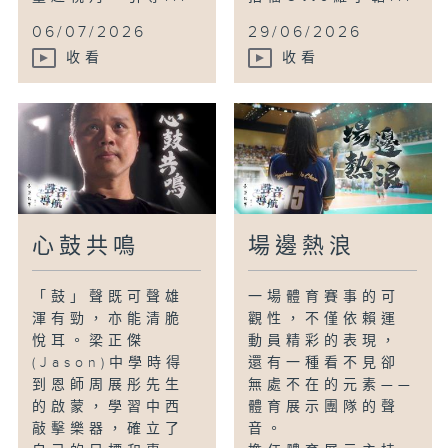
06/07/2026
29/06/2026
收看
收看
心鼓共鳴
場邊熱浪
「鼓」聲既可聲雄
一場體育賽事的可
渾有勁，亦能清脆
觀性，不僅依賴運
悅耳。梁正傑
動員精彩的表現，
(Jason)中學時得
還有一種看不見卻
到恩師周展彤先生
無處不在的元素——
的啟蒙，學習中西
體育展示團隊的聲
敲擊樂器，確立了
音。