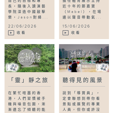
自己的目標和專
擔任體育展示主持
長，隨後入讀演藝
近十年的鄭嘉寶
學院深造中國敲擊
（Mabel），在場
樂，Jason對絳...
邊以聲音帶動氣...
22/06/2026
15/06/2026
收看
收看
「靈」靜之旅
聽得見的風景
在繁忙喧囂的香
說到「導賞員」，
港，人們習慣被手
定會聯想到帶你看
機與噪音包圍，漸
景點或展覽的專業
漸遺忘了傾聽的能
人員，但你或許沒