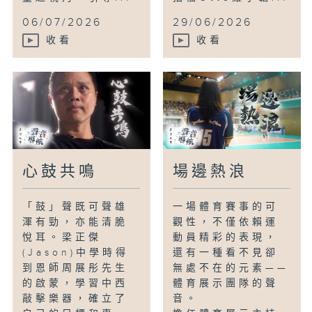
06/07/2026
29/06/2026
收看
收看
心鼓共鳴
場邊熱浪
「鼓」聲既可聲雄
一場體育賽事的可
渾有勁，亦能清脆
觀性，不僅依賴運
悅耳。梁正傑
動員精彩的表現，
(Jason)中學時得
還有一種看不見卻
到恩師周展彤先生
無處不在的元素——
的啟蒙，學習中西
體育展示團隊的聲
敲擊樂器，確立了
音。