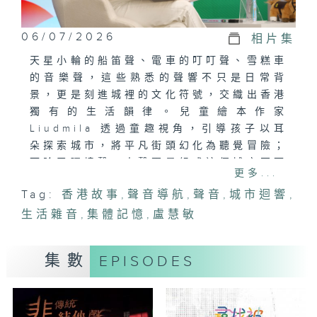
06/07/2026
相片集
天星小輪的船笛聲、電車的叮叮聲、雪糕車
的音樂聲，這些熟悉的聲響不只是日常背
景，更是刻進城裡的文化符號，交織出香港
獨有的生活韻律。兒童繪本作家
Liudmila 透過童趣視角，引導孩子以耳
朵探索城市，將平凡街頭幻化為聽覺冒險；
而除了環境聲，人聲更是組成這個城市不可
更多...
或缺的元素；梁少霞Sharon 以超過三十
Tag:
香港故事
,
聲音導航
,
聲音
,
城市迴響
,
年的配音生涯，陪伴了幾代香港人的童年；
生活雜音
廖浩賢則以極速的講馬旁述，展現出香港最
,
集體記憶
,
盧慧敏
地道的一面。
這些往往被忽略的聲音，實則承載著厚實的
集數
EPISODES
集體記憶。節目將帶領觀眾撥開都市喧囂，
重新發現隱藏其中的美妙旋律，聽見最地道
的香港色彩。