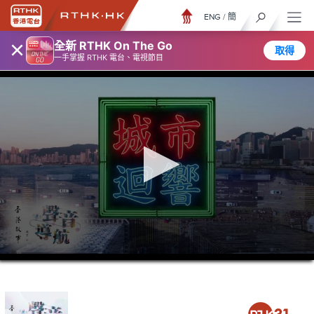
ENG
/
簡
×
全新 RTHK On The Go
取得
一手掌握 RTHK 電台、電視節目
0
seconds
of
23
minutes,
7