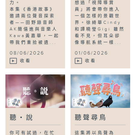
力。
想過「視障導賞
本集《香港故事》
員」將會帶你進入
邀請兩位聲音探索
一個怎樣的景觀世
者——田野錄音師
界。徐綺華Cindy
AK簡僖進與音樂人
和譚曉瑩Gigi 雖然
Kawa黃嘉華，一起
看不見，但耳朵卻
帶我們重拾被遺...
像導航系統一樣...
08/06/2026
01/06/2026
收看
收看
聽・說
聽聲尋鳥
你可有試過，在忙
這集將以鳥聲為