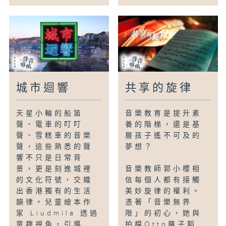
城市迴響
共享的旋律
天星小輪的船笛
音樂教育是提升素
聲、電車的叮叮
養的階梯，還是基
聲、雪糕車的音樂
層孩子遙不可及的
聲，這些熟悉的聲
夢想？
響不只是日常背
景，更是刻進城裡
音樂教師郭小櫻相
的文化符號，交織
信每個人都有接觸
出香港獨有的生活
美妙旋律的權利。
韻律。兒童繪本作
憑著「音樂無界
家 Liudmila 透過
限」的初心，她與
童趣視角，引導...
拍檔Otto羅子韜...