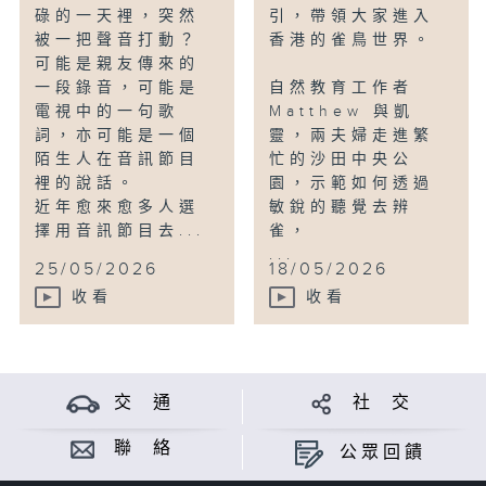
碌的一天裡，突然
引，帶領大家進入
被一把聲音打動？
香港的雀鳥世界。
可能是親友傳來的
一段錄音，可能是
自然教育工作者
電視中的一句歌
Matthew 與凱
詞，亦可能是一個
靈，兩夫婦走進繁
陌生人在音訊節目
忙的沙田中央公
裡的說話。
園，示範如何透過
近年愈來愈多人選
敏銳的聽覺去辨
擇用音訊節目去...
雀，
...
25/05/2026
18/05/2026
收看
收看
交 通
社 交
聯 絡
公眾回饋