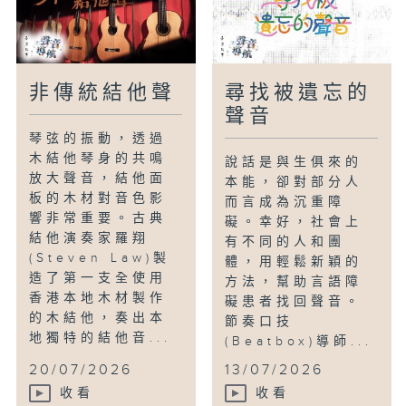
非傳統結他聲
尋找被遺忘的
聲音
琴弦的振動，透過
木結他琴身的共鳴
說話是與生俱來的
放大聲音，結他面
本能，卻對部分人
板的木材對音色影
而言成為沉重障
響非常重要。古典
礙。幸好，社會上
結他演奏家羅翔
有不同的人和團
(Steven Law)製
體，用輕鬆新穎的
造了第一支全使用
方法，幫助言語障
香港本地木材製作
礙患者找回聲音。
的木結他，奏出本
節奏口技
地獨特的結他音...
(Beatbox)導師...
20/07/2026
13/07/2026
收看
收看