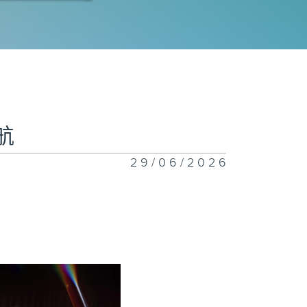
市迴響
鼓共鳴
航
29/06/2026
邊熱浪
靈」靜之旅