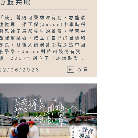
心鼓共鳴
「鼓」聲既可聲雄渾有勁，亦能清
脆悅耳。梁正傑(Jason)中學時得
到恩師周展彤先生的啟蒙，學習中
西敲擊樂器，確立了自己的目標和
專長，隨後入讀演藝學院深造中國
敲擊樂，Jason對絳州鼓情有獨
鍾，2007年創立了「赤煉鼓樂...
22/06/2026
收看