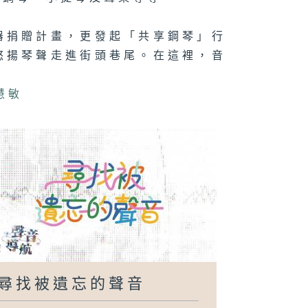
器捐贈計畫，更發起「共享鋼琴」行
悠揚琴聲走進街頭巷尾。在這裡，音
。
慧敏
尋找被遺忘的聲音