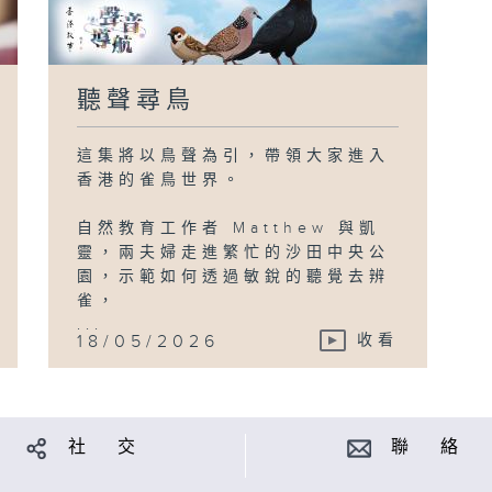
聽聲尋鳥
這集將以鳥聲為引，帶領大家進入
香港的雀鳥世界。
自然教育工作者 Matthew 與凱
靈，兩夫婦走進繁忙的沙田中央公
園，示範如何透過敏銳的聽覺去辨
雀，
...
18/05/2026
收看
社 交
聯 絡