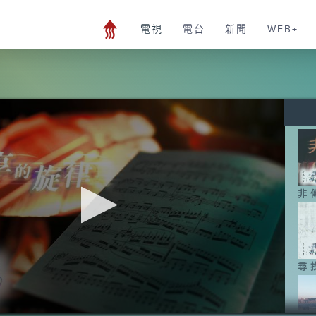
電視
電台
新聞
WEB+
非
尋