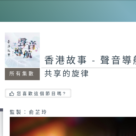
城
心
香港故事 - 聲音導
共享的旋律
場
所有集數
您喜歡這個節目嗎?
「
監製：俞芷玲