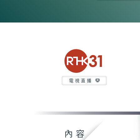
0
seconds
of
23
minutes,
6
seconds
Volume
90%
電視直播
內容