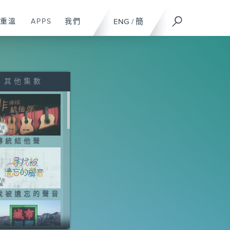
重溫
APPS
我們
ENG
/
簡
其他集數
傳統結他聲
找被遺忘的聲音