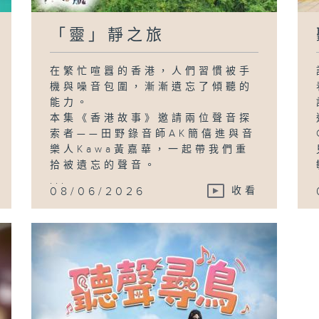
「靈」靜之旅
在繁忙喧囂的香港，人們習慣被手
機與噪音包圍，漸漸遺忘了傾聽的
能力。
本集《香港故事》邀請兩位聲音探
索者——田野錄音師AK簡僖進與音
樂人Kawa黃嘉華，一起帶我們重
拾被遺忘的聲音。
...
08/06/2026
收看