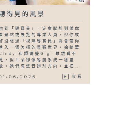
聽得見的風景
說到「導賞員」，定會聯想到帶你
看景點或展覽的專業人員，但你或
許沒想過「視障導賞員」將會帶你
進入一個怎樣的景觀世界。徐綺華
Cindy 和譚曉瑩Gigi 雖然看不
見，但耳朵卻像導航系統一樣靈
敏。她們憑聲音辨別方向，並把...
01/06/2026
收看