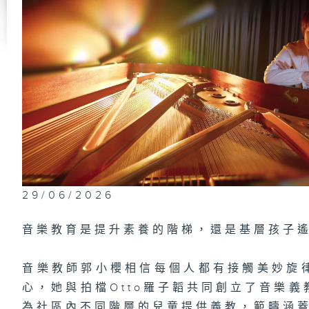
聽
聽
聽
29/06/2026
音樂教育是提升素養的階梯，還是基層孩子
音樂教師郭小櫻相信每個人都有接觸美妙旋
心，她與拍檔Otto羅子韜共同創立了音樂
為社區內不同階層的兒童提供義教，範疇涵