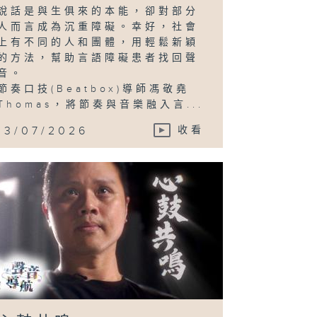
說話是與生俱來的本能，卻對部分
人而言成為沉重障礙。幸好，社會
上有不同的人和團體，用輕鬆新穎
的方法，幫助言語障礙患者找回聲
音。
節奏口技(Beatbox)導師馮敬堯
Thomas，將節奏與音樂融入言...
13/07/2026
收看