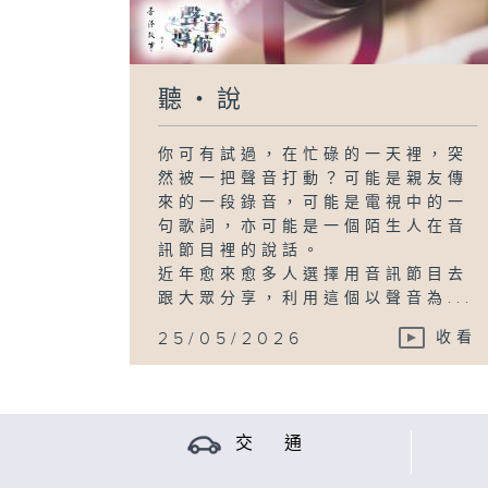
聽・說
你可有試過，在忙碌的一天裡，突
然被一把聲音打動？可能是親友傳
來的一段錄音，可能是電視中的一
句歌詞，亦可能是一個陌生人在音
訊節目裡的說話。
近年愈來愈多人選擇用音訊節目去
跟大眾分享，利用這個以聲音為...
25/05/2026
收看
交 通