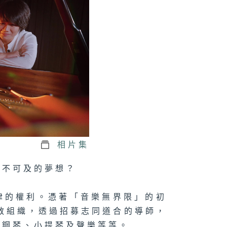
得見的風景
・說
聲尋鳥
相片集
遙不可及的夢想？
律的權利。憑著「音樂無界限」的初
義教組織，透過招募志同道合的導師，
蓋鋼琴、小提琴及聲樂等等。