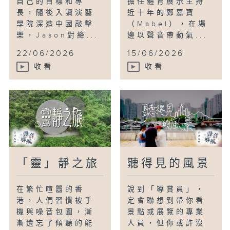
自己的目標和專
擔任體育展示主持
長，隨後入讀演藝
近十年的鄭嘉寶
學院深造中國敲擊
（Mabel），在場
樂，Jason對絳...
邊以聲音帶動氣...
22/06/2026
15/06/2026
收看
收看
「靈」靜之旅
聽得見的風景
在繁忙喧囂的香
說到「導賞員」，
港，人們習慣被手
定會聯想到帶你看
機與噪音包圍，漸
景點或展覽的專業
漸遺忘了傾聽的能
人員，但你或許沒