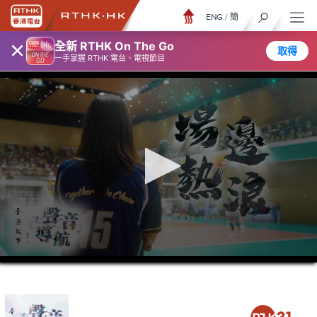
ENG
/
簡
×
全新 RTHK On The Go
取得
一手掌握 RTHK 電台、電視節目
0
seconds
of
23
minutes,
6