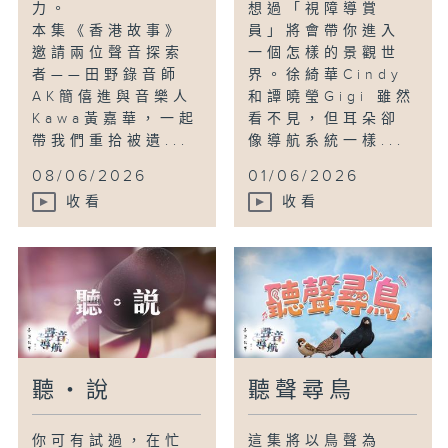
力。
想過「視障導賞
本集《香港故事》
員」將會帶你進入
邀請兩位聲音探索
一個怎樣的景觀世
者——田野錄音師
界。徐綺華Cindy
AK簡僖進與音樂人
和譚曉瑩Gigi 雖然
Kawa黃嘉華，一起
看不見，但耳朵卻
帶我們重拾被遺...
像導航系統一樣...
08/06/2026
01/06/2026
收看
收看
聽・說
聽聲尋鳥
你可有試過，在忙
這集將以鳥聲為