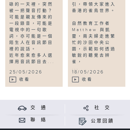
碌的一天裡，突然
引，帶領大家進入
被一把聲音打動？
香港的雀鳥世界。
可能是親友傳來的
一段錄音，可能是
自然教育工作者
電視中的一句歌
Matthew 與凱
詞，亦可能是一個
靈，兩夫婦走進繁
陌生人在音訊節目
忙的沙田中央公
裡的說話。
園，示範如何透過
近年愈來愈多人選
敏銳的聽覺去辨
擇用音訊節目去...
雀，
...
25/05/2026
18/05/2026
收看
收看
交 通
社 交
聯 絡
公眾回饋