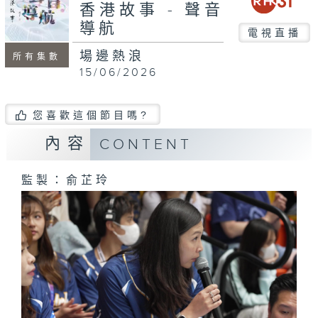
seconds
香港故事 - 聲音
導航
電視直播
場邊熱浪
所有集數
15/06/2026
您喜歡這個節目嗎?
內容
CONTENT
監製：俞芷玲