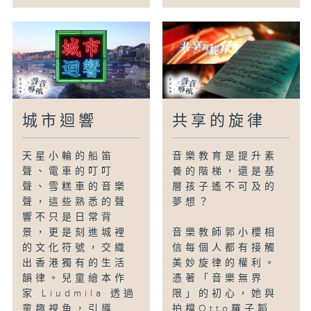
城市迴響
共享的旋律
天星小輪的船笛
音樂教育是提升素
聲、電車的叮叮
養的階梯，還是基
聲、雪糕車的音樂
層孩子遙不可及的
聲，這些熟悉的聲
夢想？
響不只是日常背
景，更是刻進城裡
音樂教師郭小櫻相
的文化符號，交織
信每個人都有接觸
出香港獨有的生活
美妙旋律的權利。
韻律。兒童繪本作
憑著「音樂無界
家 Liudmila 透過
限」的初心，她與
童趣視角，引導...
拍檔Otto羅子韜...