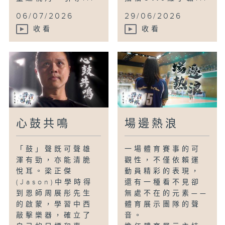
06/07/2026
29/06/2026
收看
收看
心鼓共鳴
場邊熱浪
「鼓」聲既可聲雄
一場體育賽事的可
渾有勁，亦能清脆
觀性，不僅依賴運
悅耳。梁正傑
動員精彩的表現，
(Jason)中學時得
還有一種看不見卻
到恩師周展彤先生
無處不在的元素——
的啟蒙，學習中西
體育展示團隊的聲
敲擊樂器，確立了
音。