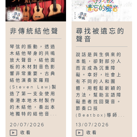
嘗試之中，於無壓力的環境建立自信，在觀
察與猶豫之間，找到屬於自己的發聲的時
機。
非傳統結他聲
尋找被遺忘的
聲音
琴弦的振動，透過
木結他琴身的共鳴
說話是與生俱來的
放大聲音，結他面
本能，卻對部分人
板的木材對音色影
而言成為沉重障
響非常重要。古典
礙。幸好，社會上
結他演奏家羅翔
有不同的人和團
(Steven Law)製
體，用輕鬆新穎的
造了第一支全使用
方法，幫助言語障
香港本地木材製作
礙患者找回聲音。
的木結他，奏出本
節奏口技
地獨特的結他音...
(Beatbox)導師...
20/07/2026
13/07/2026
收看
收看