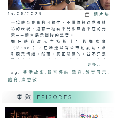
15/06/2026
相片集
一場體育賽事的可觀性，不僅依賴運動員精
彩的表現，還有一種看不見卻無處不在的元
素——體育展示團隊的聲音。
擔任體育展示主持近十年的鄭嘉寶
（Mabel），在場邊以聲音帶動氣氛，牽
引觀眾情緒。然而，真正關鍵的，並不只是
聲音本身，而是選擇——何時開口、說甚
更多...
麼，往往在一瞬之間，決定了氣氛如何被推
Tag:
香港故事
,
聲音導航
,
聲音
,
體育展示
,
進，一步步為體育賽事展示出如舞台表演般
體育
的現場體驗。
,
盧慧敏
體育場外，Mable將這份經驗帶入校園。
透過學生參與校內比賽及學界賽事的體育展
集數
EPISODES
示工作，呈現他們由猶豫到嘗試、由觀察到
出聲的過程。
在她的引導下，體育展示不再只是帶動氣
氛，更成為一種教學與實踐。學生在一次次